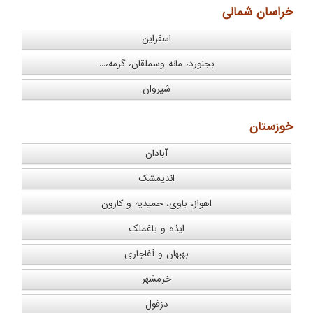
خراسان شمالی
اسفراین
بجنورد، مانه وسملقان، گرمه،...
شیروان
خوزستان
آبادان
اندیمشک
اهواز، باوی، حمیدیه و کارون
ایذه و باغملک
بهبهان و آغاجاری
خرمشهر
دزفول