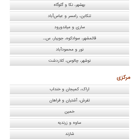
بهشهر، نکا و گلوگاه
تنکابن، رامسر و عباس‌آباد
ساری و میاندورود
قائمشهر، سوادکوه، جویبار، س...
نور و محمودآباد
نوشهر، چالوس، کلاردشت
مركزی
اراک، کمیجان و خنداب
تفرش، آشتیان و فراهان
خمین
ساوه و زرندیه
شازند