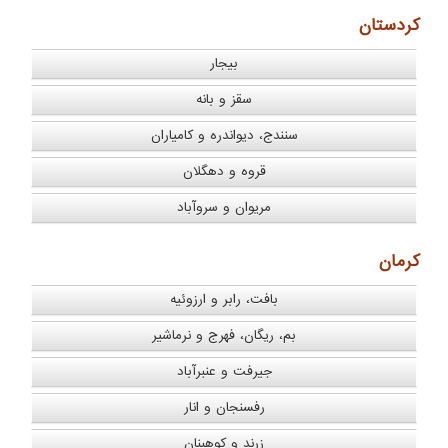
كردستان
بیجار
سقز و بانه
سنندج، دیواندره و کامیاران
قروه و دهگلان
مریوان و سروآباد
كرمان
بافت، رابر و ارزوئیه
بم، ریگان، فهرج و نرماشیر
جیرفت و عنبرآباد
رفسنجان و انار
زرند و کوهبنان