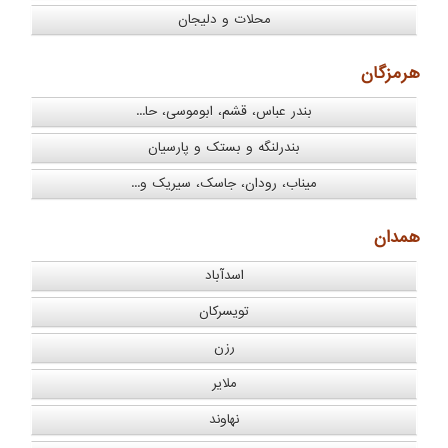
محلات و دلیجان
هرمزگان
بندر عباس، قشم، ابوموسی، حا...
بندرلنگه و بستک و پارسیان
میناب، رودان، جاسک، سیریک و...
همدان
اسدآباد
تویسرکان
رزن
ملایر
نهاوند