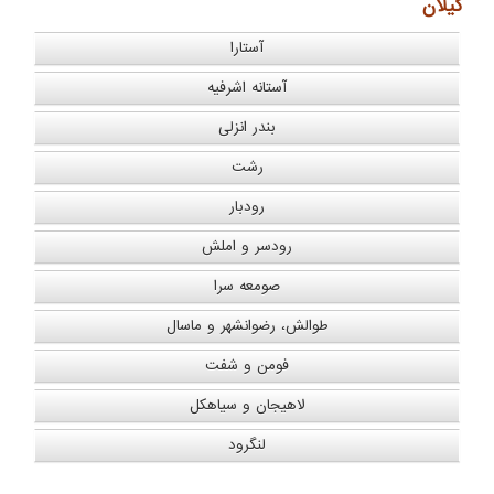
گیلان
آستارا
آستانه اشرفیه
بندر انزلی
رشت
رودبار
رودسر و املش
صومعه سرا
طوالش، رضوانشهر و ماسال
فومن و شفت
لاهیجان و سیاهکل
لنگرود