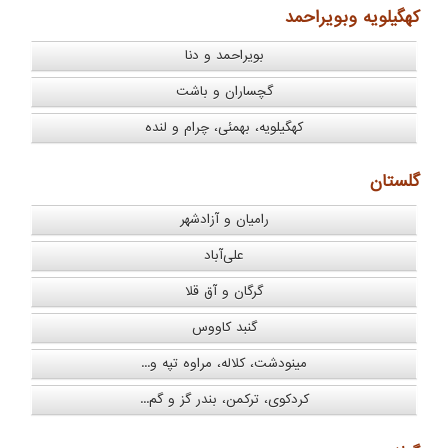
كهگیلویه وبویراحمد
بویراحمد و دنا
گچساران و باشت
کهگیلویه، بهمئی، چرام و لنده
گلستان
رامیان و آزادشهر
علی‌آباد
گرگان و آق قلا
گنبد کاووس
مینودشت، کلاله، مراوه تپه و...
کردکوی، ترکمن، بندر گز و گم...