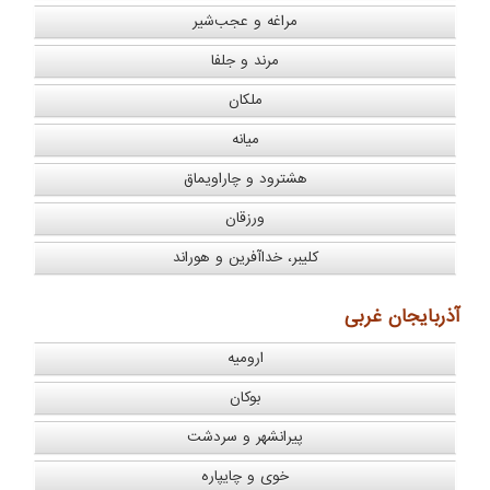
مراغه و عجب‌شیر
مرند و جلفا
ملکان
میانه
هشترود و چاراویماق
ورزقان
کلیبر، خداآفرین و هوراند
آذربایجان غربی
ارومیه
بوکان
پیرانشهر و سردشت
خوی و چایپاره