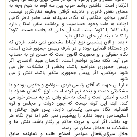
اثرگذار است. داشتن روابط خوب بین سه قوه، به هیج وجه به
معنای نقض قانون و نادیده گرفتن وظیفه نظارتگری نیست.
گاهی مواقع، هنگامی که نگاه، بدبینانه شد، عضو ناظر گاهی
اوقات به علت وجود حساسیت و برداشت منفی امکان دارد
یک "کاه" را "کوه" ببیند. البته آن جایی که رفاقت هست، "کوه"
را "کاه" ببیند نیز جای اشکال دارد.
* بعد از الان پیشبینی نوع ارتباط مشخص نمی باشد. فردی که
در دستگاه قضایی بوده و در شرف رییس جمهور شدن است،
نگاه حقوقی و بر محوریت قانون است که حسن آن به حساب
می آید. نکته بعدی تواضع است. الانسان عبید الانسان. اگر
رییس جمهوری متواضع باشد، بخشی از مشکلات حل می
شود. برعکس، اگر رییس جمهوری متکبر باشد، تنش زا می
شود.
* از این جهت که آقای رئیسی فردی متواضع و حقوقی بوده و با
مشکلاتی دست و پنجه نرم کرده است، نوع نگاهش همراه با
ادب و اخلاق است و کمک به جلو رفتن هر چه بیشتر خود می
کند. البته این گونه نیست که چون دولت و مجلس و قوه
قضائیه، نگاه سیاسی یکسانی دارند، پس هیچ چالش و
استیضاحی وجود ندارد را پیشبینی نمی کنم اما نوع نگاه هر
چه باشد، اگر ادب و مروت حاکم بر رفتار باشد، تنش ها و
مشکلات به حداقل ممکن می رسد.
جلال میرزایی/فعال سیاسی اصلاح طلب و نماینده سابق