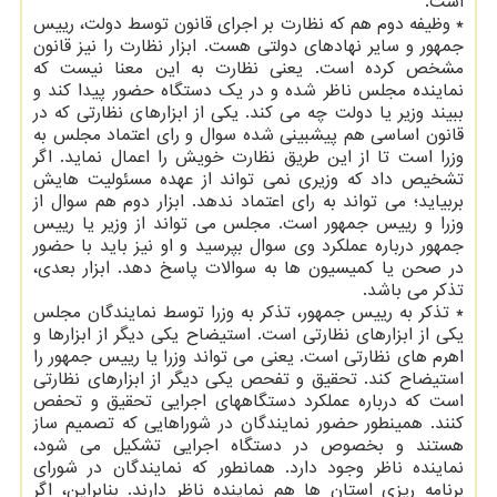
است.
* وظیفه دوم هم که نظارت بر اجرای قانون توسط دولت، رییس
جمهور و سایر نهادهای دولتی هست. ابزار نظارت را نیز قانون
مشخص کرده است. یعنی نظارت به این معنا نیست که
نماینده مجلس ناظر شده و در یک دستگاه حضور پیدا کند و
ببیند وزیر یا دولت چه می کند. یکی از ابزارهای نظارتی که در
قانون اساسی هم پیشبینی شده سوال و رای اعتماد مجلس به
وزرا است تا از این طریق نظارت خویش را اعمال نماید. اگر
تشخیص داد که وزیری نمی تواند از عهده مسئولیت هایش
بربیاید؛ می تواند به رای اعتماد ندهد. ابزار دوم هم سوال از
وزرا و رییس جمهور است. مجلس می تواند از وزیر یا رییس
جمهور درباره عملکرد وی سوال بپرسید و او نیز باید با حضور
در صحن یا کمیسیون ها به سوالات پاسخ دهد. ابزار بعدی،
تذکر می باشد.
* تذکر به رییس جمهور، تذکر به وزرا توسط نمایندگان مجلس
یکی از ابزارهای نظارتی است. استیضاح یکی دیگر از ابزارها و
اهرم های نظارتی است. یعنی می تواند وزرا یا رییس جمهور را
استیضاح کند. تحقیق و تفحص یکی دیگر از ابزارهای نظارتی
است که درباره عملکرد دستگاههای اجرایی تحقیق و تحفص
کنند. همینطور حضور نمایندگان در شوراهایی که تصمیم ساز
هستند و بخصوص در دستگاه اجرایی تشکیل می شود،
نماینده ناظر وجود دارد. همانطور که نمایندگان در شورای
برنامه ریزی استان ها هم نماینده ناظر دارند. بنابراین، اگر