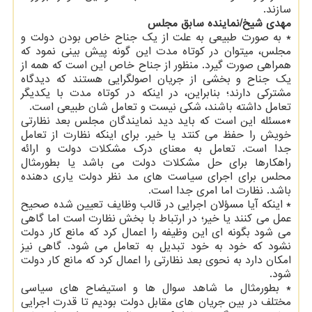
سازند.
مهدی شیخ/نماینده سابق مجلس
* به صورت طبیعی به علت از یک جناح خاص بودن دولت و
مجلس، میتوان در کوتاه مدت این گونه پیش بینی نمود که
همراهی صورت گیرد. منظور از جناح خاص این است که همه از
یک جناح و بخشی از جریان اصولگرایی هستند که دیدگاه
مشترکی دارند؛ بنابراین، در اینکه در کوتاه مدت با یکدیگر
تعامل داشته باشند، شکی نیست و تعامل شان طبیعی است.
*مسئله این است که باید دید نمایندگان مجلس بعد نظارتی
خویش را حفظ می کنتد یا خیر. برای اینکه نظارت از تعامل
جدا است. تعامل به معنای درک مشکلات دولت و ارائه
راهکارها برای حل مشکلات دولت می باشد یا بطورمثال
محلس برای اجرای سیاست های مد نظر دولت یاری دهنده
باشد. نظارت اما امری جدا است.
* اینکه آیا مسؤلان اجرایی در قالب وظایف تعیین شده صحیح
عمل می کنند یا خیر؛ در ارتباط با بخش نظارت است اما گاهی
می شود بگونه ای این وظیفه را اعمال کرد که مانع کار دولت
نشود که خود به خود تبدیل به تعامل می شود. گاهی نیز
امکان دارد به نحوی بعد نظارتی را اعمال کرد که مانع کار دولت
شود.
* بطورمثال ما شاهد سوال ها و استیضاح های سیاسی
مختلف در بین جریان های مقابل دولت بودیم تا قدرت اجرایی