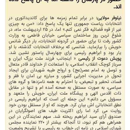
اند.
نیلوفر مولایی:
در برابر تمام زمزمه ها برای کاندیداتوری در
انتخابات ریاست جمهوری تنها یک پاسخ داد: «من به چیزی
غیر از قوه قضائیه فکر نمی کنم.» اما، در ۲۵ اردیبهشت ماه، در
شلوغ ترین روز ساختمان سیاسی خیابان فاطمی به وزارت
کشور رفت تا برای حضور در گردونه انتخابات، بار دیگر شانس
خویش را بیازماید. شانسی که برخلاف انتخابات گذشته، با او
یار بود و ابراهیم رئیسی برای چهارسال پاستور نشین شد.
پویش دعوت از رئیسی
« اینجانب فرزند ملت بزرگ ایران و
سرباز کوچک انقلاب اسلامی، با استعانت از خداوند قادر متعال
و توسل به امام عصر(عج) و ارواح طیبه شهیدان برای ایجاد
تحول در مدیریت اجرایی کشور، و مبارزه بی امان با فقر و
فساد، تحقیر و تبعیض، با احترام به همه نامزدها و گروه های
سیاسی، به صورت مستقل به صحنه آمده ام و تنها در مقابل
ذات اقدس الهی و پیشگاه ملت ایران، خویش را متعهد و
مسؤول می دانم.» این جمله ای است که ابراهیم رئیسی در
نطق انتخاباتی اش بیان کرد. هرچند که او از مستقل بودن خود
روایت می کرد اما رای اکثریت طیف های اصولگرایان در
صندوق آرای سید ابراهیم ریخته شد. سهم نمایندگان در این
همراهی هم کم نبود، تا آنجاکه بیشتر از ۲۲۰ نماینده مجلس
شورای اسلامی در نامه ای خطاب به رئیسی، با تشریح وضعیت