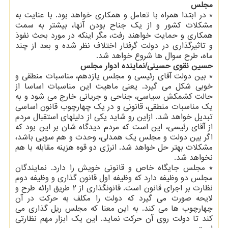
مجلس
* در ابتدا همراه با تعامل و همکاری خواهد بود. با عنایت به
مشکلات کشور و از یک جناح بودن آنها، بیشتر به سمت
همکاری و حمایت خواهند رفت، مگر اینکه در مورد بحث نفوذ
و تاثیرگذاری در دولت گرفتار اختلاف نظر شده و بعد از چند
ماه، طرح سوال ها شروع خواهد شد.
حسین نقوی حسینی/نماینده ادوار مجلس
* بین دولت آقای رئیسی و مجلس یازدهم، مناسبات منطقی و
خوبی شکل می گیرد. یعنی ماهیت این مناسبات اساسا از
حالت کشمکش سیاسی، جناحی و جریانی خارج می شود و به
یک مناسبات منطقی، قانونی و در یک چهارچوب قانون اساسی
تبدیل خواهد شد. ازاین رو شاید یکی از دلیلهای استقبال مردم
از آقای رئیسی، این است که مردم دیدگاه شان بر این بود که
اگر بین دولت و مجلس یک همدلی، وحدت و هم سویی باشد،
مشکلات بهتر حل خواهد شد. انرژی دو قوه هزینه مقابله با هم
نخواهد شد.
* مجلس جایگاه خاص و قانونی خویش را دارد. نمایندگان
مجلس دو وظیفه دارد که وظیفه اول قانون گذاری و وظیفه دوم
نظارت بر اجرای قانون است. قانونگذاری از ۲ طریق ارائه طرح و
لایحه صورت می گیرد که دولت را مکلف به حرکت در آن
چهارچوب ها می کند. به این معنا که مجلس ریل گذاری می
کند تا دولت روی آن حرکت نماید. این یک ابزار مهم نظارتی