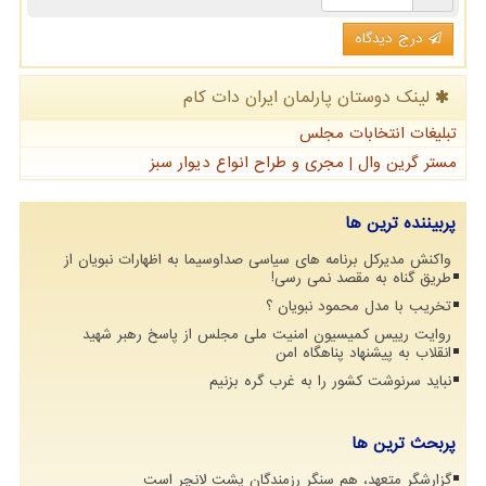
درج دیدگاه
لینک دوستان پارلمان ایران دات كام
تبلیغات انتخابات مجلس
مستر گرین وال | مجری و طراح انواع دیوار سبز
پربیننده ترین ها
واکنش مدیرکل برنامه های سیاسی صداوسیما به اظهارات نبویان از
طریق گناه به مقصد نمی رسی!
تخریب با مدل محمود نبویان ؟
روایت رییس کمیسیون امنیت ملی مجلس از پاسخ رهبر شهید
انقلاب به پیشنهاد پناهگاه امن
نباید سرنوشت کشور را به غرب گره بزنیم
پربحث ترین ها
گزارشگر متعهد، هم سنگر رزمندگان پشت لانچر است