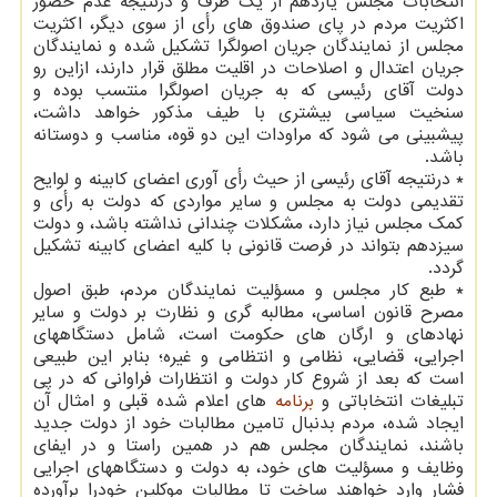
انتخابات مجلس یازدهم از یک طرف و درنتیجه عدم حضور
اکثریت مردم در پای صندوق های رأی از سوی دیگر، اکثریت
مجلس از نمایندگان جریان اصولگرا تشکیل شده و نمایندگان
جریان اعتدال و اصلاحات در اقلیت مطلق قرار دارند، ازاین رو
دولت آقای رئیسی که به جریان اصولگرا منتسب بوده و
سنخیت سیاسی بیشتری با طیف مذکور خواهد داشت،
پیشبینی می شود که مراودات این دو قوه، مناسب و دوستانه
باشد.
* درنتیجه آقای رئیسی از حیث رأی آوری اعضای کابینه و لوایح
تقدیمی دولت به مجلس و سایر مواردی که دولت به رأی و
کمک مجلس نیاز دارد، مشکلات چندانی نداشته باشد، و دولت
سیزدهم بتواند در فرصت قانونی با کلیه اعضای کابینه تشکیل
گردد.
* طبع کار مجلس و مسؤلیت نمایندگان مردم، طبق اصول
مصرح قانون اساسی، مطالبه گری و نظارت بر دولت و سایر
نهادهای و ارگان های حکومت است، شامل دستگاههای
اجرایی، قضایی، نظامی و انتظامی و غیره؛ بنابر این طبیعی
است که بعد از شروع کار دولت و انتظارات فراوانی که در پی
تبلیغات انتخاباتی و
برنامه
های اعلام شده قبلی و امثال آن
ایجاد شده، مردم بدنبال تامین مطالبات خود از دولت جدید
باشند، نمایندگان مجلس هم در همین راستا و در ایفای
وظایف و مسؤلیت های خود، به دولت و دستگاههای اجرایی
فشار وارد خواهند ساخت تا مطالبات موکلین خودرا برآورده