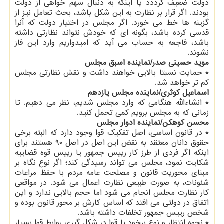
دولت ضعیف گرددد یا اینکه به دنبال سهم خواهی از دولت
بودند. اگر قرار بر نظارت به این شکل باشد، بحث تعامل نیز از
گزینه ها خط می خورد. اگر مجلس در اختیار دولت که آنرا
قدسی کرده باشد، بگونه ای که خودش نتواند نظارتی داشته
باشد، فاجعه به حساب می آید که امیدواریم وارد این فاز
نشوند.
موید حسینی صدر/نماینده اسبق مجلس
* حمایت نسبتا بالایی خواهند داشت و نقش نظارتی مجلس
کم تر خواهد شد.
اسماعیل کوثری/نماینده مجلس یازدهم
* انشاءالله هنگامی که وارد مجلس شدیم، نظر می دهیم. تا
زمانی که به مجلس برویم کمی تحمل کنید.
محسن کوهکن/نماینده ادوار مجلس
* در قانون اساسی، اصل تفکیک قوا وجود دارد که البته برخی
حقوق دانان معتقد به نقض این اصل در اصل ۹۰ هستند برای
اینکه اگر فردی از طرز کار رییس جمهور یا رییس قوه قضاییه
شکایت نمود، مجلس می تواند رسیدگی کند؛ اگر نوع نگاه بر
مبنای محوریت قانون و مصلحت عامه مردم با حفظ مراعات
شئونات، به صورت طبیعی نظارت اعمال می شود. در مواقعی
کار نظارت مجلس انجام می شود اما حجم بالایی ندارد و این
اتفاق در دولتی می افتد که اساس کارش بر محور قانون بوده و
شخص رییس جمهور تخلفات داشته باشد.
* نحوه انتظار و نوع برخود با قوا در شکل گیری روابط قوا بسیار