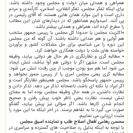
همراهی و همدلی میان دولت و مجلس وجود داشته باشد.
برای اینکه تفکر مجلس، تفکر انقلابی، اسلامی، کارآمدی و مردم
داری است و این موارد همان هایی هستند که آقای رئیسی در
پی آنند. امیدواریم همانطور که در دیدارهای شان این مطالب
را مطرح کرده اند، همراهی و همدلی بیشتر باشد.
*اکثریت مجلس یا حدودا کل مجلس با رییس جمهور منتخب
هم آوایی و هم صدایی داشته باشند. آن گونه که من مجلس
این دوره را می شناسم، برای حل مشکلات کشور و برآوردن
خواسته های ملت با دولت همکاری خواهند کرد.
* مطالبه گری و نظارتگری در هر حال هر دولتی بیاید، وظیفه
مجلس است. منتهی اگر با دولتی هم آوا نباشد، تنش ایجاد
می شود اما هم سو بودن موجب از بین رفتت تنش می شود.
مطالبه گری یعنی مجلس امری را از رییس جمور بخواهد و
رییس حمهور پاسخگو باشد. مجلس همینطور نظارتگر است و
اگر ایراد یا نکته ای باشد، ناصحانه تذکر می دهد. تذکر دادن و
نظارت داشتن، در همه حال وظیفه مجلس بوده اما به معنای
تنش نیست. نظارت یعنی ناظر خوب پیش رفتن و صحیح
انجام شدن کارها باشد. اگر سوالی نیز پیش بیاید، گفتگو
صورت می گیرد تا به تفاهم برسند. در اخر اینکه ما این مورد را
مثبت ارزیابی می نماییم.
محسن رهامی /فعال اصلاح طلب و نماینده اسبق مجلس
با توجه به اینکه بدلیل رد صلاحیت های گسترده و سراسری در