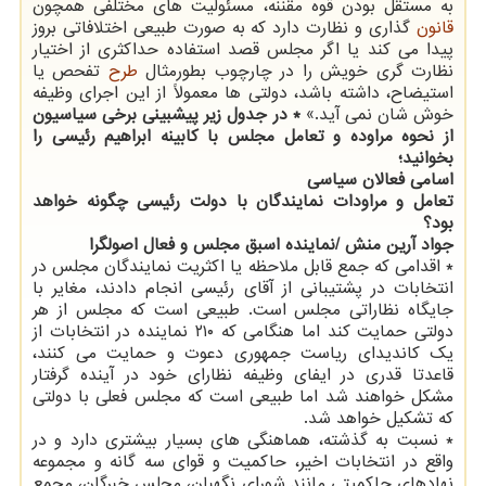
به مستقل بودن قوه مقننه، مسئولیت های مختلفی همچون
قانون
گذاری و نظارت دارد که به صورت طبیعی اختلافاتی بروز
پیدا می کند یا اگر مجلس قصد استفاده حداکثری از اختیار
نظارت گری خویش را در چارچوب بطورمثال
طرح
تفحص یا
استیضاح، داشته باشد، دولتی ها معمولاً از این اجرای وظیفه
خوش شان نمی آید.»
* در جدول زیر پیشبینی برخی سیاسیون
از نحوه مراوده و تعامل مجلس با کابینه ابراهیم رئیسی را
بخوانید؛
اسامی فعالان سیاسی
تعامل و مراودات نمایندگان با دولت رئیسی چگونه خواهد
بود؟
جواد آرین منش /نماینده اسبق مجلس و فعال اصولگرا
* اقدامی که جمع قابل ملاحظه یا اکثریت نمایندگان مجلس در
انتخابات در پشتیبانی از آقای رئیسی انجام دادند، مغایر با
جایگاه نظاراتی مجلس است. طبیعی است که مجلس از هر
دولتی حمایت کند اما هنگامی که ۲۱۰ نماینده در انتخابات از
یک کاندیدای ریاست جمهوری دعوت و حمایت می کنند،
قاعدتا قدری در ایفای وظیفه نظارای خود در آینده گرفتار
مشکل خواهند شد اما طبیعی است که مجلس فعلی با دولتی
که تشکیل خواهد شد.
* نسبت به گذشته، هماهنگی های بسیار بیشتری دارد و در
واقع در انتخابات اخیر، حاکمیت و قوای سه گانه و مجموعه
نهادهای حاکمیتی مانند شورای نگهبان، مجلس خبرگان، مجمع