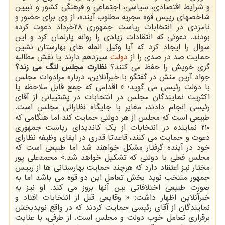
و شرایط اقتصادی، سیاسی، اجتماعی و فرهنگی کشور و تبیین
شاخصهای رییس قوه مجریه مطلوب آینده، از وی برای حضور و
نامزدی در انتخابات ریاست جمهوری ۲۸خرداد دعوت کرده
بودند. دعوتی که انتقادات زیادی را روانه پارلمان کرد و این
سوال را ایجاد کرد که آیا وکیل المله های بهارستان نشین
حمایت صد در صدی را از
دولت
سیزدهم دارند یا نقش مطالبه
گری خویش را حفظ می کنند؟
نظارت مجلس لنگ می زند؟
جواد آرین منش در گفتگو با خبرآنلاین، درباره مرادوات مجلس
با دولت رئیسی می گوید؛ « اقدامی که جمع قابل ملاحظه یا
اکثریت نمایندگان مجلس در انتخابات در پشتیبانی از آقای
رئیسی انجام دادند، مغایر با جایگاه نظاراتی مجلس است.
طبیعی است که مجلس از هر دولتی حمایت کند اما هنگامی که
۲۱۰ نماینده در انتخابات از یک کاندیدای ریاست جمهوری
دعوت و حمایت می کنند، قاعدتا قدری در ایفای وظیفه نظارای
خود در آینده گرفتار مشکل خواهند شد اما طبیعی است که
مجلس فعلی با دولتی که تشکیل خواهد شد.» محمدعلی پور
مختار نیز اعتقاد دارد که هرچند حمایت بهارستانی ها از رییس
جمهور منتخب نوید بخش تعامل این دو قوه می باشد اما به
صورت طبیعی اختلافاتی بین آنها بروز می کند. او نیز به
خبرآنلاین اظهار داشت: « وقایعی قبل از انتخابات افتاد و
نمایندگان از آقای رئیسی حمایت کردند که در واقع نویدبخش
برقراری تعامل خوب دولت و مجلس است. از طرفی، با عنایت