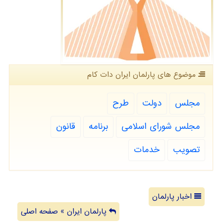
موضوع های پارلمان ایران دات كام
مجلس
دولت
طرح
مجلس شورای اسلامی
برنامه
قانون
تصویب
خدمات
اخبار پارلمان
پارلمان ایران » صفحه اصلی