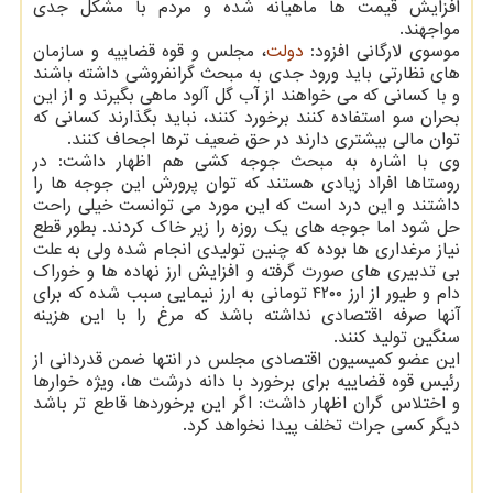
افزایش قیمت ها ماهیانه شده و مردم با مشکل جدی
مواجهند.
موسوی لارگانی افزود:
دولت
، مجلس و قوه قضاییه و سازمان
های نظارتی باید ورود جدی به مبحث گرانفروشی داشته باشند
و با کسانی که می خواهند از آب گل آلود ماهی بگیرند و از این
بحران سو استفاده کنند برخورد کنند، نباید بگذارند کسانی که
توان مالی بیشتری دارند در حق ضعیف ترها اجحاف کنند.
وی با اشاره به مبحث جوجه کشی هم اظهار داشت: در
روستاها افراد زیادی هستند که توان پرورش این جوجه ها را
داشتند و این درد است که این مورد می توانست خیلی راحت
حل شود اما جوجه های یک روزه را زیر خاک کردند. بطور قطع
نیاز مرغداری ها بوده که چنین تولیدی انجام شده ولی به علت
بی تدبیری های صورت گرفته و افزایش ارز نهاده ها و خوراک
دام و طیور از ارز ۴۲۰۰ تومانی به ارز نیمایی سبب شده که برای
آنها صرفه اقتصادی نداشته باشد که مرغ را با این هزینه
سنگین تولید کنند.
این عضو کمیسیون اقتصادی مجلس در انتها ضمن قدردانی از
رئیس قوه قضاییه برای برخورد با دانه درشت ها، ویژه خوارها
و اختلاس گران اظهار داشت: اگر این برخوردها قاطع تر باشد
دیگر کسی جرات تخلف پیدا نخواهد کرد.