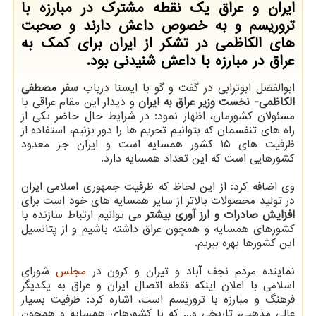
ایران و عراق یك نقطه مشترك در مبارزه با
تروریسم و به خصوص داعش دارند و صحبت
های الكاظمی در تشكر از ایران برای كمك به
عراق در مبارزه با داعش شنیدنی بود.
ابوالفضل ابوترابی در گفت و گو با ایسنا درباب
سفر مصطفی
الکاظمی- نخست وزیر عراق به ایران
و دیدار این مقام عراقی با
مسئولان کشورمان، اظهار نمود: در شرایط حال حاضر یکی از
راه های تنفسمان که بتوانیم تحریم ها را دور بزنیم، استفاده از
ظرفیت های ۱۵ کشور همسایه است و ایران جز معدود
کشورهایی است که این تعداد همسایه دارد.
وی اضافه کرد: از این لحاظ که ظرفیت جمهوری اسلامی ایران
در تولید محصولات بالاتر از سایر همسایه های خود است برای
افزایش صادرات و ارز آوری بیشتر
می توانیم ارتباط سازنده با
کشورهای همسایه و همچون عراق داشته باشیم و از پتانسیل
این کشورها بهره ببریم.
نماینده مردم نجف آباد و تیران و کرون در
مجلس
شورای
اسلامی با اعلان اینکه نقطه اتصال ایران و عراق به یکدیگر
فرهنگ و مبارزه با تروریسم است، اشاره کرد: ظرفیت بسیار
عالی مذهبی، تاریخی و... که با کشورهای همسایه و همچون