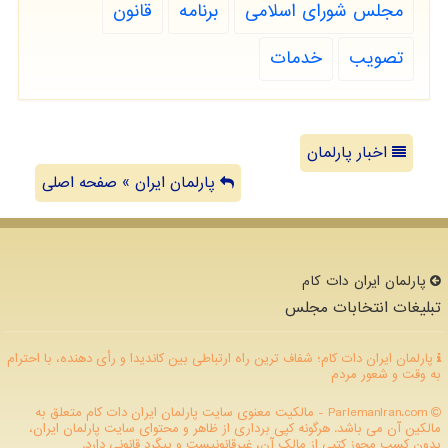
مجلس شورای اسلامی
برنامه
قانون
تصویب
خدمات
اخبار پارلمان
پارلمان ایران » صفحه اصلی
پارلمان ایران دات كام
تبلیغات انتخابات مجلس
پارلمان ایران دات کام؛ شفاف ترین راه ارتباطی بین کاندیدا و رأی دهنده، با احترام
به وقت و شعور مردم
ParlemanIran.com - مالکیت معنوی سایت پارلمان ایران دات كام متعلق به
مالکین آن می باشد. هرگونه کپی برداری از ظاهر و محتوای سایت پارلمان ایران،
بدون کسب مجوز کتبی از مالک آن، غیرقانونیست و پیگرد قانونی دارد.