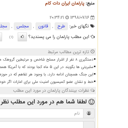
منبع:
پارلمان ایران دات كام
1398/07/16
20:34:21
تگهای خبر:
طرح
,
قانون
,
مجلس
,
مجلس
این مطلب پارلمان را می پسندید؟
(1)
تازه ترین مطالب مرتبط
دستگیری 8 نفر از اشرار مسلح شاخص و مرتبطین گروهک های تروریستی
سلبریتی ها بگویند در این ۵ ماه کجا بودند که با آمریکا همصدا شدند
این جنگ همچنان ادامه دارد، با وجود هر تفاهم که در حوزه
خط و نشان عضو کمیسیون امنیت ملی برای امارات اگر خودشا
نظرات بینندگان پارلمان در مورد این مطلب
لطفا شما هم
در مورد این مطلب
نظر 