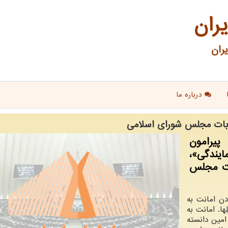
یران
ران
درباره ما
خابات مجلس شورای اسلامی
پیرامون
ایندگی»،
بات مجلس
دن امانت به
َهلِها. امانت به
امین دانسته