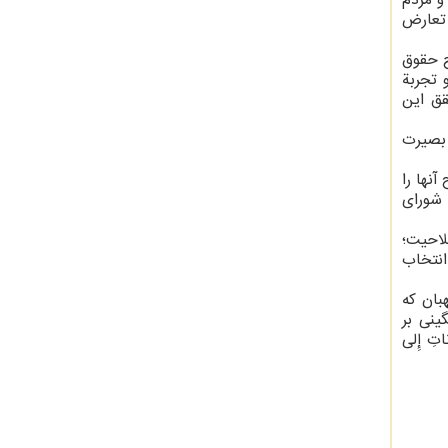
و مردم
 تعارض
 باشد؛ در فصل سوم قانون اساسی از اصل 19 تا 42 به شرح حقوق
 تجربة
قق این
 بصیرت
آنها را
 شورای
لاحیت؛
انتخاب
بان كه
ینی بر
اتِ إِلی