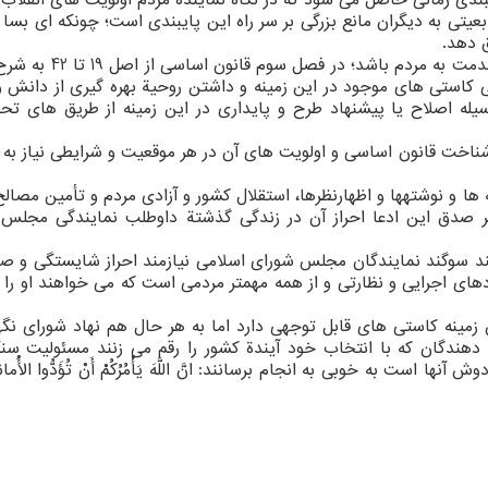
بندی زمانی حاصل می شود كه در نگاه نمایندة مردم اولویت های انقلاب 
عیتی به دیگران مانع بزرگی بر سر راه این پایبندی است؛ چونكه ای بسا
ق دهد.
- او سوگند یادمی كند پایبند به حفظ حقوق ملت و خدمت به مردم
كاستی های موجود در این زمینه و داشتن روحیة بهره گیری از دانش و
له اصلاح یا پیشنهاد طرح و پایداری در این زمینه از طریق های تح
 شناخت قانون اساسی و اولویت های آن در هر موقعیت و شرایطی نیاز به
 ها و نوشته‏ها و اظهارنظرها، استقلال‏ كشور و آزادی‏ مردم‏ و تأمین‏ مصالح‏ 
ه بر صدق این ادعا احراز آن در زندگی گذشتة داوطلب نمایندگی مجلس
ند سوگند نمایندگان مجلس شورای اسلامی نیازمند احراز شایستگی و ص
های اجرایی و نظارتی و از همه مهمتر مردمی است كه می خواهند او را 
مینه كاستی های قابل توجهی دارد اما به هر حال هم نهاد شورای نگه
دهندگان كه با انتخاب خود آیندة كشور را رقم می زنند مسئولیت سنگ
ست به خوبی به انجام برسانند: انَّ اللَّهَ یَأْمُرُكُمْ أَنْ تُؤَدُّوا الْأَمان