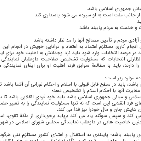
بانی‏ جمهوری‏ اسلامی‏ باشد.
ی‏ از جانب ملت‏ است به‏ او سپرده می شود‏ پاسداری‏ كند‏
ید
 و خدمت‏ به‏ مردم‏ پایبند باشد
آزادی‏ مردم‏ و تأمین‏ مصالح‏ آنها را مد نظر داشته‏ باشد
 انجام كاری مستلزم اعتماد به اعتقاد و توانایی خویش در انجام این 
 عرصة انتخابات وارد شود باید نزد وجدانش به اهلیت خود برای این
 و نظارتی انتخابات كه مسئولیت تشخیص صلاحیت داوطلبان نمایندگ
 دارند، باید با مطالعة سوابق فرد، اهلیت او برای ایفای نمایندگی م
ده موارد زیر است:
اشد، باید در سطح قابل قبولی با اسلام و احكام نورانی آن آشنا باشد تا 
 مغایرت آنها با احكام اسلام را تشخیص دهد؛
امی و مبانی جمهوری اسلامی باشد باید خود فردی انقلابی باشد تا بتو
ای فرد انقلابی این است كه نه تنها مسئولیت نمایندگی را به تعبیر حض
ان هایش جان و مال خودرا نیز فدا می كند.
می كند و سپس سوگند یاد می كند برپایة برخورداری از ملكة تقوی، اما
از چنین خاصیت هایی در داوطلب نمایندگی مجلس شورای اسلامی در شهرت
ر پایبند باشد؛ پایبندی به استقلال و اعتلای كشور مستلزم نفی هرگون