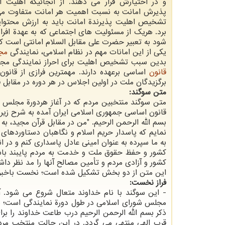
و در اختیارش قرار می دهند. از آنجائیكه اهلیت ا
پذیرش امانت به نسبت اهمیت هر امانت متفاوت می 
تشخیص اهلیت پذیرندة امانت باید به ارزش محتوای
برد. هریك از مسئولیت های اجتماعی كه به عهدة افرا
شود به تعبیر حضرت علی مقابل السلام امانتی است كه به آنها سپرد
یكی از این امانات مهم در نظام اسلامی، نمایندگی
مج
بدین سبب تشخیص اهلیت برای احراز نمایندگی مجلس
قانون
اساسی برعهده دارند. مهمترین فرازی از قان
برگزیدگان ملت در اولین اجلاس در هر دوره در مقابل ق
متن سوگند:
متن سوگند منتخبین مردم كه در آغاز هردورة مجلس
قانون اساسی جمهوری اسلامی ایران آمده به شرح زیر
بسم‏ الله‏ الرحمن‏ الرحیم‏. "من‏ در مقابل قرآن‏ مجید، ب
نمایم‏ كه‏ پاسدار حریم‏ اسلام‏ و نگاهبان‏ دستاوردهای‏ ا
به‏ ما سپرده‏ به‏ عنوان‏ امینی‏ عادل‏ پاسداری‏ كنم‏ و در 
كشور و حفظ حقوق‏ ملت‏ و خدمت‏ به‏ مردم‏ پایبند باشم‏
كشور و آزادی‏ مردم‏ و تأمین‏ مصالح‏ آنها را مد نظر داشت
این متن از دو بخش تشكیل شده است؛ نخست باخبر آن 
فراز نخست:
- این سوگند با نام خداوند متعال شروع می شود. آغ
مجلس شورای اسلامی در طول دورة نمایندگی است؛ بدی
ذكر بسم الله الرحمن الرحیم درب طاعت خداوند را بر
قرب الهی منتهی می گردد. در این حالت منتخب مردم 