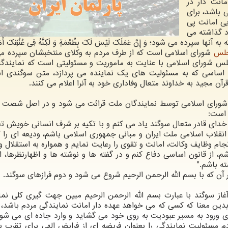
مانت دار در
باشد، برای
ی امانت پی
د گذاشته می
ه می شود؛ وَ إِنَّ عَمَلَكَ لَیْسَ لَكَ بِطُعْمَةٍ وَ لَكِنَّهُ فِی عُنُقِكَ أَمَان
لس
شورای اسلامی است كه از طرف مردم به وكلای منتخبشان سپرده م
 شورای اسلامی با عنایت به ماموریت و مسئولیتی است كه نمایندگ
ون اساسی كه به مسئولیت های یك نماینده می پردازد، متن سوگندی 
رآن مجید به خداوند متعال وفاداری خود به آنرا اعلام می كنند.
 شورای اسلامی توسط نمایندگان ملت قرائت می شود و در اصل شصت 
 است:
ه‏ خدای‏ قادر متعال‏ سوگند یاد می‏ كنم‏ و با تكیه‏ بر شرف‏ انسانی‏ خویش‏ ت
نقلاب‏ اسلامی‏ ملت‏ ایران‏ و مبانی‏ جمهوری‏ اسلامی‏ باشم‏، ودیعه‏ ای‏ را ك
انجام‏ وظایف‏ وكالت‏، امانت‏ و تقوی‏ را رعایت‏ نمایم‏ و همواره‏ به‏ استقلال‏ و
، از قانون‏ اساسی‏ دفاع‏ كنم‏ و در گفته ها و نوشته ها و اظهارنظرها، ا
ه‏ باشم‏."
كه با بسم الله الرحمن الرحیم شروع می شود و دوم فرازهای سوگند.
از سوگند با عبارت بسم الله الرحمن الرحیم مبین جهت گیری كلی نما
ن معنا كه كسی كه می خواهد عهده دار امانت نمایندگی مردم باشد، ب
ای ورود به مسیر عبودیت به روی خود می گشاید و وارد جاده ای می شود
مسئولیت نمایندگی را بعنوان فریضه ای از فرایض الهی برای تقرب به