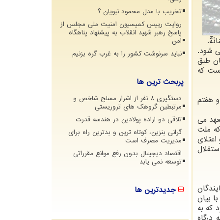
تخریب با مدل محمود نبویان ؟
روایت رییس کمیسیون امنیت ملی مجلس از
پاسخ رهبر شهید انقلاب به پیشنهاد پناهگاه
َةٌ.
امن
ی شود.
نباید سرنوشت کشور را به غرب گره بزنیم
ان طبق
است كه
پربحث ترین ها
دستگیری 8 نفر از اشرار مسلح شاخص و
و هفتم
مرتبطین گروهک های تروریستی
عهد می‏
تلاقی دو اراده پولادین در هندسه قدرت
ه‏ ملت‏
گرانی بنزین، کوتاه ترین و بدترین راه برای
 اعتلای
مدیریت مصرف است
ستقلال‏
اقتصاد دیجیتال بدون رفع موانع مقرراتی
توسعه نمی یابد
یندگان
جدیدترین ها
ا بیان
 كه به
 درگاه