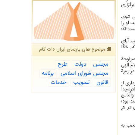
رگزاری
ی شود،
 او را
ست كه:
ب آرای
ِ حَقّا
موضوع های پارلمان ایران دات كام
سرلوحة
مجلس
دولت
طرح
ام الهی
در زمرة
مجلس شورای اسلامی
برنامه
قانون
تصویب
خدمات
اری از
ه، خودرا مخاطب این آیه می داند كه: قالَ لا تَخافا إِنَّنی مَعَكُما أَسمَعُ وَأَری(طه46)؛ نترسید!
َّذینَ
دار خواهند بود؛
 در هر
تخب به