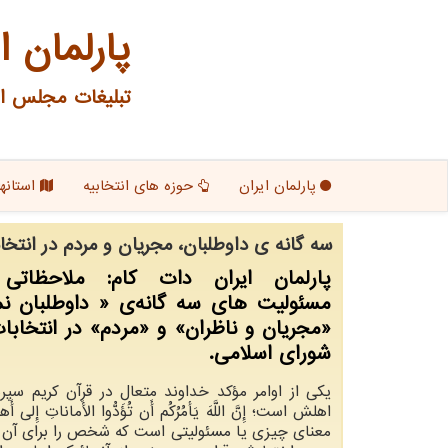
پارلمان ا
تبلیغات مجلس ای
پارلمان ایران
حوزه های انتخابیه
استانها
سه گانه ی داوطلبان، مجریان و مردم در انت
پارلمان ایران دات كام: ملاحظاتی 
مسئولیت های سه گانه‌ی « داوطلبان نم
«مجریان و ناظران» و «مردم» در انتخا
شورای اسلامی.
یكی از اوامر مؤكد خداوند متعال در قرآن كریم سپر
اهلش است؛ إِنَّ اللَّهَ یَأمُرُكُم أَن تُؤَدُّوا الأَماناتِ إِلی أ
معنای چیزی یا مسئولیتی است كه شخص را برای آن 