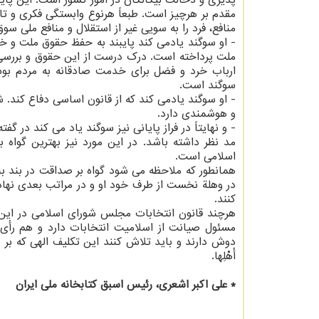
پذیری و دخالت بیگانگان در امور كشور است. این پای
مقدم بر هرچیز است. طبعاً هرنوع وابستگی فكری و تاب
منافع، فرد را به سویی غیر از استقلال و منافع ملی سو
ملت پرداخته است. درك درست از این حقوق و بررسی 
ارباب خرد و فضل برای خدمت صادقانه به مردم بوسی
سوگند است.
- او سوگند یادمی كند كه از قانون اساسی دفاع كند.
و هوشمندی دارد.
- و نهایتاً در فراز پایانی نیز سوگند یاد می كند در گفته
مد نظر داشته‏ باشد. در این مورد نیز بهترین گوا
اسلامی است.
همانطور كه ملاحظه می شود گواه بر صداقت در بند ب
در وهلة نخست از طرف خود او و در مراتب بعدی نهاد
كنند.
هرچند قانون انتخابات مجلس شورای اسلامی در این ز
مسئول صیانت از اسلامیت انتخابات دارد و هم رأی 
دوش دارند و باید تلاش كنند این تكلیف الهی كه بر دوش آنها ا
أَهْلِها.
* علی اكبر اشعری، رئیس اسبق كتابخانه ملی ایران