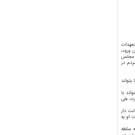
تعهدات
 ورود،
ی مجلس
ردم در
بتواند
اند با
رت علی
نت دار
 او به
ه سلطه