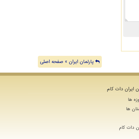
پارلمان ایران » صفحه اصلی
ن ایران دات کام
زه ها
تان ها
ن دات كام