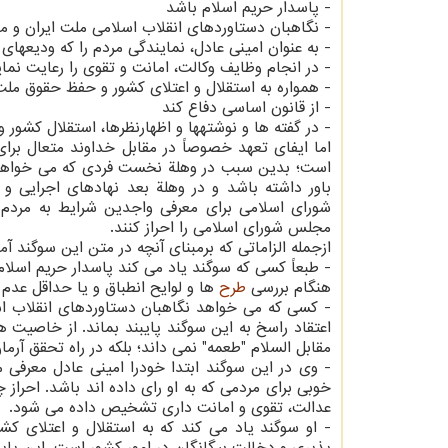
- پاسدار حریم‏ اسلام‏ باشد
- نگاهبان‏ دستاوردهای‏ انقلاب‏ اسلامی‏ ملت‏ ایران‏ و م
- به‏ عنوان‏ امینی‏ عادل، نمایندگی مردم را كه ودیعه‏ا
- در انجام‏ وظایف‏ وكالت‏، امانت‏ و تقوی‏ را رعایت‏ نما
- همواره‏ به‏ استقلال‏ و اعتلای كشور و حفظ حقوق‏ ملت‏
- از قانون‏ اساسی‏ دفاع‏ كند
- در گفته ها و نوشته‏ها و اظهارنظرها، استقلال‏ كشور و 
اما ایفای تعهد خصوصاً در مقابل خداوند متعال برای
است؛ بدین سبب در وهلة نخست فردی كه می خواهد در
باور داشته باشد و در وهلة بعد نهادهای اجرایی
شورای اسلامی برای معرفی واجدین شرایط به مردم را
مجلس شورای اسلامی را احراز كنند.
ازجمله الزاماتی كه برمبنای آنچه در متن این سوگند آم
- طبعاً كسی كه سوگند یاد می كند پاسدار حریم اسلام ب
هنگام بررسی
طرح
ها و لوایح انطباق و یا حداقل عدم
- كسی كه می خواهد نگاهبان دستاوردهای انقلاب اسل
اعتقاد راسخ به این سوگند پایبند بماند. از خاصیت ه
مقابل السلام "طعمه" نمی داند؛ بلكه در راه تحقق آرم
- وی در این سوگند ابتدا خودرا امینی عادل معرفی 
خوبی برای مردمی كه به او رای داده اند باشد. احر
عدالت، تقوی و امانت داری تشخیص داده می شود.
- او سوگند یاد می كند كه به استقلال و اعتلای كشو