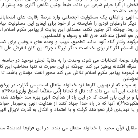
خطی از آنرا حرام شرعی می داند. طبعاً چنین نگاهی آثاری چه پیش از ب
خواهد داشت:
 الهی و ایفای یك مسئولیت اجتماعی وارد عرصة رقابت های انتخابات
 داوطلبان فردی را شایسته تر از خود برای ایفای این مسئولیت بیابد،
 رود. چونكه اگر چنین نكند، مصداق این روایت از پیامبر مكرم اسلام ا
هِمْ مَن هو افضلُ منه فقد خانَ اللَّه‏ و رسولَه و المُسلمیِن.
ونه رفتار گناه آلود مانند تطمیع، فریب و وعده های دروغین برای كس
سلام اگر كار برای خداست دیگر نیرنگ چرا؟؛ إن كانَ العَرضُ علَی اللّه 
 وارد عرصة انتخابات می شود، وحدت را به مثابة تجلی توحید در جامعه 
ار تفرقه افكنانه پرهیز می كند. چونكه در این صورت نه تنها مخاطب این كل
َفُوا؛ بلكه به فرمودة پیامبر مكرم اسلام تلاش می كند محور الفت مؤمنان باشد، تا 
لمؤمنین.
 مردم كه از بهترین كارها نزد خداوند متعال است، می گذارد، در برخورد
نصرت الهی تردید به خود راه نمی دهد؛ چ
بر این باور است كه در این راه از هدایت الهی بهره مند خواهد شد؛ وَال
جاهَدوا فینا لَنَهدِیَنَّهُم سُبُلَنا وَإِنَّ اللَّهَ لَمَعَ المُحسِنینَ(عنكبوت69)؛ آنها كه در راه خدا جهاد كنند از هدایت الهی برخور
تهدیدی قرار نخواهند گرفت و با اعتماد و اتكال به قدرت لایزال الهی
بل قرآن مجید با خداوند متعال می بندد. در این فرازها نمایندة من