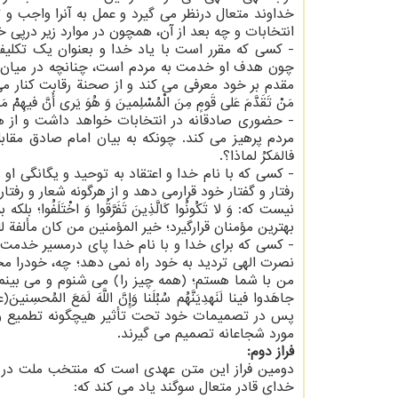
خداوند متعال درنظر می گیرد و عمل به آنرا واجب و ت
انتخابات و چه بعد از آن، همچون در موارد زیر درپی 
- كسی كه مقرر است با یاد خدا و بعنوان یك تكلیف
چون هدف او خدمت به مردم است، چنانچه در میان دیگر
مقدم بر خود معرفی می كند و از صحنة رقابت كنار می
مَنْ تَقَدَّمَ عَلی قَومٍ مِنَ الْمُسْلِمینَ وَ هُوَ یَری أَنَّ فی
- حضوری صادقانه در انتخابات خواهد داشت و از هرگ
مردم پرهیز می كند. چونكه به بیان امام صادق مقابل ال
فالمَكرُ لماذا؟.
- كسی كه با نام خدا و اعتقاد به توحید و یگانگی او
رفتار و گفتار خود قرارمی دهد و از هرگونه شعار و رفت
نیست كه: وَ لا تَكُونُوا كَالَّذِینَ تَفَرَّقُوا وَ اخْتَل
بهترین مؤمنان قرارگیرد؛ خیر المؤمنین من كان مألفة ل
- كسی كه برای خدا و با نام خدا پای درمسیر خدمت به
من با شما هستم؛ (همه چیز را) می شنوم و می بینم! و 
پس در تصمیمات خود تحت تأثیر هیچگونه تطمیع و یا 
مورد شجاعانه تصمیم می گیرند.
فراز دوم:
دومین فراز این متن عهدی است كه منتخب ملت در مقا
خدای قادر متعال سوگند یاد می كند كه: