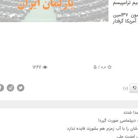
م ترامپیسم
وی اشاره کرد: «بایدن» همان ترامپ است! نیکسون ۳۷امین
ریکا گرفتار
1267
/ 5
0.0
(0)
 دیپلماسی صورت گیرد!
ن را با آب زمزم هم بشورند فایده ندارد
ن امنیت ملی