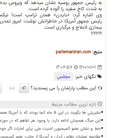
به رئیس جمهور روسیه نشان میدهد که ویروس بدخی
به شدت کاخ سفید را آلوده کرده است.
رئیس جمهور آمریکا در خاطراتش نوشت: امروز تمدن آم
بیماری لاعلاج و مرگباری است.
27219
منبع:
parlemaniran.com
1400/01/02
14:06:57
تگهای خبر:
مجلس
این مطلب پارلمان را می پسندید؟
(0)
تازه ترین مطالب مرتبط
سلبریتی ها بگویند در این ۵ ماه کجا بودند که با آمریکا همصدا شدند
این جنگ همچنان ادامه دارد، با وجود هر تفاهم که در حوزه
خط و نشان عضو کمیسیون امنیت ملی برای امارات اگر خودشا
مقایسه عملیات نظامی ایران و آمریکا از جانب عضو کمیسیو