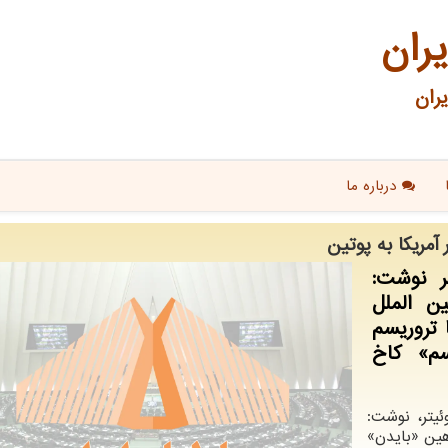
یران
ران
درباره ما
مریكا به پوتین
ر نوشت:
ن الملل
تروریسم
م» کاخ
یتر، نوشت:
هین «بایدن»