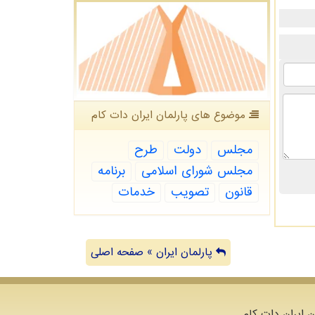
موضوع های پارلمان ایران دات كام
مجلس
دولت
طرح
مجلس شورای اسلامی
برنامه
قانون
تصویب
خدمات
پارلمان ایران » صفحه اصلی
ن ایران دات کام