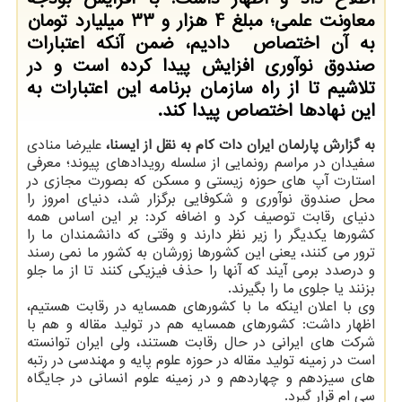
معاونت علمی؛ مبلغ 4 هزار و 33 میلیارد تومان
به آن اختصاص دادیم، ضمن آنکه اعتبارات
صندوق نوآوری افزایش پیدا کرده است و در
تلاشیم تا از راه سازمان برنامه این اعتبارات به
این نهادها اختصاص پیدا کند.
به گزارش پارلمان ایران دات کام به نقل از ایسنا،
علیرضا منادی
سفیدان در مراسم رونمایی از سلسله رویدادهای پیوند؛ معرفی
استارت آپ های حوزه زیستی و مسکن که بصورت مجازی در
محل صندوق نوآوری و شکوفایی برگزار شد، دنیای امروز را
دنیای رقابت توصیف کرد و اضافه کرد: بر این اساس همه
کشورها یکدیگر را زیر نظر دارند و وقتی که دانشمندان ما را
ترور می کنند، یعنی این کشورها زورشان به کشور ما نمی رسند
و درصدد برمی آیند که آنها را حذف فیزیکی کنند تا از ما جلو
بزنند یا جلوی ما را بگیرند.
وی با اعلان اینکه ما با کشورهای همسایه در رقابت هستیم،
اظهار داشت: کشورهای همسایه هم در تولید مقاله و هم با
شرکت های ایرانی در حال رقابت هستند، ولی ایران توانسته
است در زمینه تولید مقاله در حوزه علوم پایه و مهندسی در رتبه
های سیزدهم و چهاردهم و در زمینه علوم انسانی در جایگاه
سی ام قرار گیرد.