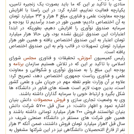
منادی با تاکید بر این که ما باید بصورت یک زنجیره تامین،
یکپارچه فعالیت نماییم، اشاره کرد: در این راستا با افزایش
بودجه معاونت علمی و فناوری مبلغ ۴ هزار و ۳۳ میلیارد تومان
به آن اختصاص دادیم؛ همین طور در صدد برآمدیم تا بودجه و
سرمایه صندوق نوآوری را افزایش دهیم، بطوریکه در ابتدا
اعتبارات این صندوق تزریق نشده بود، ولی حالا هزار میلیارد
تومان اعتبار به این صندوق اختصاص یافته و همین طور هزار
میلیارد تومان تسهیلات در قالب وام به این صندوق اختصاص
یافته است.
رئیس کمیسیون
آموزش
، تحقیقات و فناوری
مجلس
شورای
اسلامی با تاکید بر این که در تلاش هستیم سازمان
برنامه
و
بودجه این مبلغ را به صندوق نوآوری و شکوفایی و معاونت
علمی و فناوری ریاست جمهوری اختصاص دهد، تصریح کرد:
علاوه بر آن وزارت علوم نقطه مهم در جریان ملی و علمی کشور
است، بدین جهت لازم است هسته های فناور در دانشگاه ها
شکل بگیرد و ارتباط خوبی با سرمایه گذاران داشته باشند.
وی به وضعیت تجاری سازی و
فروش
محصولات
دانش بنیان
اشاره نمود و اظهار داشت: در سال قبل ۵۷۰۰ شرکت دانش
بنیان توانستند فروش ۲۰۰ هزار میلیارد تومانی داشته باشند و
همین طور شرکت های مستقر در دانشگاه صنعتی شریف در
سال قبل ۲هزار میلیارد تومان فروش داشتند، ضمن آنکه ۳ هزار
نفر از فارغ التحصیلان دانشگاهی نیز در این شرکتها مشغول به