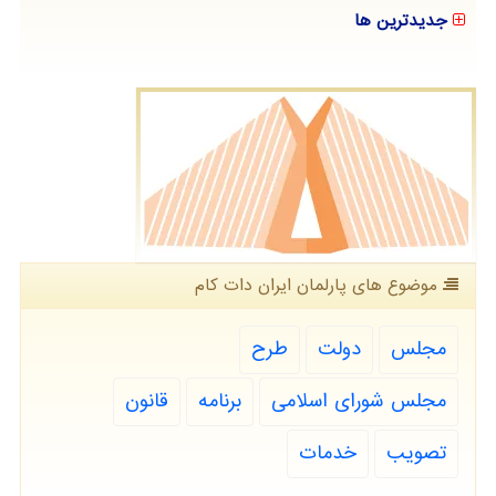
جدیدترین ها
موضوع های پارلمان ایران دات كام
مجلس
دولت
طرح
مجلس شورای اسلامی
برنامه
قانون
تصویب
خدمات