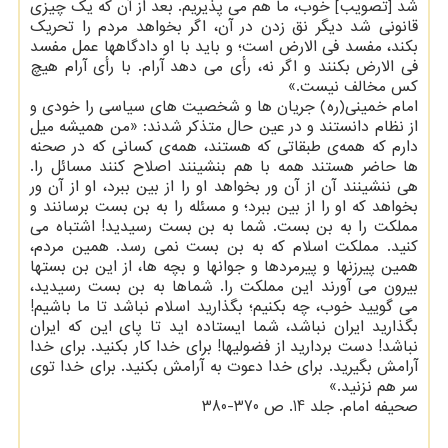
شد ‏‏[‏‏تصویب‏‏]‏‏ خوب، ما هم می پذیریم. بعد از آن که یک چیزی
قانونی شد دیگر نق زدن در آن، اگر بخواهد مردم را تحریک
بکند، مفسد فی الارض است؛ و باید با او دادگاهها عمل مفسد
فی الارض بکنند و اگر نه، رأی می دهد آرام. با رأی آرام هیچ
کس مخالف نیست.»
امام خمینی(ره) جریان ها و شخصیت های سیاسی را خودی و
از نظام دانستند و در عین حال متذکر شدند: «من همیشه میل
دارم که همه‌ی طبقاتی که هستند، همه‌ی کسانی که در صحنه
ها حاضر هستند همه با هم بنشینند اصلاح کنند مسائل را.
هی ننشینند آن از آن ور بخواهد او را از بین ببرد، او از آن ور
بخواهد که او را از بین ببرد؛ و مسئله را به بن بست برسانند و
مملکت را به بن بست. شما به بن بست رسیدید! اشتباه می
کنید. مملکت اسلام که به بن بست نمی رسد. همین مردم،
همین پیرزنها و پیرمردها و جوانها و بچه ها، از این بن بستها
بیرون می آورند این مملکت را. شماها به بن بست رسیدید،
می گویید خوب، چه بکنیم؛ بگذارید اسلام نباشد تا ما باشیم!
بگذارید ایران نباشد، شما ایستاده اید تا پای این که ایران
نباشد! دست بردارید از فضولیها! برای خدا کار بکنید. برای خدا
آرامش بگیرید. برای خدا دعوت به آرامش بکنید. برای خدا توی
سر هم نزنید.»
صحیفه امام. جلد 14. ص 370-380