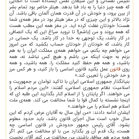
تلبیس نفسانی و این شیطان نفس ایستاده است تا آنجایی
که همه چیز دنیا را به باد فنا بدهد. هیتلر حاضر بود تمام بشر
از بین برود، و خودش در آن قدرت همان آلمان باقی باشد. آن
نژاد بالاتر و این چیزی که در مغز هیتلر بود در مغز همه‌ی شما
هست! خودتان غفلت کرده اید. در مغز همه این مطلب هست
که همه بروند و من ‏‏[‏‏باشم‏‏]‏‏! تا نروید سراغ این که یک انصافی
در کار باشد، یک توجهی به خدا در کار باشد. یک حسابی در
کار باشد، که خودتان از خودتان حساب بکشید که من امروز
می خواهم چه بکنم، می خواهم همه‌ی مملکت ایران را به هم
بزنم به جهت اینکه من باشم و هیچ کس نباشد نه، همه
باشید، و همه هم حفظ کنید مملکت را. همه باشید، و همه
روی
قانون
عمل بکنید قانون اساسی را باز کنید، و هر کس مرز
و حد خودش را تعیین کند.»
بنیانگذار جمهوری اسلامی ایران با تاکید توامان بر جمهوریت و
اسلامیت نظام جمهوری اسلامی، گفتند: «این مردم اسلام را
می خواهند. اگر پایتان را از اسلام کنار بگذارید این طلبه ای که
اینجا نشسته با کمال قوا با شما مخالفت می کند. همه‌ی ملت
اسلام هم اسلام را می خواهند.»
ایشان ادامه دادند: «من اول سال به آقایان عرض کردم که این
سال خوب است سال اجرای قانون باشد. باید حدود معلوم
بشود. آقای رئیس جمهور حدودش در قانون اساسی چه
هست، یک قدم آن ور بگذارد من با او مخالفت می کنم. اگر
همه مردم هم موافق باشند، من مخالفت می کنم. آقای نخست