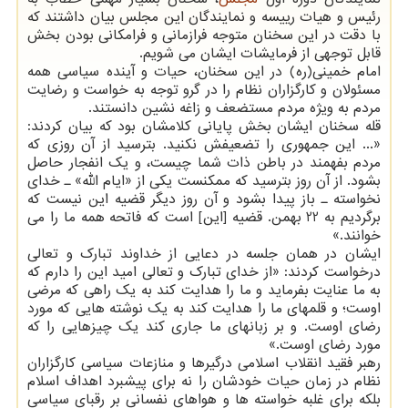
رئیس و هیات رییسه و نمایندگان این مجلس بیان داشتند که
با دقت در این سخنان متوجه فرازمانی و فرامکانی بودن بخش
قابل توجهی از فرمایشات ایشان می شویم.
امام خمینی(ره) در این سخنان، حیات و آینده سیاسی همه
مسئولان و کارگزاران نظام را در گرو توجه به خواست و رضایت
مردم به ویژه مردم مستضعف و زاغه نشین دانستند.
قله سخنان ایشان بخش پایانی کلامشان بود که بیان کردند:
«... این جمهوری را تضعیفش نکنید. بترسید از آن روزی که
مردم بفهمند در باطن ذات شما چیست، و یک انفجار حاصل
بشود. از آن روز بترسید که ممکنست یکی از «ایام الله» ـ خدای
نخواسته ـ باز پیدا بشود و آن روز دیگر قضیه این نیست که
برگردیم به 22 بهمن. قضیه ‏‏[‏‏این‏‏]‏‏ است که فاتحه همه ما را می
خوانند.»
ایشان در همان جلسه در دعایی از خداوند تبارک و تعالی
درخواست کردند: «از خدای تبارک و تعالی امید این را دارم که
به ما عنایت بفرماید و ما را هدایت کند به یک راهی که مرضی
اوست؛ و قلمهای ما را هدایت کند به یک نوشته هایی که مورد
رضای اوست. و بر زبانهای ما جاری کند یک چیزهایی را که
مورد رضای اوست.‏»
رهبر فقید انقلاب اسلامی درگیرها و منازعات سیاسی کارگزاران
نظام در زمان حیات خودشان را نه برای پیشبرد اهداف اسلام
بلکه برای غلبه خواسته ها و هواهای نفسانی بر رقبای سیاسی