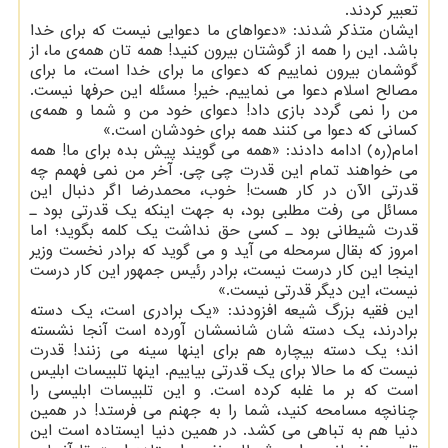
تعبیر کردند.
ایشان متذکر شدند: «دعواهای ما دعوایی نیست که برای خدا
باشد. این را همه از گوشتان بیرون کنید! همه تان همه‌ی ما، از
گوشمان بیرون نماییم که دعوای ما برای خدا است، ما برای
مصالح اسلام دعوا می نماییم. خیر! مسئله این حرفها نیست.
من را نمی گردد بازی داد! دعوای خود من و شما و همه‌ی
کسانی که دعوا می کنند همه برای خودشان است.»
امام(ره) ادامه دادند: «همه می گویند پیش بده برای ما! همه
می خواهند تمام این قدرت چی چی. آخر من نمی فهمم چه
قدرتی الآن در کار هست! خوب، محمدرضا اگر دنبال این
مسائل می رفت مطلبی بود، به جهت اینکه یک قدرتی بود ـ
قدرت شیطانی بود ـ کسی حق نداشت یک کلمه بگوید؛ اما
امروز که بقال سرمحله می آید و می گوید که برادر نخست وزیر
اینجا این کار درست نیست، برادر رئیس جمهور این کار درست
نیست، این دیگر قدرتی نیست.»
این فقیه بزرگ شیعه افزودند: «یک برادری است، یک دسته
برادرند، یک دسته شان شانسشان آورده است آنجا نشسته
اند؛ یک دسته بیچاره هم برای اینها سینه می زنند! قدرت
نیست که ما حالا برای یک قدرتی بیاییم. اینها تلبیسات ابلیس
است که بر ما غلبه کرده است. و این تلبیسات ابلیسی را
چنانچه مسامحه کنید، شما را به جهنم می فرستد! در همین
دنیا هم به تباهی می کشد. در همین دنیا ایستاده است این