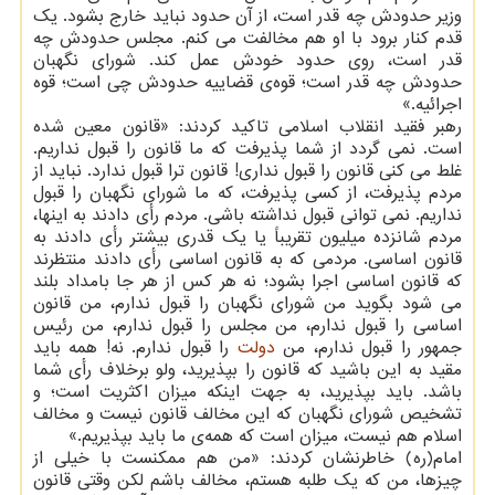
وزیر حدودش چه قدر است، از آن حدود نباید خارج بشود. یک
قدم کنار برود با او هم مخالفت می کنم. مجلس حدودش چه
قدر است، روی حدود خودش عمل کند. شورای نگهبان
حدودش چه قدر است؛ قوه‌ی قضاییه حدودش چی است؛ قوه
اجرائیه.»
رهبر فقید انقلاب اسلامی تاکید کردند: «قانون معین شده
است. نمی گردد از شما پذیرفت که ما قانون را قبول نداریم.
غلط می کنی قانون را قبول نداری! قانون ترا قبول ندارد. نباید از
مردم پذیرفت، از کسی پذیرفت، که ما شورای نگهبان را قبول
نداریم. نمی توانی قبول نداشته باشی. مردم رأی دادند به اینها،
مردم شانزده میلیون تقریباً یا یک قدری بیشتر رأی دادند به
قانون اساسی. مردمی که به قانون اساسی رأی دادند منتظرند
که قانون اساسی اجرا بشود؛ نه هر کس از هر جا بامداد بلند
می شود بگوید من شورای نگهبان را قبول ندارم، من قانون
اساسی را قبول ندارم، من مجلس را قبول ندارم، من رئیس
جمهور را قبول ندارم، من
دولت
را قبول ندارم. نه! همه باید
مقید به این باشید که قانون را بپذیرید، ولو برخلاف رأی شما
باشد. باید بپذیرید، به جهت اینکه میزان اکثریت است؛ و
تشخیص شورای نگهبان که این مخالف قانون نیست و مخالف
اسلام هم نیست، میزان است که همه‌ی ما باید بپذیریم.»
امام(ره) خاطرنشان کردند: «من هم ممکنست با خیلی از
چیزها، من که یک طلبه هستم، مخالف باشم لکن وقتی قانون