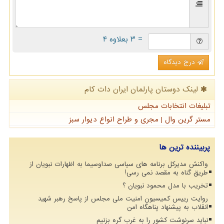
= ۳ بعلاوه ۴
درج دیدگاه
لینک دوستان پارلمان ایران دات كام
تبلیغات انتخابات مجلس
مستر گرین وال | مجری و طراح انواع دیوار سبز
پربیننده ترین ها
واکنش مدیرکل برنامه های سیاسی صداوسیما به اظهارات نبویان از
طریق گناه به مقصد نمی رسی!
تخریب با مدل محمود نبویان ؟
روایت رییس کمیسیون امنیت ملی مجلس از پاسخ رهبر شهید
انقلاب به پیشنهاد پناهگاه امن
نباید سرنوشت کشور را به غرب گره بزنیم