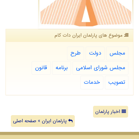
موضوع های پارلمان ایران دات كام
مجلس
دولت
طرح
مجلس شورای اسلامی
برنامه
قانون
تصویب
خدمات
اخبار پارلمان
پارلمان ایران » صفحه اصلی