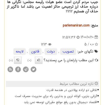
جیب مردم کردن است
عضو هیئت رئیسه مجلس: نگرانی ها
درباره حذف ارز ترجیحی حائز اهمیت می باشد اما ناگزیر از
حذف آن هستیم
21212
منبع:
parlemaniran.com
1400/10/20
12:57:36
1213
/ 5
0.0
تگهای خبر:
تصویب
,
دولت
,
قانون
,
لایحه
این مطلب پارلمان را می پسندید؟
(0)
(0)
تازه ترین مطالب مرتبط
تلاقی دو اراده پولادین در هندسه قدرت
گرانی بنزین، کوتاه ترین و بدترین راه برای مدیریت مصرف است
اقتصاد دیجیتال بدون رفع موانع مقرراتی توسعه نمی یابد