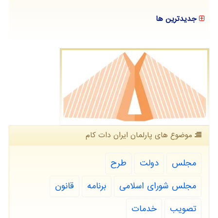
جدیدترین ها
موضوع های پارلمان ایران دات كام
مجلس
دولت
طرح
مجلس شورای اسلامی
برنامه
قانون
تصویب
خدمات