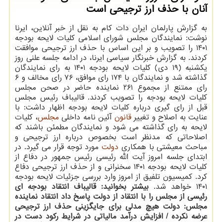
آنان با حذف ارز ترجیحی است
به گزارش پارلمان ایران دات کام به نقل از خبر آنلاین، ایرنا
نوشت: نمایندگان مجلس شورای اسلامی کلیات لایحه بودجه
۱۴۰۱ را تصویب و بر این اساس با حذف ارز ترجیحی موافقت
کردند. به گزارش خبرنگار سیاسی ایرنا، در ادامه جلسه علنی روز
یکشنبه (۱۹ دی) کلیات لایحه بودجه ۱۴۰۱ به رای نمایندگان
گذاشته شد و نمایندگان با ۱۷۴ رای موافق، ۷۶ رای مخالف و ۶
رای ممتنع از مجموع ۲۶۱ نماینده حاضر در صحن مجلس
کلیات لایحه بودجه را تصویب کردند. قالیباف رئیس مجلس
قبل از رای گیری درباره کلیات لایحه بودجه اظهار داشت: با
عنایت به اصلاح و تغییر
قانون
آئین نامه داخلی
مجلس
، کلیات
لایحه به رای گذاشته می شود و نمایندگان مطمئن باشند که
اصلاحاتی که مدنظر است بخصوص درباره ارز ترجیحی و
مباحث معیشتی با همکاری
دولت
مورد توجه قرار می گیرد. در
ابتدای جلسه امروز آیت الله رئیسی رئیس جمهور در دفاع از
کلیات لایحه بودجه ۱۴۰۱ سخنرانی و از حذف ارز ترجیحی دفاع
کرد. کمیسیون تلفیق از امروز وارد بررسی جزئیات لایحه بودجه
۱۴۰۱ خواهد شد.
بیشتر بخوانید:
قالیباف انتقاد بودجه ای
رئیسی از مجلس را با انتقاد از دولت پاسخ داد
انتقاد نماینده
مجلس: دولت هیچ مدلی برای جایگزینی حذف ارز ترجیحی
عرضه نکرده / افزایش درآمد مالیاتی در شرایط رکود دست در