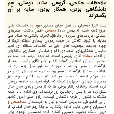
ملاحظات جناحی، گروهی، ستاد، دوستی، هم
دانشگاهی بودن، همکار بودن، سایه بر آن
بگستراند
سید البرز حسینی در نطق میان دستور خود در نشست علنی
امروز (سه شنبه 5 بهمن ماه)
مجلس
اظهار داشت: سفرهای
استانی، بازدیدهای سرزده از مناطق، تحرک بخشی به ستاد ملی
مقابله با کرونا، تلاش در جهت زدودن بیماری مهلکه کرونا از
چهره جامعه، موفقیت های اخیر در تعاملات منطقه ای نظیر
سازمان همکاریهای اقتصادی اکو و سازمان همکاری شانگهای
از اقدام
دولت
آقای رئیسی است. نماینده مردم خدابنده در
مجلس شورای اسلامی گفت: اقدام اخیر آقای رئیسی بعد از
بازگشت از سفر روسیه، حضور در مناطق سیل زده بود که
بلافاصله بعد از بازگشت از سفر روسیه در مناطق سیل زده و در
بین مردم لطمه دیده حاضر شد که این اقدام نمونه بارز
مدیریت جهادی امام(ره) است که بارقه امید در جامعه روشن
کرده است. برخلاف رفتار برخی ها که از محل ویلای شان حال
سیل زده ها را پس از چندین روز پرسیدند. وی ادامه داد: همه
مشکلات کشور از طرف دشمنان نیست، رنج اصلی امروز کشور
از بی انضباطی مدیریتی است و نیاز به خردمندان
متخصص
و
دلسوزان واقعی دارد. نباید بگذارید و بگذاریم قطار انقلاب از
درون سنگ بخورد. حسینی اشاره کرد: نخستین تهدید برای