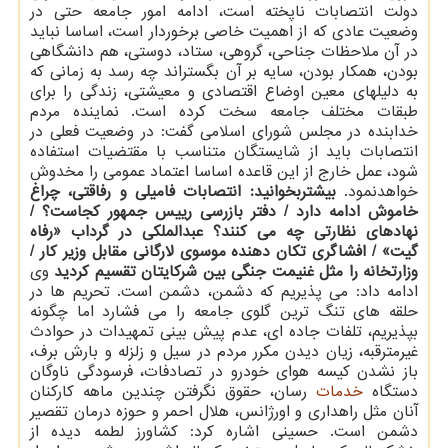
دولت انتصابات ناپخته است، ادامه امور جامعه حتی در
وضعیت عادی که از اهمیت خاصی برخوردار است، اساسا نباید
در آن ملاحظات جناحی، گروهی، ستاد، دوستی، هم دانشگاهی
بودن، همکار بودن، سایه بر آن بگستراند چه رسد به زمانی که
به دلیلهای معین اوضاع اقتصادی و معیشتی، زندگی را برای
طبقات مختلف جامعه سخت کرده است. نماینده مردم
خدابنده در مجلس شورای اسلامی گفت: در وضعیت فعلی در
انتصابات باید از شایستگان متناسب با مقتضیات استفاده
شود، عمل خارج از این قاعده اساسا اعتماد عمومی را مخدوش
خواهدنمود.
بیشتربخوانید:
انتصابات فامیلی و رفاقتی، چراغ
خاموش ادامه دارد / دفتر بازرسی رییس جمهور کجاست؟ /
نهادهای نظارتی چه می کنند؟
عبدالملکی در گرداب «رفاه
گیت» / افشاگری تکان دهنده موسوی لارگانی مقابل وزیر کار /
وزارتخانه را مثل غنیمت جنگی بین شرکایتان تقسیم کردید
وی
ادامه داد: می پذیریم که دشمن، دشمن است. تحریم ها در
حلقه های تنگ ترین گلوی جامعه را می فشارد اما چگونه
بپذیریم، تلفات جاده ای، عدم پیش بینی تمهیدات در حوادث
غیرمترقبه، زیان دیدن مکرر مردم در سیل و زلزله و بارش برف،
باز نشدن کیسه هوای خودرو در تصادفات، فرسودگی ناوگان
دستگاه
خدمات
رسان، حقوق نگرفتن چندین ماهه کارکنان
آنان مثل راهداری و اورژانس، هلال احمر و حوزه درمان تقصیر
دشمن است. حسینی اشاره کرد: کشاورز لطمه دیده از