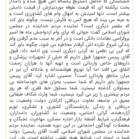
خشکسالی که حاصل دسترنج یکساله اش هیچ شده و دامدار
بخت برگشته ای که قیمت علوفه موردنیازش از قیمت دامش
بیشتر است، تنها امیدش به امهال وام های کشاورزی است و
به عینه می بیند که هیچ کس به فکرش نیست. چگونه باور کند
که مقصر دیگری است؟ نماینده مردم خدابنده در مجلس
شورای اسلامی گفت: جوانی که برای وام ازدواجش ماه ها اسیر
بروکراسی نظامات بانکی است و در آخر به سبب عدم گرفتن وام
زندگی شروع نکرده اش گرفتار مخاطره می شود، چگونه باور کند
که این بی نظمی به گردن دیگری است. وی ادامه داد: قبول
آقای رییس جمهور! قبول داریم که خیلی از تجهیزات پزشکی و
داروهای خاص وارداتی است و تهیه آنها با هزاران زحمت
اتفاق می افتد اما آیا توزیع هوشمندانه و عادلانه آن نیز در
میان مناطق وارداتی است؟ حسینی اشاره کرد: آقای رییس
جمهور! باور داریم که شما مسبب بحران های خودساخته بی
مسئولان گذشته نیستید. شما مسئول خط فقری که هر روز
مردم بیشتری را زیر می گیرد نیستید، شما وارث شکاف طبقاتی
عمیق در جامعه، تفاوت دریافتی کارکنان دولت، وضعیت بد
دریافتی و زندگی بازنشستگان کشوری و لشکری، تورم
آزاردهنده، گرانی اجناس، وضعیت بد کشاورزان، دامداران،
فرهنگیان، شرایط آشفته بازار اجاره مسکن، مهاجرت نخبگان و
معضلات گوناگون اجتماعی در این دوره هستید. نماینده مردم
خدابنده در مجلس شورای اسلامی گفت: آقای رئیسی! دولت
شما در ایجاد این شرایط هیچ نقشی نداشته است، ولی این