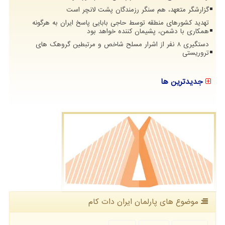
گزارشگر متعهد، هم سنگر رزمندگان پشت لانچر است
تهدید کشورهای منطقه توسط حاجی بابایی پاسخ ایران به هرگونه
همکاری با دشمن، پشیمان کننده خواهد بود
دستگیری 8 نفر از اشرار مسلح شاخص و مرتبطین گروهک های
تروریستی
جدیدترین ها
موضوع های پارلمان ایران دات كام