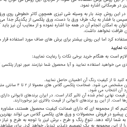
ر در هرمکانی اشاره نمود.
 در این روش چند بار به وسیله شی تیزی همچون کاتر خطوطی روی ورق
ید بین 1 تا 3 میلیمتر باشد. سپس با فشار به یک طرف ورق با دست، ورق پلکسی از یگدیگر جدا 
ان به امکان انجام آن در همه جا اشاره نموده و از معایب آن نیز باید 
دان ظرافت نخواهد داشت.
تفاده کرد اما این روش بیشتر برای برش های صاف مورد استفاده قرار می
 نمایید
ازم است به هنگام خرید برخی نکات را رعایت نمایید:
ی می خواهید استفاده نمایید و آیا محصول شما نیازمند عبور نوراز پلکسی 
کنید تا از کیفیت رنگ آن اطمینان حاصل نمایید.
قیمت پلکسی گلاس با توجه به ضخامت و ابعاد آن مشخص می شود. ضخامت پلک
رد آن انتخاب می شود.
 قیمت نهایی تمام شده آن تاثیر گذار است. در ایران برندهای تایوانی دارای
 است. از این رو برندهای تایوانی از قیمت بالاتری نیز برخوردارند.
کنیم که از مجموعه ای که دارای ضمانت کیفیت محصول هستند، مشاوره
ان پیشرو در فروش محصولات و ورق های پلکسی گلاس می تواند بهترین
به شما ارائه دهد. تنوع رنگ و طرح ، برش لیزر با توجه به طرح و نیاز ش
 از این مجموعه به یک تصمیم دلپذیر تبدیل خواهد کرد. برای مشاهده