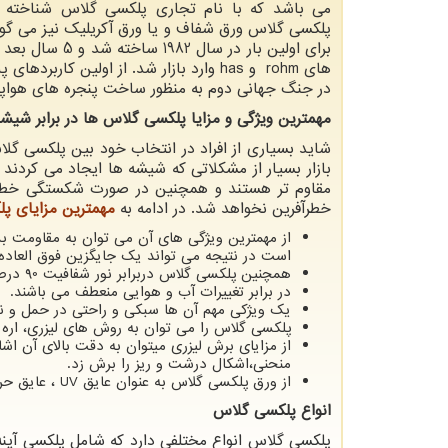
می باشد که با نام تجاری پلکسی گلاس شناخته 
پلکسی گلاس ورق شفاف و یا ورق آکریلیک نیز می گوی
برای اولین بار در سال 982
های
rohm
و
has
وارد بازار شد. از اولین کاربردهای
در جنگ جهانی دوم به منظور ساخت پنجره های هواپیما
مهمترین ویژگی و مزایا پلکسی گلاس ها در برابر شیشه
شاید بسیاری از افراد در انتخاب خود بین پلکسی گل
بازار بسیار از مشکلاتی که شیشه ها ایجاد می کردن
مقاوم تر هستند و همچنین در صورت شکستگی خطرات 
خطرآفرین نخواهد شد. در ادامه به
مهمترین مزایای پ
از مهمترین ویژگی های آن می توان به مقاومت بسی
است در نتیجه می تواند یک جایگزین فوق العاده 
همچنین پلکسی گلاس دربرابر نور شفافیت 90 درصدی دارد.
در برابر تغییرات آب و هوایی منعطف می باشند.
یک ویژکی مهم آن ها سبکی و راحتی در حمل و نق
پلکسی گلاس را می توان به روش های لیزری، ار
از مزایای برش لیزری میتوان به دقت بالای آن ا
منحنی،اشکال درشت و ریز را برش زد.
از ورق پلکسی گلاس به عنوان عایق
UV
، عایق حر
انواع پلکسی گلاس
پلکسی گلاس انواع مختلفی دارد که شامل پلکسی آی