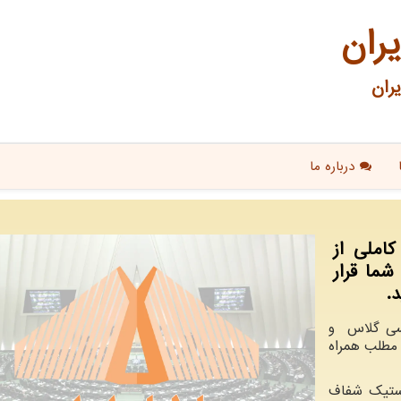
یران
ران
درباره ما
املی از
شما قرار
.
کسی گلاس و
ن مطلب همراه
استیک شفاف