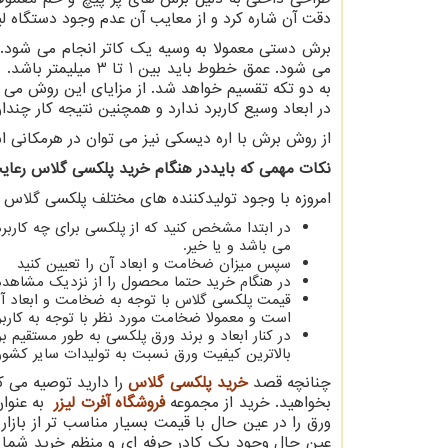
دقت آن شاره کرد و از معایب آن عدم وجود دستگاه لیز
برش دستی معمولا به وسیه یک کاتر انجام می شود.
می شود. عمق خطوط با
به دو تکه تقسیم خواهد شد. از مزایای این روش می تو
در ابعاد وسیع کاربرد ندارد و همچنین نتیجه کار چن
از روش برش با اره دیسکی نیز می توان در هرمکانی اس
نکات مهمی که بایددر هنگام خرید پلکسی گلاس رعایت
امروزه با وجود تولیدکننده های مختلف پلکسی گلاس ل
در ابتدا مشخص کنید که از پلکسی برای چه کاربرد
می باشد و یا خیر.
سپس میزان ضخامت و ابعاد آن را تعیین کنید
در هنگام خرید حتما محصول را از نزدیک مشاهده 
است و معمولا ضخامت مورد نظر با توجه به کارب
در کنار ابعاد و برند ورق پلکسی به طور مستقیم بر
بالاترین کیفیت ورق نسبت به تولیدات سایر کشورها
چنانچه قصد
خرید پلکسی گلاس
را دارید توصیه می 
بخواهید. خرید از مجموعه
فروشگاه آفرت لیزر
به عنو
ورق را در عین حال با قیمت بسیار مناسب تر از بازار 
عین حال وجود یک کادر حرفه ای و منظم خرید شما را