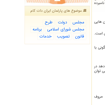
ی نامبرده
موضوع های پارلمان ایران دات كام
ن هایی
مجلس
دولت
طرح
مجلس شورای اسلامی
برنامه
ن است.
قانون
تصویب
خدمات
ونی با
 از خود عبور می دهد در
ی توان
د حروف