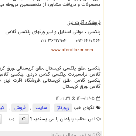
محصولات و دریافت مشاوره از متخصصین مربوطه می 
فروشگاه آفرت لیزر
پلکسی ، مولتی استایل و لیزر ورقهای پلکسی گلاس
021-36417904 --- 09126460564
www.aferatlazer.com
پلکسی
,
طلق پلکسی کریستال
,
طلق کریستالی
,
ورق کری
گلاس ترانسپرنت
,
پلکسی گلاس دودی
,
پلکسی گلاس
پلکسی گلاس
,
طلق کریستالی
,
فروشگاه آفرت لیزر
,
ف
گلاس
,
ورق کریستال
1400/12/05
14:02:31
تگهای خبر:
رپورتاژ
,
سایت
,
فروش
,
كی
این مطلب پارلمان را می پسندید؟
(0)
تازه ترین مطالب مرتبط