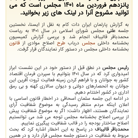
پانزدهم فروردین ماه 1401 مجلس است که می
توانید مشروح آنرا در لینک های زیر بخوانید.
به گزارش پارلمان ایران دات کام به نقل از ایسنا، نخستین
جلسه
علنی
مجلس شورای اسلامی در سال ۱۴۰۱ به ریاست
محمدباقر قالیباف انجام شد و بررسی گزارش کمیسیون
بخشنامه داخلی
مجلس
درباب
طرح
اصلاح موادی از
قانون
بخشنامه داخلی مجلس در دستور کار نمایندگان قرار گرفت.
رئیس مجلس
در نطق قبل از دستور خود در این نشست ابراز
امیدواری کرد که در سال ۱۴۰۱ بتوانیم با سپردن فرمان اقتصاد
کشور به جوانان و با فراهم کردن زمینه فعالیت ثروت آفرین این
جوانان به انحصارهای دولتی و دیوان سالاری کهنه و بی رمق
اداری در کشور اختتام دهیم.
در ادامه این جلسه سلمان اسحاقی در اخطار قانون اساسی با
اعلان اینکه مردم منتظر رسیدگی به موضوع شفافیت آرای
نمایندگان هستند، اظهار داشت: اگر به موضوع شفافیت پیش
از بررسی اصلاح بخشنامه مجلس توجه می شد می توانستیم
اصلاح ساختار بودجه را در قالب شفافیت پیگیری نماییم.
محمدباقر قالیباف
در پاسخ به این اخطار اشاره کرد که بحث
مربوط به شفافیت در دستور جلسه مجلس قرار دارد و در همین