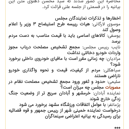
محاصره این کشور شدند که سید محسن دهنوی متن این
بیانیه را در قسمتی از جلسه علنی قرائت کرد.
اخطارها و تذکرات نمایندگان مجلس
موسوی لارگانی:
هیات رییسه طرح استیضاح ۳ وزیر را اعلام
وصول کند
یوسفی:
کالاهای اساسی باید با قیمت مناسب به دست مردم
برسد
نایب رییس مجلس:
مجمع تشخیص مصلحت درباب مجوز
واردات خودرو دخالتی نداشت
مرادیان:
چه زمانی مقرر است با مافیای خودروی داخلی برخورد
شود؟
سیاهکلی:
مردم از کیفیت، قیمت و نحوه واگذاری خودرو
ناراضی هستند
سلیمی:
حدود و ثغور ورود مجمع تشخیص مصلحت نظام در
مصوبات
مجلس چه میزان است؟
نماینده آبادان:
خرمشهر و آبادان سریع تر از وضعیت جنگ
زدگی خارج شوند
پژمانفر:
با عوامل اتفاقات ورزشگاه مشهد برخورد می شود
درخواست نماینده خمینی شهر از رییس جمهور و قوه قضائیه
برای رسیدگی به بیانیه اعتراضی سینماگران
***