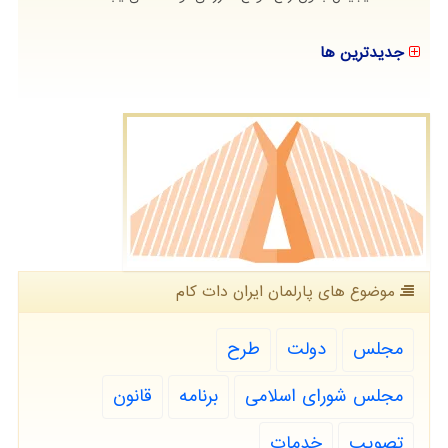
جدیدترین ها
موضوع های پارلمان ایران دات كام
مجلس
دولت
طرح
مجلس شورای اسلامی
برنامه
قانون
تصویب
خدمات