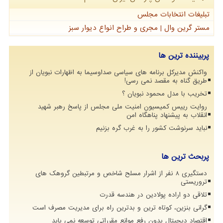
تبلیغات انتخابات مجلس
مستر گرین وال | مجری و طراح انواع دیوار سبز
پربیننده ترین ها
واکنش مدیرکل برنامه های سیاسی صداوسیما به اظهارات نبویان از
طریق گناه به مقصد نمی رسی!
تخریب با مدل محمود نبویان ؟
روایت رییس کمیسیون امنیت ملی مجلس از پاسخ رهبر شهید
انقلاب به پیشنهاد پناهگاه امن
نباید سرنوشت کشور را به غرب گره بزنیم
پربحث ترین ها
دستگیری 8 نفر از اشرار مسلح شاخص و مرتبطین گروهک های
تروریستی
تلاقی دو اراده پولادین در هندسه قدرت
گرانی بنزین، کوتاه ترین و بدترین راه برای مدیریت مصرف است
اقتصاد دیجیتال بدون رفع موانع مقرراتی توسعه نمی یابد