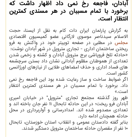
آبادان، فاجعه رخ نمی داد اظهار داشت که
برخورد با تمام مسببان در هر مسندی کمترین
انتظار است.
به گزارش پارلمان ایران دات کام به نقل از ایسنا، حجت
الاسلام سیدناصر موسوی لارگانی عضو کمیسیون اقتصادی
مجلس
در مطلبی در صفحه توییتر خود در واکنش به فرو
ریختن ساختمان اداری - تجاری متروپل در شهر آبادان نوشت:
«حادثه تلخ فروپاشی ⁧‫برج متروپل آبادان‬⁩ و کشته و زخمی شدن
تعدادی از هموطنان مظلوم آبادانی نشان داد بستن سرچشمه
های فساد اداری و حذف امضاهای طلایی از نیازهای اورژانسی
کشور است.
اگر ضوابط ساخت و ساز رعایت شده بود این فاجعه رخ نمی
داد. برخورد با تمام مسببان در هر مسندی کمترین انتظار
است.»
ظهر روز گذشته مجتمع تجاری "متروپل" در خیابان امیری
آبادان فرو ریخت؛ در این حادثه تابحال ۱۱ نفر جان باخته اند و
تعدادی مصدوم شده اند. امدادرسانی و آواربرداری در محل
حادثه همچنان ادامه دارد.
بنابر گفته دادستان عمومی و انقلاب استان خوزستان، تابحال
۱۰ نفر از مقصران حادثه ساختمان متروپل دستگیر شدند.