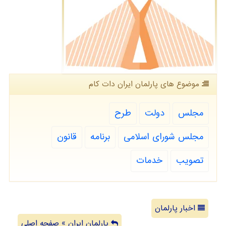
موضوع های پارلمان ایران دات كام
مجلس
دولت
طرح
مجلس شورای اسلامی
برنامه
قانون
تصویب
خدمات
اخبار پارلمان
پارلمان ایران » صفحه اصلی