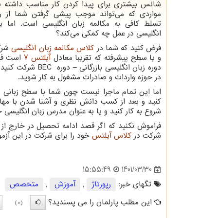
شانس بیشتری برای پیدا کردن کار مناسب داشته با
مواردی که می‌تواند موجب پیشی گرفتن شما از رق
تسلط کافی به مکالمه زبان انگلیسی است. اما یا
انگلیسی در عمل چه کمکی می‌کند؟
فرض کنید که شما در
کلاس مکالمه زبان انگلیسی
شرکت
و یا سطح پیشرفته که تقریبا معادل
آیلتس 7
است فرا
دوره زبان انگلیسی بازرگانی – دوره
BEC
شرکت کنید و 
در حوزه واردات و صادرات مشغول به کار شوید.
اما این تمام ماجرا نیست چون شما با سطح زبانی پی
کنید و بعد از کسب دانش نظری و آشنا شدن با مهار
شروع به کار کنید و یا به عنوان مدرس زبان انگلیسی 
فراموش نکنید که اگر قصد ادامه تحصیل در خارج از کش
شرکت در
کلاس آیلتس
خود را برای شرکت در این آزمون
1401/03/30
15:55:49
تگهای خبر:
رپورتاژ
,
آموزش
,
متخصص
این مطلب پارلمان را می پسندید؟
(0)