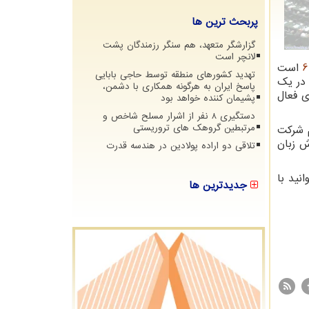
پربحث ترین ها
گزارشگر متعهد، هم سنگر رزمندگان پشت
لانچر است
است
تهدید کشورهای منطقه توسط حاجی بابایی
 در یک
پاسخ ایران به هرگونه همکاری با دشمن،
ی فعال
پشیمان کننده خواهد بود
دستگیری 8 نفر از اشرار مسلح شاخص و
مرتبطین گروهک های تروریستی
شرکت
ش زبان
تلاقی دو اراده پولادین در هندسه قدرت
نید با
جدیدترین ها