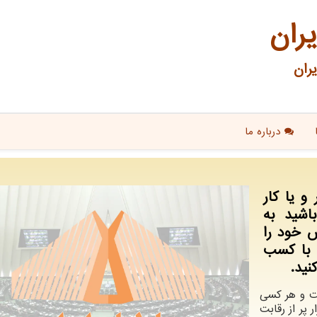
یران
ران
درباره ما
و یا کار
اشید به
س خود را
 با کسب
نید.
ست و هر کسی
 پر از رقابت