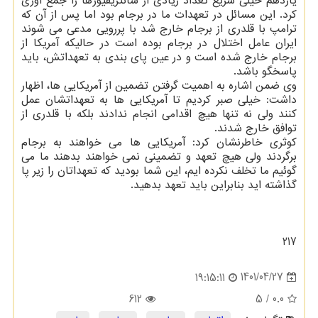
یازدهم خیلی سریع تعداد زیادی از سانتریفیوژها را جمع آوری
کرد. این مسائل در تعهدات ما در برجام بود اما پس از آن که
ترامپ با قلدری از برجام خارج شد با پررویی مدعی می شوند
ایران عامل اختلال در برجام بوده است در حالیکه آمریکا از
برجام خارج شده است و در عین پای بندی به تعهداتش، باید
پاسخگو باشد.
وی ضمن اشاره به اهمیت گرفتن تضمین از آمریکایی ها، اظهار
داشت: خیلی صبر کردیم تا آمریکایی ها به تعهداتشان عمل
کنند ولی نه تنها هیچ اقدامی انجام ندادند بلکه با قلدری از
توافق خارج شدند.
کوثری خاطرنشان کرد: آمریکایی ها می خواهند به برجام
برگردند ولی هیچ تعهد و تضمینی نمی خواهند بدهند ما می
گوئیم ما تخلف نکرده ایم، این شما بودید که تعهداتان را زیر پا
گذاشته اید بنابراین باید تعهد بدهید.
217
1401/04/27
19:15:11
612
/ 5
0.0