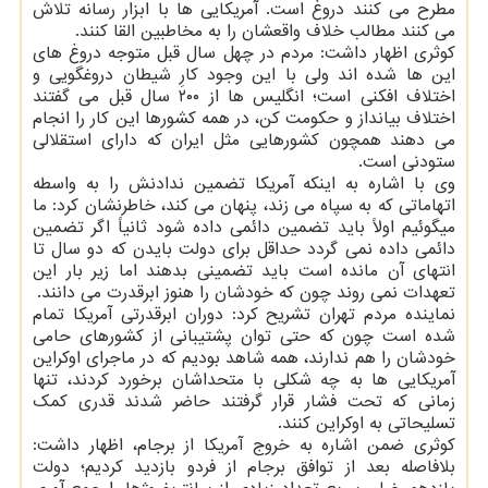
مطرح می کنند دروغ است. آمریکایی ها با ابزار رسانه تلاش
می کنند مطالب خلاف واقعشان را به مخاطبین القا کنند.
کوثری اظهار داشت: مردم در چهل سال قبل متوجه دروغ های
این ها شده اند ولی با این وجود کارِ شیطان دروغگویی و
اختلاف افکنی است؛ انگلیس ها از ۲۰۰ سال قبل می گفتند
اختلاف بیانداز و حکومت کن، در همه کشورها این کار را انجام
می دهند همچون کشورهایی مثل ایران که دارای استقلالی
ستودنی است.
وی با اشاره به اینکه آمریکا تضمین ندادنش را به واسطه
اتهاماتی که به سپاه می زند، پنهان می کند، خاطرنشان کرد: ما
میگوئیم اولاً باید تضمین دائمی داده شود ثانیاً اگر تضمین
دائمی داده نمی گردد حداقل برای دولت بایدن که دو سال تا
انتهای آن مانده است باید تضمینی بدهند اما زیر بار این
تعهدات نمی روند چون که خودشان را هنوز ابرقدرت می دانند.
نماینده مردم تهران تشریح کرد: دوران ابرقدرتی آمریکا تمام
شده است چون که حتی توان پشتیبانی از کشورهای حامی
خودشان را هم ندارند، همه شاهد بودیم که در ماجرای اوکراین
آمریکایی ها به چه شکلی با متحداشان برخورد کردند، تنها
زمانی که تحت فشار قرار گرفتند حاضر شدند قدری کمک
تسلیحاتی به اوکراین کنند.
کوثری ضمن اشاره به خروج آمریکا از برجام، اظهار داشت:
بلافاصله بعد از توافق برجام از فردو بازدید کردیم؛ دولت