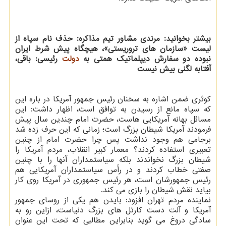
بیشتر بخوانید:
مرندی مشاور تیم مذاکره: حذف نام سپاه از
لیست «سازمان های تروریستی»، هیچگاه پیش شرط ایران
نبوده
دو سفارش دیپلماتیک همتی به
دولت
رئیسی: باقی،
آفتابه لگنی بیش نیست
کوثری ضمن اشاره به سخنان رئیس جمهور آمریکا در باره این
که سپاه مانع از رسیدن به توافق است، اظهار داشت: این
مسائل بهانه آمریکایی هاست، حضرت امام چندین سال پیش
فرمودند آمریکا شیطان بزرگ است؛ زمانی که این حرف زده شد
برجامی هم وجود نداشت پس چرا حضرت امام از چنین
تعبیری استفاده کردند؟ معمار کبیر انقلاب، مردم آمریکا را
شیطان بزرگ نخواندند بلکه سیاستمداران آنها را با چنین
صفتی خطاب کردند و در رأس سیاستمداران آمریکایی هم
رئیس جمهورشان است، هر رئیس جمهوری در آمریکا روی کار
بیاید نقش شیطان را بازی می کند.
نماینده مردم تهران افزود: بایدن هم یکی از روسای جمهور
آمریکا و آلت دست کارتل های بزرگ دنیاست، ازاین رو به
سادگی دروغ می گوید بنابراین مطالبی که تحت این عنوان