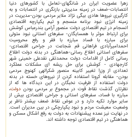
زهرا عضویت ایران در شانگهای-تعامل با کشورهای دنیا
انتصابات-ضعف در زمینه مدیریتی بازنگری در انتصابات و به
کارگیری نیروها هادی بیگی نژاد ملایر مردمی بودن-مدیریت در
زمینه انرژی نبود برنامه منسجم و تیم یکپارچه اقتصادی
انسجام در تیم اقتصادی دولت منصور آرامی بندرعباس کوشش
برای ارتباط موثر با همسایگان- سفرهای استانی نبود متولی
برای مبارزه با فساد مبارزه با فقر و رفع محرومیت
احمدامیرآبادی فراهانی قم شجاعت در جراحی اقتصادی-
سفرهای استانی اطلاع رسانی-هماهنگی در بدنه دولت اطلاع
رسانی کامل از اقدامات دولت محمدتقی نقدعلی خمینی شهر
کارجهادی - کوشش برای حل ریشه ای مشکلات عملکرد
تعدادی از وزرا تغییر کابینه منصور شکرالهی کهنوج مردمی
بودن- مقابله کرونا استفاده کردن از نیروهای خسته در بدنه
دولت استفاده از ظرفیت نخبگان در این دیدگاه ها که از
نظرتان گذشت نقاط قوت در مجموع بر مردمی بودن
دولت
،
مبارزه با فساد، سفرهای استانی و جراحی اقتصادی بیش از
سایر موارد تکیه دارد و در عوض نقاط ضعف بیشتر ناظر بر
وضعیت معیشت مردم و نبود یکپارچکی در بین مدیران است.
در نهایت نیز عمده پیشنهادات به دولت به رفع اشکال مسکن و
هماهنگی در تیم اقتصادی توجه داشته اند.