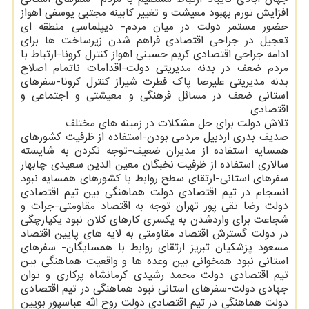
افزایش تورم بهبود معیشت و تغییر کابینه مجتبی یوسفی اهواز
حضور مستمر دولت در میان مردم- دیپلماسی منطقه ای
تعجیل در جراحی اقتصادی فراهم شدن زیرساخت ها برای
ادامه جراحی اقتصادی کریم حسینی اهواز کنترل کرونا-ارتباط با
مردم ضعف در بدنه مدیریتی دولت-اقدامات ناتمام اصلاح
بدنه مدیریتی علیرضا پاک فطرت شیراز کنترل کرونا-سفرهای
استانی ضعف در مسائل فرهنگی و معیشتی و اجتماعی و
اقتصادی
تلاش دولت برای حل مشکلات در زمینه های مختلف
صدیف بدری اردبیل مردمی بودن-استفاده از ظرفیت کشورهای
همسایه استفاده از مدیران ضعیف-توجه نکردن به شایسته
سالاری استفاده از ظرفیت نخبگان معین الدین سعیدی چابهار
سفرهای استانی-ارتقای سطح روابط با کشورهای همسایه نبود
انسجام در تیم اقتصادی دولت هماهنگی بین تیم اقتصادی
دولت رضا تقی پور تهران توجه به اقتصاد مقاومتی-جرات و
شجاعت برای واردشدن به یکسری کارهای کلان نبود یکپارچگی
در دولت گسترش اقتصاد مقاومتی به لایه های پایین اقتصاد
مسعود پزشکیان تبریز ارتقای روابط با همسایگان- سفرهای
استانی نبود همخوانی بین وعده ها و واقعیت هماهنگی بین
تیم اقتصادی دولت محمد رشیدی کرمانشاه پرکاری و توان
جهادی دولت-سفرهای استانی نبود هماهنگی در تیم اقتصادی
دولت هماهنگی در تیم اقتصادی دولت روح الله عباسپور بویین