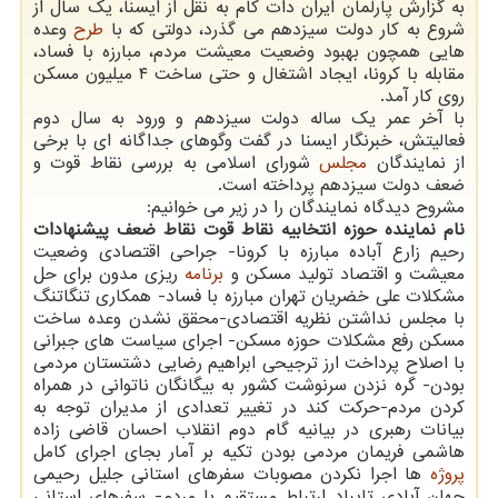
به گزارش پارلمان ایران دات کام به نقل از ایسنا، یک سال از
شروع به کار دولت سیزدهم می گذرد، دولتی که با
طرح
وعده
هایی همچون بهبود وضعیت معیشت مردم، مبارزه با فساد،
مقابله با کرونا، ایجاد اشتغال و حتی ساخت ۴ میلیون مسکن
روی کار آمد.
با آخر عمر یک ساله دولت سیزدهم و ورود به سال دوم
فعالیتش، خبرنگار ایسنا در گفت وگوهای جداگانه ای با برخی
از نمایندگان
مجلس
شورای اسلامی به بررسی نقاط قوت و
ضعف دولت سیزدهم پرداخته است.
مشروح دیدگاه نمایندگان را در زیر می خوانیم:
نام نماینده
حوزه انتخابیه
نقاط قوت
نقاط ضعف
پیشنهادات
رحیم زارع آباده مبارزه با کرونا- جراحی اقتصادی وضعیت
معیشت و اقتصاد تولید مسکن و
برنامه
ریزی مدون برای حل
مشکلات علی خضریان تهران مبارزه با فساد- همکاری تنگاتنگ
با مجلس نداشتن نظریه اقتصادی-محقق نشدن وعده ساخت
مسکن رفع مشکلات حوزه مسکن- اجرای سیاست های جبرانی
با اصلاح پرداخت ارز ترجیحی ابراهیم رضایی دشتستان مردمی
بودن- گره نزدن سرنوشت کشور به بیگانگان ناتوانی در همراه
کردن مردم-حرکت کند در تغییر تعدادی از مدیران توجه به
بیانات رهبری در بیانیه گام دوم انقلاب احسان قاضی زاده
هاشمی فریمان مردمی بودن تکیه بر آمار بجای اجرای کامل
پروژه
ها اجرا نکردن مصوبات سفرهای استانی جلیل رحیمی
جهان آبادی تایباد ارتباط مستقیم با مردم- سفرهای استانی