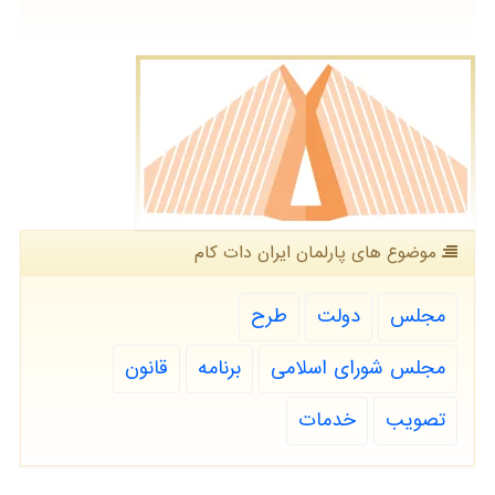
موضوع های پارلمان ایران دات كام
مجلس
دولت
طرح
مجلس شورای اسلامی
برنامه
قانون
تصویب
خدمات