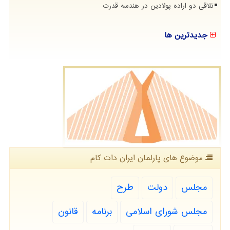
تلاقی دو اراده پولادین در هندسه قدرت
جدیدترین ها
موضوع های پارلمان ایران دات كام
مجلس
دولت
طرح
مجلس شورای اسلامی
برنامه
قانون