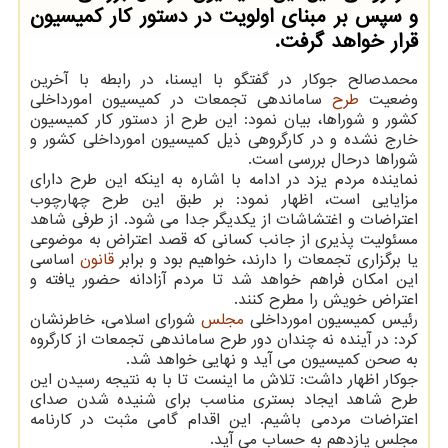
و سپس بر مبنای اولویت در دستور کار کمیسیون
قرار خواهد گرفت.
محمدصالح جوکار در گفتگو با ایسنا، در رابطه با آخرین
وضعیت
طرح
ساماندهی تجمعات در کمیسیون امورداخلی
کشور و شوراها، بیان نمود: این طرح از دستور کار کمیسیون
خارج نشده و در کارگروهی ذیل کمیسیون امورداخلی کشور و
شوراها درحال بررسی است.
نماینده مردم یزد در ادامه با اشاره به اینکه این طرح دارای
مزایایی است، اظهار نمود: بر طبق این طرح چهارچوب
اعتراضات و اغتشاشات از یکدیگر جدا می شود. از طرفی شاهد
مسئولیت پذیری از جانب کسانی که قصد اعتراض به موضوعی
یا برگزاری تجمعات را دارند، خواهیم بود و برابر
قانون
اساسی
این امکان فراهم خواهد شد تا مردم آزادانه حضور یافته و
اعتراض خویش را مطرح کنند.
رئیس کمیسیون امورداخلی
مجلس
شورای اسلامی، خاطرنشان
کرد: در آینده نه چندان دور طرح ساماندهی تجمعات از کارگروه
به صحن کمیسیون می آید و نهایی خواهد شد.
جوکار اظهار داشت: تلاش ما اینست تا با به نتیجه رسیدن این
طرح شاهد ایجاد بستری مناسب برای شنیده شدن صدای
اعتراضات مردمی باشیم. این اقدام گامی مثبت در کارنامه
مجلس یازدهم به حساب می آید.