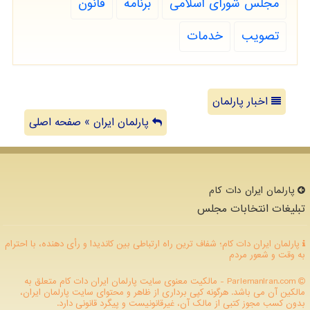
مجلس شورای اسلامی
برنامه
قانون
تصویب
خدمات
اخبار پارلمان
پارلمان ایران » صفحه اصلی
پارلمان ایران دات كام
تبلیغات انتخابات مجلس
پارلمان ایران دات کام؛ شفاف ترین راه ارتباطی بین کاندیدا و رأی دهنده، با احترام
به وقت و شعور مردم
ParlemanIran.com - مالکیت معنوی سایت پارلمان ایران دات كام متعلق به
مالکین آن می باشد. هرگونه کپی برداری از ظاهر و محتوای سایت پارلمان ایران،
بدون کسب مجوز کتبی از مالک آن، غیرقانونیست و پیگرد قانونی دارد.