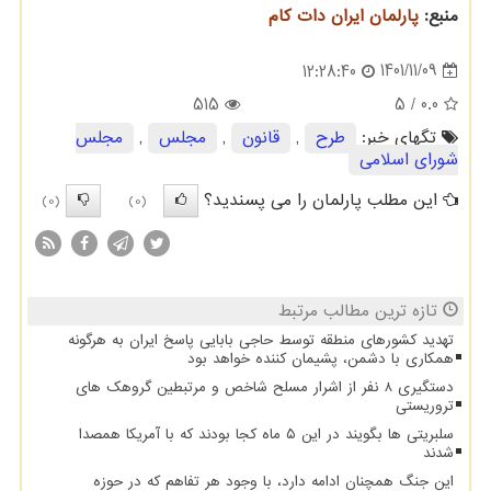
منبع:
پارلمان ایران دات كام
1401/11/09
12:28:40
515
/ 5
0.0
تگهای خبر:
طرح
,
قانون
,
مجلس
,
مجلس
شورای اسلامی
این مطلب پارلمان را می پسندید؟
(0)
(0)
تازه ترین مطالب مرتبط
تهدید کشورهای منطقه توسط حاجی بابایی پاسخ ایران به هرگونه
همکاری با دشمن، پشیمان کننده خواهد بود
دستگیری 8 نفر از اشرار مسلح شاخص و مرتبطین گروهک های
تروریستی
سلبریتی ها بگویند در این ۵ ماه کجا بودند که با آمریکا همصدا
شدند
این جنگ همچنان ادامه دارد، با وجود هر تفاهم که در حوزه