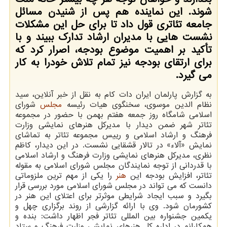
شوند. این نماینده هم پس از شنیدن مسائل
جامعه تئاتری قول داد تا برای حل این مشکلات
نشست هایی با مدیران ارشاد تدارک ببیند و با
تأکید بر اهمیت موضوع بودجه، اصرار کرد که
برای ارتقای بودجه نیز تمام تلاش خودرا به کار
می گیرد.
به گزارش پارلمان ایران دات کام به نقل از خبر آنلاین، سید
نظام الدین موسوی، سخنگوی هیات رئیسه
مجلس
شورای
اسلامی شامگاه روز جمعه هفتم بهمن با حضور در مجموعه
تئاتر شهر ضمن دیدار با مدیرکل هنرهای نمایشی وزارت
فرهنگ و ارشاد اسلامی و رییس مجموعه تئاتر به تماشای
نمایش «آلاء» در تالار قشقایی نشست. در این دیدار، کاظم
نظری، مدیرکل هنرهای نمایشی وزارت فرهنگ و ارشاد اسلامی
با قدردانی از توجه نمایندگان مجلس شورای اسلامی به مقوله
تئاتر، افزایش بودجه این
هنر
را یکی از مهم ترین ملزوماتی
دانست که می تواند در مجلس شورای اسلامی مورد بررسی قرار
بگیرد و سبب ایجاد شرایطی موثرتر برای اعتلای این هنر در
کشورمان شود. وی با ارائه گزارشی از روند برگزاری چهل و
یکمین جشنواره بین المللی تئاتر فجر اظهار داشت: بنده و
همکارانم در اداره کل هنرهای نمایشی وزارت فرهنگ و ستاد