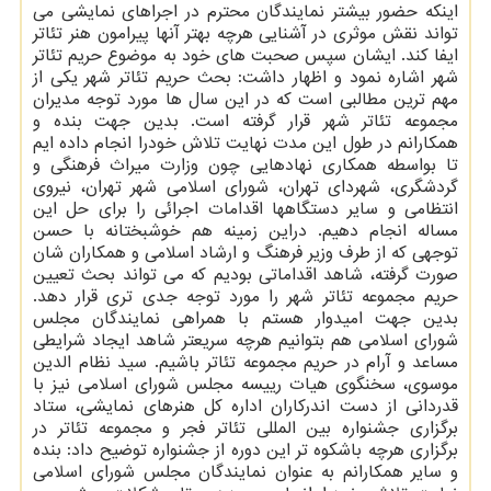
اینکه حضور بیشتر نمایندگان محترم در اجراهای نمایشی می
تواند نقش موثری در آشنایی هرچه بهتر آنها پیرامون هنر تئاتر
ایفا کند. ایشان سپس صحبت های خود به موضوع حریم تئاتر
شهر اشاره نمود و اظهار داشت: بحث حریم تئاتر شهر یکی از
مهم ترین مطالبی است که در این سال ها مورد توجه مدیران
مجموعه تئاتر شهر قرار گرفته است. بدین جهت بنده و
همکارانم در طول این مدت نهایت تلاش خودرا انجام داده ایم
تا بواسطه همکاری نهادهایی چون وزارت میراث فرهنگی و
گردشگری، شهردای تهران، شورای اسلامی شهر تهران، نیروی
انتظامی و سایر دستگاهها اقدامات اجرائی را برای حل این
مساله انجام دهیم. دراین زمینه هم خوشبختانه با حسن
توجهی که از طرف وزیر فرهنگ و ارشاد اسلامی و همکاران شان
صورت گرفته، شاهد اقداماتی بودیم که می تواند بحث تعیین
حریم مجموعه تئاتر شهر را مورد توجه جدی تری قرار دهد.
بدین جهت امیدوار هستم با همراهی نمایندگان مجلس
شورای اسلامی هم بتوانیم هرچه سریعتر شاهد ایجاد شرایطی
مساعد و آرام در حریم مجموعه تئاتر باشیم. سید نظام الدین
موسوی، سخنگوی هیات رییسه مجلس شورای اسلامی نیز با
قدردانی از دست اندرکاران اداره کل هنرهای نمایشی، ستاد
برگزاری جشنواره بین المللی تئاتر فجر و مجموعه تئاتر در
برگزاری هرچه باشکوه تر این دوره از جشنواره توضیح داد: بنده
و سایر همکارانم به عنوان نمایندگان مجلس شورای اسلامی