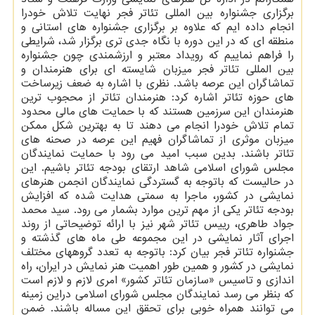
برگزاری جشنواره بین المللی تئاتر فجر نهایت تلاش خودرا
انجام داده ایم که علاوه بر برگزاری جشنواره های استانی و
منطقه ای که در این دوره با نگاه جدی تری برگزار شد، شرایطی
را فراهم نماییم که رویداد معتبر و ارزشمندی چون جشنواره
بین المللی تئاتر فجر میزبان شایسته ای برای هنرمندان و
تماشاگران این عرصه باشد. نظری با اشاره به ضعف زیرساخت
های حوزه تئاتر اشاره کرد: هنرمندان تئاتر از محجوب ترین
هنرمندان این سرزمین هستند که با حمایت های مالی محدود
تمام تلاش خودرا انجام می دهند تا به بهترین شکل ممکن
میزبان موثری از تماشاگران فهیم این عرصه در صحنه های
تئاتر باشند. بدین سبب امید می رود با حمایت نمایندگان
مجلس شورای اسلامی شاهد ارتقای بودجه تئاتر باشیم. این
در حالیست که باتوجه به گستردگی نمایندگان انجمن هنرهای
نمایشی در کشور، ماجرا به سمتی هدایت شده که افزایش
بودجه تئاتر یکی از مهم ترین موارد بشمار می رود. سید محمد
جواد طاهری، رییس تئاتر شهر نیز با ارائه توضیحاتی از روند
اجرای آثار نمایشی در این مجموعه طی ماه های گذشته و
جشنواره تئاتر فجر بیان کرد: باتوجه به تعدد گروههای مختلف
نمایشی در کشور و همین طور اهمیت هنر نمایش در ایران، راه
اندازی و تاسیس «سازمان تئاتر کشور» امری لازم و لازم است
که بنظر می رسد نمایندگان مجلس شورای اسلامی دراین زمینه
می توانند همراه خوبی برای تحقق این مساله باشند. ضمن