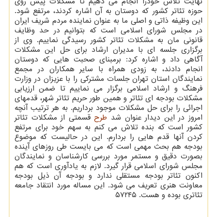
نهایت تلاش خودرا انجام می دهیم تا مشکلات پیش روی
حوزه تئاتر کشور که دوستان به آن اشاره کردند، مرتفع شود.
این وظیفه ذاتی و اصلی ما به عنوان نماینده مردم شریف ایران
در مجلس شورای اسلامی است که بتوانیم در حد وظایف
قانونی مان به مشکلات تئاتر کشور رسیدگی نماییم. وی از
برگزاری جلسه ای با مدیران ارشاد برای حل این مشکلات
آگاهی داد و اشاره کرد: برمبنای صحبت هایی که دوستان
انجام دادند، به زودی همراه با سایر همکاران در مجمع
نمایندگان استان تهران جلسات مشترکی را با عزیزان در وزارت
فرهنگ و ارشاد اسلامی برگزار می نماییم تا ضمن ارزیابی
مشکلات بودجه ای تئاتر و همین طور حریم تئاتر شهر، قدمهای
اجرائی را برای حل مشکلات موجود برداریم. به هر ترتیب آنچه
امروز در این دیدار عنوان شد
طرح
قسمتی از مشکلات تئاتر
کشور است که بنده تلاش می کنم به سهم خود برای مرتفع
کردن آنها قدم هایی را بردارم. این در حالیست که موضوع
بودجه هم بحث مهمی است که می بایست طی روزهای آینده
بصورت دقیق و مستمر مورد بررسی کارشناسان و نمایندگان
مجلس شورای اسلامی قرار گیرد. لازم به یادآوری است که هم
اکنون تئاتر بودجه مستقلی ندارد و بودجه آن ذیل بودجه
معاونت هنری تعریف می شود. این مساله مورد انتقاد جامعه
تئاتری بوده و هست. ۵۷۲۴۵