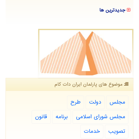
جدیدترین ها
موضوع های پارلمان ایران دات كام
مجلس
دولت
طرح
مجلس شورای اسلامی
برنامه
قانون
تصویب
خدمات