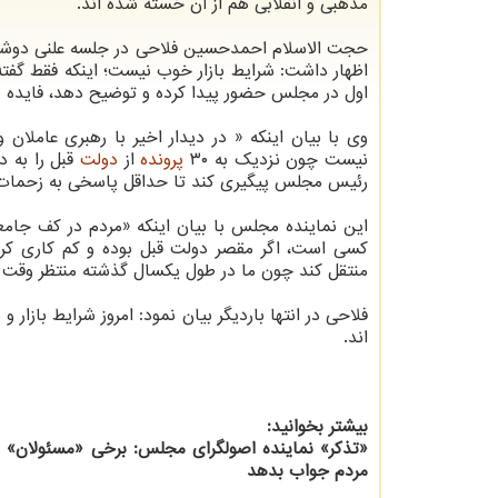
مذهبی و انقلابی هم از آن خسته شده اند.
حجت الاسلام احمدحسین فلاحی در جلسه علنی دوشنب
اظهار داشت: شرایط بازار خوب نیست؛ اینکه فقط گفت
اول در مجلس حضور پیدا کرده و توضیح دهد، فایده ند
وی با بیان اینکه « در دیدار اخیر با رهبری عامل
نیست چون نزدیک به ۳۰
پرونده
از
دولت
قبل را به د
رئیس مجلس پیگیری کند تا حداقل پاسخی به زحمات 
این نماینده مجلس با بیان اینکه «مردم در کف جامع
کسی است، اگر مقصر دولت قبل بوده و کم کاری کر
منتقل کند چون ما در طول یکسال گذشته منتظر وقت 
فلاحی در انتها باردیگر بیان نمود: امروز شرایط با
اند.
بیشتر بخوانید:
«تذکر» نماینده اصولگرای مجلس: برخی «مسئولان» 
مردم جواب بدهد