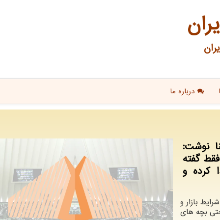
یران
ران
درباره ما
نا نوشت:
فقط گفته
 کرده و
رایط بازار و
حتی بچه های