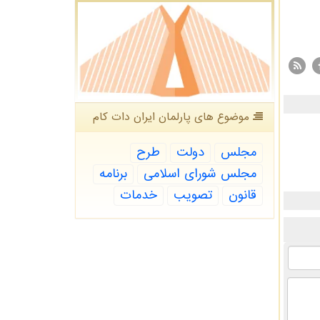
موضوع های پارلمان ایران دات كام
مجلس
دولت
طرح
مجلس شورای اسلامی
برنامه
قانون
تصویب
خدمات