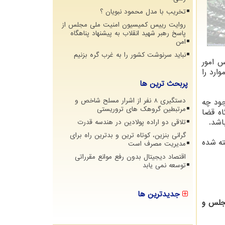
تخریب با مدل محمود نبویان ؟
روایت رییس کمیسیون امنیت ملی مجلس از
پاسخ رهبر شهید انقلاب به پیشنهاد پناهگاه
امن
نباید سرنوشت کشور را به غرب گره بزنیم
س امور
ارد را
پربحث ترین ها
دستگیری 8 نفر از اشرار مسلح شاخص و
جود چه
مرتبطین گروهک های تروریستی
اه قضا
اشد.
تلاقی دو اراده پولادین در هندسه قدرت
گرانی بنزین، کوتاه ترین و بدترین راه برای
ته شده
مدیریت مصرف است
اقتصاد دیجیتال بدون رفع موانع مقرراتی
توسعه نمی یابد
جدیدترین ها
مجلس و