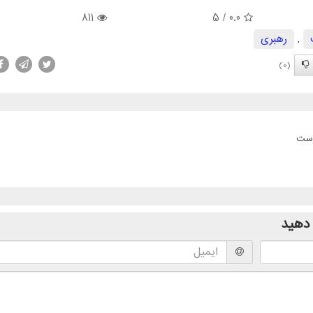
811
/ 5
0.0
,
رهبری
(0)
است
دهید