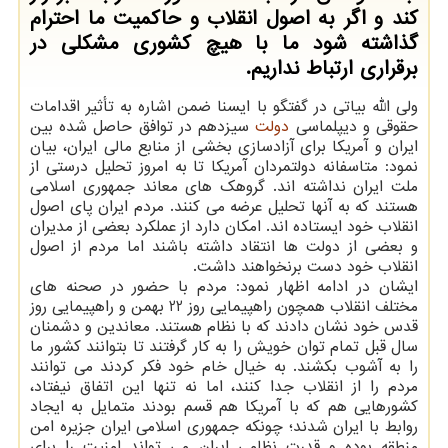
کند و اگر به اصول انقلاب و حاکمیت ما احترام
گذاشته شود ما با هیچ کشوری مشکلی در
برقراری ارتباط نداریم.
ولی الله بیاتی در گفتگو با ایسنا ضمن اشاره به تأثیر اقدامات
حقوقی و دیپلماسی
دولت
سیزدهم در توافق حاصل شده بین
ایران و آمریکا برای آزادسازی بخشی از منابع مالی ایران، بیان
نمود: متاسفانه دولتمردان آمریکا تا به امروز تحلیل درستی از
ملت ایران نداشته اند. گروهک های معاند جمهوری اسلامی
هستند که به آنها تحلیل عرضه می کنند. مردم ایران پای اصول
انقلاب خود ایستاده اند. امکان دارد از عملکرد بعضی از مدیران
و بعضی از دولت ها انتقاد داشته باشند اما مردم از اصول
انقلاب خود دست برنخواهند داشت.
ایشان در ادامه اظهار نمود: مردم با حضور در صحنه های
مختلف انقلاب همچون راهپیمایی روز 22 بهمن و راهپیمایی روز
قدس خود نشان دادند که با نظام هستند. معاندین و دشمنان
سال قبل تمام توان خویش را به کار گرفتند تا بتوانند کشور ما
را به آشوب بکشند. به خیال خام خود فکر کردند می توانند
مردم را از انقلاب جدا کنند، اما نه تنها این اتفاق نیفتاد،
کشورهایی هم که با آمریکا هم قسم بودند متمایل به ایجاد
روابط با ایران شدند؛ چونکه جمهوری اسلامی ایران جزیره امن
منطقه بوده و قدرت نظامی ایران می تواند امنیت را برای