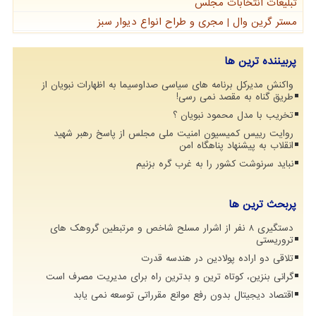
تبلیغات انتخابات مجلس
مستر گرین وال | مجری و طراح انواع دیوار سبز
پربیننده ترین ها
واکنش مدیرکل برنامه های سیاسی صداوسیما به اظهارات نبویان از
طریق گناه به مقصد نمی رسی!
تخریب با مدل محمود نبویان ؟
روایت رییس کمیسیون امنیت ملی مجلس از پاسخ رهبر شهید
انقلاب به پیشنهاد پناهگاه امن
نباید سرنوشت کشور را به غرب گره بزنیم
پربحث ترین ها
دستگیری 8 نفر از اشرار مسلح شاخص و مرتبطین گروهک های
تروریستی
تلاقی دو اراده پولادین در هندسه قدرت
گرانی بنزین، کوتاه ترین و بدترین راه برای مدیریت مصرف است
اقتصاد دیجیتال بدون رفع موانع مقرراتی توسعه نمی یابد