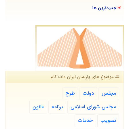
جدیدترین ها
موضوع های پارلمان ایران دات كام
مجلس
دولت
طرح
مجلس شورای اسلامی
برنامه
قانون
تصویب
خدمات