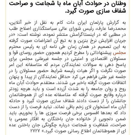
وطنان در حوادث آبان ماه با شجاعت و صراحت
شفاف سازی صورت گیرد.
به گزارش پارلمان ایران دات كام به نقل از خبر آنلاین،
محمدرضا عارف، رئیس شورای عالی سیاستگذاری اصلاح طلب
در مطلبی كه در اینستاگرامش منتشر نموده، نوشته است: «در
جریان افزایش نرخ بنزین و به تبع آن اعتراضات صورت گرفته
به این تصمیم در همان زمان طی نامه ای به رئیس محترم
مجلس
پیشنهاداتی را مطرح كردیم همچون حضور روسای قوا و
مسئولان اقتصادی و امنیتی در جلسه غیرعلنی مجلس برای
پاسخ دهی به سوالات نمایندگان مردم كه متاسفانه این امر
صورت نگرفت و اگر هیات رئیسه شرایط حضور مسئولان را در
جلسه غیر علنی فراهم می كرد حداقل نمایندگان از پیدا و پنهان
اتفاقات صورت گرفته باخبر می شدند. معتقدم حوادث آبان ماه
روح و روان جامعه را به شدت آزرده است و باید هرچه زودتر
درباره وقایع صورت گرفته كه متاسفانه عده ای از هموطنانمان
جانشان را از دست دادند شفاف سازی صورت گیرد و حادثه
آبان ماه استخوان لای زخم باقی نماند. نباید فرصت را از دست
داد كه بعدها افسوس برخی فرصت سوزی ها را بخوریم. باید
ضمن دلجویی از خانواده جان باختگان به افكار عمومی با
صراحت، شفافیت و شجاعت درباره چگونگی جان باختن عده
ای از هموطنانمان اطلاع رسانی صورت گیرد.» 2727