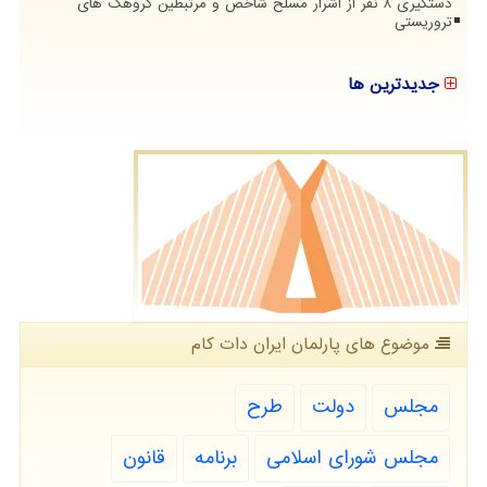
دستگیری 8 نفر از اشرار مسلح شاخص و مرتبطین گروهک های
تروریستی
جدیدترین ها
موضوع های پارلمان ایران دات كام
مجلس
دولت
طرح
مجلس شورای اسلامی
برنامه
قانون