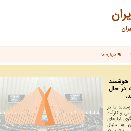
یران
ران
درباره ما
 هوشمند
ت در حال
د.
مندند تا در
تی و کارآمد
گوی نیازهای
ان به دنبال
ی باشند که