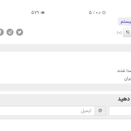
579
/ 5
0.0
ستم
(0)
ران
دهید