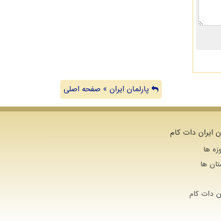
پارلمان ایران » صفحه اصلی
ن ایران دات کام
زه ها
تان ها
ن دات كام