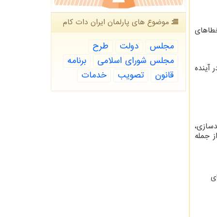
موضوع های پارلمان ایران دات كام
خطاهای
مجلس
دولت
طرح
مجلس شورای اسلامی
برنامه
 آینده
قانون
تصویب
خدمات
دسازی،
ز جمله
ای