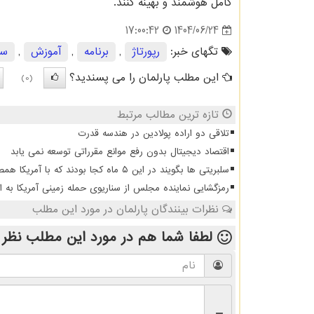
کامل هوشمند و بهینه کنند.
1404/06/24
17:00:42
تگهای خبر:
رپورتاژ
,
برنامه
,
آموزش
,
سی
این مطلب پارلمان را می پسندید؟
(0)
تازه ترین مطالب مرتبط
تلاقی دو اراده پولادین در هندسه قدرت
اقتصاد دیجیتال بدون رفع موانع مقرراتی توسعه نمی یابد
سلبریتی ها بگویند در این ۵ ماه کجا بودند که با آمریکا همصدا شدند
رمزگشایی نماینده مجلس از سناریوی حمله زمینی آمریکا به ای
نظرات بینندگان پارلمان در مورد این مطلب
لطفا شما هم
در مورد این مطلب
نظر 