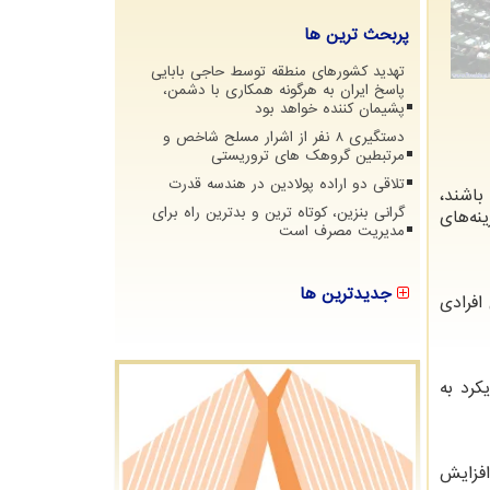
پربحث ترین ها
تهدید کشورهای منطقه توسط حاجی بابایی
پاسخ ایران به هرگونه همکاری با دشمن،
پشیمان کننده خواهد بود
دستگیری 8 نفر از اشرار مسلح شاخص و
مرتبطین گروهک های تروریستی
تلاقی دو اراده پولادین در هندسه قدرت
باشند،
گرانی بنزین، کوتاه ترین و بدترین راه برای
ینه‌های
مدیریت مصرف است
جدیدترین ها
افرادی
کرد به
 افزایش