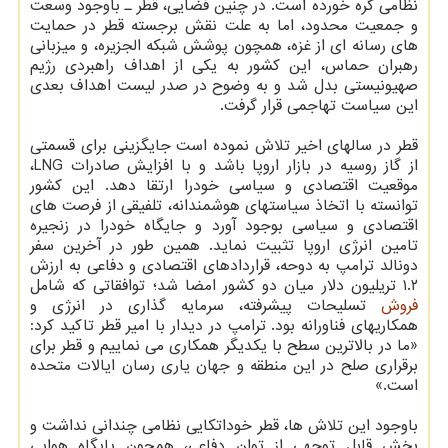
نظامی گره خورده است. در چنین فضایی، قطر ـ باوجود وسعت
و جمعیت محدود، اما به علت نقش برجسته قطر در حمایت
های رسانه ای از غزه، همچون پوشش شبکه الجزیره، و میزبانی
رهبران حماس، این کشور به یکی از اهداف راهبردی رژیم
صهیونیستی بدل شد و به وضوح در صدر لیست اهداف بعدی
این سیاست تهاجمی قرار گرفت.
قطر در سالهای اخیر تلاش نموده است جایگزینی برای قسمتی
از گاز روسیه در بازار اروپا باشد و با افزایش صادرات LNG،
موقعیت اقتصادی و سیاسی خودرا ارتقا دهد. این کشور
توانسته با اتخاذ سیاستهای هوشمندانه، تلفیقی از فرصت های
اقتصادی و سیاسی بوجود آورد و جایگاه خودرا در زنجیره
تامین انرژی اروپا تثبیت نماید. همین طور در آخرین سفر
دونالد ترامپ به دوحه، قراردادهای اقتصادی و دفاعی به ارزش
۱.۲ تریلیون دلار میان دو کشور امضا شد؛ توافقاتی که شامل
فروش
تسلیحات پیشرفته، سرمایه گذاری در انرژی و
همکاریهای فناورانه بود. ترامپ در دیدار با امیر قطر تاکید کرد:
«ما در بالاترین سطح با یکدیگر همکاری می نماییم و قطر برای
برقراری صلح در این منطقه و جهان یاری رسان ایالات متحده
است.»
باوجود این تلاش ها، قطر خوداتکایی نظامی چندانی نداشت و
بخش قابل توجهی از توان دفاعی، همچون پایگاه هوایی