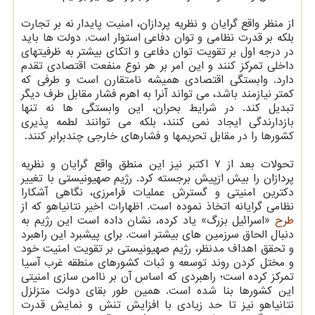
از منظر واقع گرایان و نظریه پردازان، امنیت پایدار نه بر تجارت
بلکه بر قدرت نظامی و توان دفاعی استوار است. دولت ها باید
در درجه اول بر تقویت توان دفاعی و اتکای بیشتر به ظرفیتهای
داخلی تمرکز کنند و این امر بر هر نوع منفعت اقتصادی تقدم
دارد. وابستگی اقتصادی همیشه نامتقارن است و طرفی که
کمتر نیازمند باشد، می تواند آنرا به اهرم فشار مقابل طرف دیگر
تبدیل کند. در شرایط بحران، این وابستگی ها نه تنها
بازدارندگی ایجاد نمی کنند، بلکه می توانند لطمه پذیری
کشورها را در مقابل تحریمها و فشارهای خارجی چندبرابر کنند.
تحولات بعد از ۷ اکتبر نیز این منطق واقع گرایان و نظریه
پردازان را بیش ازپیش برجسته کرد. رژیم صهیونیستی با تغییر
دکترین امنیتی و گسترش عملیات فرامرزی، نگاهی آشکارا
نظامی گرایانه اتخاذ نموده است. اظهارات اخیر نتانیاهو که از
طرح
«اسرائیل بزرگ» یاد کرده، نشان داده است این رژیم به
دنبال الحاق سرزمین های بیشتر است. برای پیشبرد این راهبرد
و تحقق اهداف مدنظر، رژیم صهیونیستی بر تقویت امنیت خود
و مختل کردن روند توسعه و ثبات کشورهای منطقه غرب آسیا
تمرکز کرده است؛ راهبردی که اساس آن بر ناامن سازی امنیتی
این کشورها بنا شده است. همین طور بقای دولت متزلزل
نتانیاهو نیز تا حد زیادی با افزایش تنش و نمایش قدرت