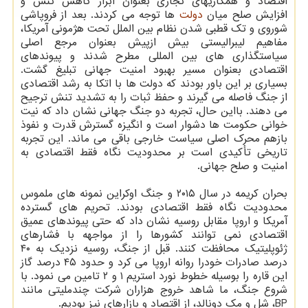
اقتصاد و همکاریهای تجاری بعنوان ابزار کاهش تنش و
افزایش صلح میان
دولت
ها توجه می کردند. بعد از فروپاشی
شوروی و تک قطبی شدن نظام بین الملل تحت هژمونی آمریکا،
مفاهیم لیبرالیستی بیش ازپیش بعنوان مرجع اصلی
سیاستگذاری های بین المللی مطرح شدند و پیوندهای
اقتصادی بعنوان مسیر بهبود امنیت جهانی تبلیغ گشت.
بسیاری بر این باور بودند که دولت ها با اتکا به رشد اقتصادی
از جنگ فاصله می گیرند و حفظ ثبات را به تشدید تنش ترجیح
می دهند. بااین حال، تجربه دو جنگ جهانی نشان داد که نیت
خوانی حکومت ها دشوار است و انگیزه گسترش قدرت و نفوذ
بازهم محرک اصلی سیاست خارجی باقی می ماند. این تجربه
تاریخی تأکیدی است بر محدودیت نگاه فقط اقتصادی به
امنیت و صلح جهانی.
بحران کریمه در سال ۲۰۱۵ و جنگ اوکراین نمونه های ملموس
محدودیت نگاه فقط اقتصادی بودند. تحریم های گسترده
آمریکا و اروپا مقابل روسیه نشان داد که حتی پیوندهای عمیق
اقتصادی نمی توانند کشورها را از مواجهه با فشارهای
ژئوپلیتیک محافظت کنند. قبل از جنگ، روسیه نزدیک به ۴۰
درصد صادرات خودرا روانه اروپا می کرد و حدود ۴۵ درصد گاز
این قاره را بوسیله خطوط نورد استریم ۱ و ۲ تامین می نمود. با
شروع جنگ، ما شاهد خروج هزاران شرکت چندملیتی مانند
BP، شل و مک دونالد، از اقتصاد و بازارهای نیز بودیم.