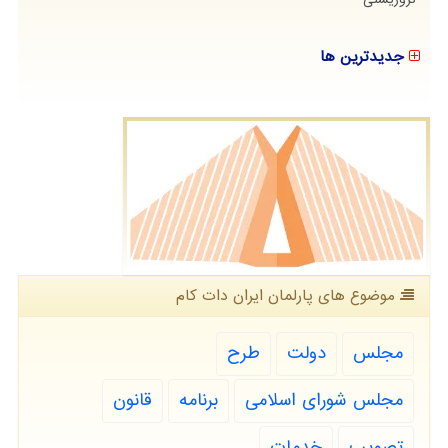
جدیدترین ها
موضوع های پارلمان ایران دات كام
مجلس
دولت
طرح
مجلس شورای اسلامی
برنامه
قانون
تصویب
خدمات