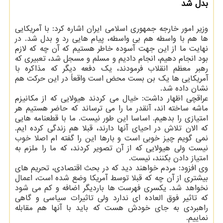
بدل شد
وزیر امور خارجه جمهوری اسلامی ایران اشاره کرد: با آمریکایی
ها هم با واسطه هم بی واسطه، پیام هایی رد و بدل شد. در
نهایت ما از این جهت آسوده خاطر هستیم که آن چه که لازم
بود انجام دهیم، انجام دادیم و مسلم و مسجل شد، تعبیری که
رهبر معظم انقلاب فرمودند، یک دفعه دیگر که مذاکره با
آمریکایی ها یک بن بست محض است واقعاً در این حرکت هم
نشان داده شد.
عراقچی اظهار داشت: خیال می کردند هیولایی که از مکانیزم
ماشه ساخته اند، آنقدر ما را می ترساند که حاضر هستیم هر
امتیازی را بدهیم. اساسا این طور نیست. ما با قطعنامه هایی
که الان تلاش در احیای آنها دارند، قبلا هم زندگی کرده ایم.
نمی گویم چیز خوبی است و بارها این را گفته ام اصلا خوب
نیست ولی هیولایی که از آن تصویر کردند، که ما را ملزم به
امتیاز دادن بکنند، نیست.
وی افزود: مردم خواهند دید که در بحث اقتصادی، تحریم های
بیشتری از آن چه که قبلا توسط آمریکا وضع شده است، اعمال
نخواهد شد. یکسری فهرست ها باردیگر اضافه و کم می شود
که تاثیر فوق العاده ای ندارد ولی تاثیرات سیاسی و گاهی
راهبردی به جای خودش هست که باید با آنها هم مقابله
نماییم.