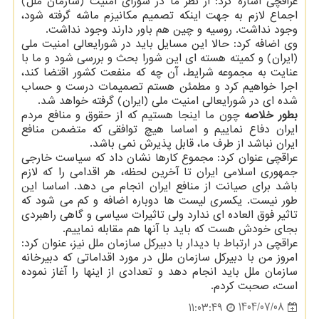
عراقچی اشاره کرد: از نظر ما در شورای امنیت (سازمان ملل)
اجماع لازم به جهت اینکه تصمیم مکانیزم ماشه گرفته شود،
وجود نداشت. روسیه و چین هم باور دارند وجود نداشت.
وی اضافه کرد: حالا این مسایل باید در شورایعالی امنیت ملی
(ایران) و کمیته هسته ای این شورا بحث و بررسی شود و ما با
عنایت به مجموعه شرایط، آن چه که منفعت کشور اقتضا کند،
اجرا خواهیم کرد و مطمئن هستم تصمیمات درست و حساب
شده ای در شورایعالی امنیت ملی (ایران) گرفته خواهد شد.
بطور خلاصه
چون ما اینجا هستیم که از حقوق و منافع مردم
ایران دفاع نماییم و اساسا هیچ توافقی که متضمن منافع
ایران نباشد از طرف ما، قابل پذیرش نمی باشد.
عراقچی عنوان کرد: مجموع کارها نشان داد که سیاست خارجی
جمهوری اسلامی ایران تا آخرین لحظه، هر اقدامی را که لازم
باشد برای صیانت از منافع ایران انجام می دهد. اساسا این
طور نیست. یکسری لیست ها دوباره اضافه و کم می شود که
تاثیر فوق العاده ای ندارد ولی تاثیرات سیاسی و گاهی راهبردی
بجای خودش هست که باید با آنها هم مقابله نماییم.
عراقچی در ارتباط با دیدار با دبیرکل سازمان ملل نیز، عنوان کرد:
امروز من با دبیرکل سازمان ملل در مورد اقداماتی که دبیرخانه
سازمان ملل باید انجام دهد و تعدادی از اینها را آغاز نموده
است، صحبت کردم.
1404/07/08
11:03:49