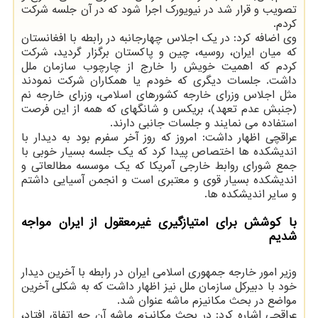
تصویب و قرار شد در نیویورک اجرا شود که در آن جلسه شرکت
کردم.
وی اضافه کرد: در یک اجلاس چهارجانبه در رابطه با افغانستان
که میان ایران، روسیه، چین و پاکستان برگزار گردید، شرکت
کردم که اهمیت خویش را خارج از چارچوب سازمان ملل
داشت. جلسات دیگری که خودم یا همکاران شرکت نمودند
مثل اجلاس وزرای خارجه کشورهای اسلامی، وزرای خارجه نم
(جنبش عدم تعهد)، بریکس و شانگهای که همه از این فرصت
استفاده می نمایند و جلسات جانبی دارند.
عراقچی اظهار داشت: امروز که روز آخر سفرم بود به دیدار با
اندیشکده ها اختصاص پیدا کرد که یک جلسه بسیار خوبی با
جمع شورای روابط خارجی آمریکا که یک موسسه مطالعاتی و
اندیشکده بسیار قوی و معتبری است و انجمن آسیایی داشتم
و سایر اندیشکده ها.
با کوشش برای امتیازگیری غیرمعقول از ایران مواجه
شدیم
وزیر امور خارجه جمهوری اسلامی ایران در رابطه با آخرین دیدار
خود با دبیرکل سازمان ملل نیز اظهار داشت که به شکلی آخرین
مواضع در بحث مکانیزم ماشه عنوان شد.
عراقچی اشاره کرد: در بحث مکانیزم ماشه آن چه اتفاق افتاد،