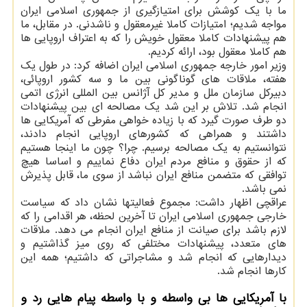
ما با یک کوشش برای امتیازگیری از جمهوری اسلامی ایران
مواجه شدیم؛ امتیازات کاملا غیرمعقول و ناشدنی. در مقابل، ما
هم پیشنهادات کاملا معقول خویش را که به اعتراف اروپایی ها
هم کاملا معقول بود، ارائه کردیم.
وزیر امور خارجه جمهوری اسلامی ایران اضافه کرد: در طول یک
هفته، ملاقات های گوناگونی بین ما و سه کشور اروپائی،
دبیرکل سازمان ملل و مدیر کل آژانس بین المللی انرژی اتمی
انجام شد. تلاش بر این شد یک مصالحه ای بین پیشنهادات
دو طرف صورت گیرد که با زیاده خواهی مفرطی که آمریکایی ها
داشتند و همراهی که کشورهای اروپایی انجام دادند،
نتوانستیم به یک مصالحه برسیم. چرا؟ چون ما اینجا هستیم
که از حقوق و منافع مردم ایران دفاع نماییم و اساسا هیچ
توافقی که متضمن منافع ایران نباشد از سوی ما، قابل پذیرش
نمی باشد.
عراقچی اظهار داشت: مجموع فعالیتها نشان داد که سیاست
خارجی جمهوری اسلامی ایران تا آخرین لحظه، هر اقدامی را که
لازم باشد برای صیانت از منافع ایران انجام می دهد. ملاقات
های متعدد، پیشنهادات مختلفی که روی میز گذاشتیم و
دیدارهایی که انجام شد و مشاجراتی که داشتیم؛ همه این
کارها انجام شد.
با آمریکایی ها بی واسطه و با واسطه پیام هایی رد و