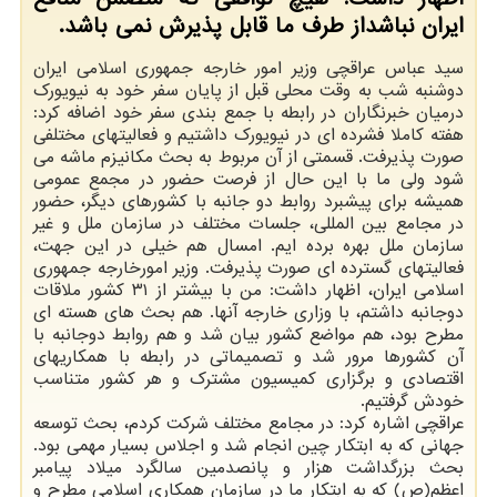
ایران نباشداز طرف ما قابل پذیرش نمی باشد.
سید عباس عراقچی وزیر امور خارجه جمهوری اسلامی ایران
دوشنبه شب به وقت محلی قبل از پایان سفر خود به نیویورک
درمیان خبرنگاران در رابطه با جمع بندی سفر خود اضافه کرد:
هفته کاملا فشرده ای در نیویورک داشتیم و فعالیتهای مختلفی
صورت پذیرفت. قسمتی از آن مربوط به بحث مکانیزم ماشه می
شود ولی ما با این حال از فرصت حضور در مجمع عمومی
همیشه برای پیشبرد روابط دو جانبه با کشورهای دیگر، حضور
در مجامع بین المللی، جلسات مختلف در سازمان ملل و غیر
سازمان ملل بهره برده ایم. امسال هم خیلی در این جهت،
فعالیتهای گسترده ای صورت پذیرفت. وزیر امورخارجه جمهوری
اسلامی ایران، اظهار داشت: من با بیشتر از ۳۱ کشور ملاقات
دوجانبه داشتم، با وزاری خارجه آنها. هم بحث های هسته ای
مطرح بود، هم مواضع کشور بیان شد و هم روابط دوجانبه با
آن کشورها مرور شد و تصمیماتی در رابطه با همکاریهای
اقتصادی و برگزاری کمیسیون مشترک و هر کشور متناسب
خودش گرفتیم.
عراقچی اشاره کرد: در مجامع مختلف شرکت کردم، بحث توسعه
جهانی که به ابتکار چین انجام شد و اجلاس بسیار مهمی بود.
بحث بزرگداشت هزار و پانصدمین سالگرد میلاد پیامبر
اعظم(ص) که به ابتکار ما در سازمان همکاری اسلامی مطرح و