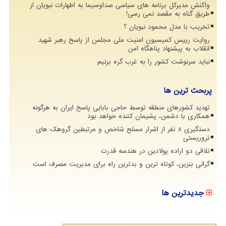
واکنش مدیرکل برنامه های سیاسی صداوسیما به اظهارات نبویان از
طریق گناه به مقصد نمی رسی!
تخریب با مدل محمود نبویان ؟
روایت رییس کمیسیون امنیت ملی مجلس از پاسخ رهبر شهید
انقلاب به پیشنهاد پناهگاه امن
نباید سرنوشت کشور را به غرب گره بزنیم
پربحث ترین ها
تهدید کشورهای منطقه توسط حاجی بابایی پاسخ ایران به هرگونه
همکاری با دشمن، پشیمان کننده خواهد بود
دستگیری 8 نفر از اشرار مسلح شاخص و مرتبطین گروهک های
تروریستی
تلاقی دو اراده پولادین در هندسه قدرت
گرانی بنزین، کوتاه ترین و بدترین راه برای مدیریت مصرف است
جدیدترین ها