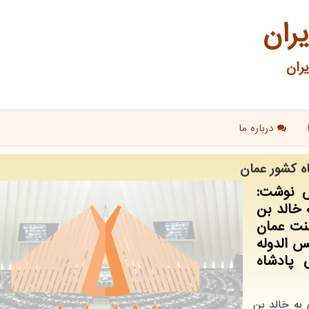
یران
ران
درباره ما
اه كشور عمان
س نوشت:
خالد بن
نت عمان
س الدوله
پادشاه
به خالد بن