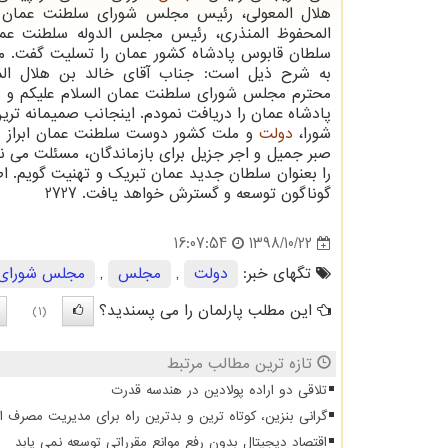
هلال المعولی، رئیس مجلس شورای سلطنت عمان 
المحفوظ المنذری، رئیس مجلس الدوله سلطنت ع
سلطان قابوس پادشاه كشور عمان را تسلیت گفت. مت
به شرح ذیل است: جناب آقای خالد بن هلال ال
محترم مجلس شورای سلطنت عمان السلام علیكم و رحم
پادشاه عمان را دریافت نمودم. اینجانب صمیمانه ت
شورا،
دولت
و ملت كشور دوست سلطنت عمان ابراز می 
صبر جمیل و اجر جزیل برای بازماندگان، مسئلت می نم
را بعنوان سلطان جدید عمان تبریك و تهنیت گویم. اطم
گوناگون توسعه و گسترش خواهد یافت. 2727
1398/10/22
16:07:54
تگهای خبر:
دولت
,
مجلس
,
مجلس شورای 
این مطلب پارلمان را می پسندید؟
(1)
تازه ترین مطالب مرتبط
تلاقی دو اراده پولادین در هندسه قدرت
گرانی بنزین، کوتاه ترین و بدترین راه برای مدیریت مصرف 
اقتصاد دیجیتال بدون رفع موانع مقرراتی توسعه نمی یابد