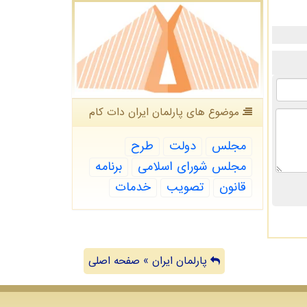
موضوع های پارلمان ایران دات كام
مجلس
دولت
طرح
مجلس شورای اسلامی
برنامه
قانون
تصویب
خدمات
پارلمان ایران » صفحه اصلی