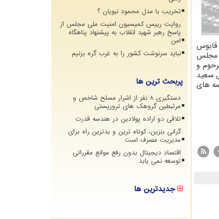
تخریب با مدل محمود نبویان ؟
روایت رییس کمیسیون امنیت ملی مجلس از
پاسخ رهبر شهید انقلاب به پیشنهاد پناهگاه
امن
 قابوس
نباید سرنوشت کشور را به غرب گره بزنیم
م مجلس
رحوم و
ل سعید
پربحث ترین ها
صه های
دستگیری 8 نفر از اشرار مسلح شاخص و
مرتبطین گروهک های تروریستی
تلاقی دو اراده پولادین در هندسه قدرت
گرانی بنزین، کوتاه ترین و بدترین راه برای
مدیریت مصرف است
اقتصاد دیجیتال بدون رفع موانع مقرراتی
توسعه نمی یابد
جدیدترین ها