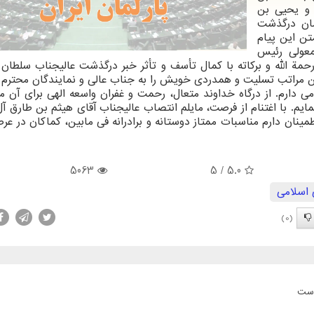
و یحیی بن
مان درگذشت
ن این پیام
معولی رئیس
ة الله و بركاته با كمال تأسف و تأثر خبر درگذشت عالیجناب سلطان
رین مراتب تسلیت و همدردی خویش را به جناب عالی و نمایندگان محتر
دارم. از درگاه خداوند متعال، رحمت و غفران واسعه الهی برای آن م
ایم. با اغتنام از فرصت، مایلم انتصاب عالیجناب آقای هیثم بن طارق آ
ینان دارم مناسبات ممتاز دوستانه و برادرانه فی مابین، كماكان در عر
5063
/ 5
5.0
اسلامی
(0)
است