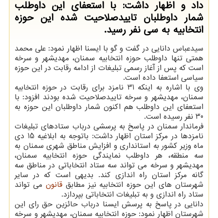
داد و اظهار داشت: با استعفای این داوطلب
شمار داوطلبان تاییدصلاحیت شده این حوزه
انتخابیه به سی نفر رسید.
سیدعباس دانایی در گفت و گو با ایسنا اظهار نمود: علی محمد
همتی تنها داوطلب حوزه انتخابیه سمنان، مهدیشهر و سرخه
است كه پس از آغاز رسمی تبلیغات از ادامه رقابت در این حوزه
سیاسی استعفا داده است.
وی با اشاره به اینكه 31 نامزد برای رقابت در حوزه انتخابیه
سمنان، مهدیشهر و سرخه تاییدصلاحیت شده بودند افزود: با
استعفای این داوطلب هم اكنون شمار داوطلبان این حوزه به
30 نفر رسیده است.
فرماندار سمنان در پاسخ به پرسشی درباب ستادهای تبلیغات
نامزدها در مركز استان اظهار داشت: باتوجه به ابلاغیه 15 دی
ماه وزیر كشور به استانداری و افزایش مناطق شهری سمنان به
سه منطقه، هر داوطلب نمایندگی حوزه انتخابیه سمنان،
مهدیشهر و سرخه می تواند سه ستاد انتخاباتی در مناطق سه
گانه مركز استان راه اندازی كند. بدیهی است كه در سایر
شهرستان های این حوزه انتخابیه نیز مطابق
قانون
می تواند
ستاد راه اندازی و به تبلیغات انتخاباتی بپردازد.
دانایی در پاسخ به پرسش ایسنا درباب حائزین حق رای این
شهرستان اظهار نمود: حوزه انتخابیه سمنان، مهدیشهر و سرخه