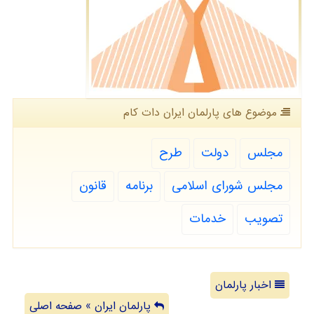
موضوع های پارلمان ایران دات كام
مجلس
دولت
طرح
مجلس شورای اسلامی
برنامه
قانون
تصویب
خدمات
اخبار پارلمان
پارلمان ایران » صفحه اصلی