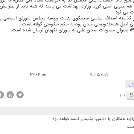
وضیح داد: جلسات علنی مجلس بنا به خواست ستاد ملی مبارزه با كرونا 
هم متولی اصلی كرونا وزارت بهداشت می باشد كه همه باید از نظراتش
ت می كرد.
 روز گذشته اسدالله عباسی سخنگوی هیات رییسه مجلس شورای اسلامی به
رای اصل هشتادوپنجی شدن بودجه
حكم
حكومتی گرفته است.
4364
/ 5
5.0
ون
(0)
گونه همکاری با دشمن، پشیمان کننده خواهد بود
است