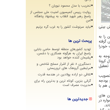
تخریب با مدل محمود نبویان ؟
روایت رییس کمیسیون امنیت ملی مجلس از
پاسخ رهبر شهید انقلاب به پیشنهاد پناهگاه
امن
حوادث پیش بینی
نباید سرنوشت کشور را به غرب گره بزنیم
 را به
پربحث ترین ها
 تماس گرفته
دگان موافقت خودرا
تهدید کشورهای منطقه توسط حاجی بابایی
پاسخ ایران به هرگونه همکاری با دشمن،
وجه به
پشیمان کننده خواهد بود
 كرونا
دستگیری 8 نفر از اشرار مسلح شاخص و
 تعطیل
مرتبطین گروهک های تروریستی
تلاقی دو اراده پولادین در هندسه قدرت
 تصویب
 بودجه
گرانی بنزین، کوتاه ترین و بدترین راه برای
 هم با
مدیریت مصرف است
ون های
جدیدترین ها
اره در
ند.