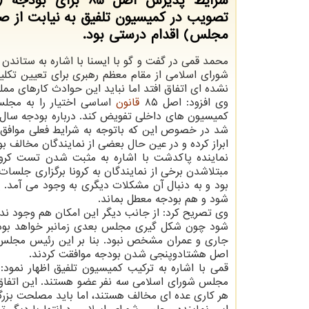
شرایط پذیرش اصل 85 برای 
تصویب در كمیسیون تلفیق به نیابت از 
مجلس) اقدام درستی بود.
محمد قمی در گفت و گو با ایسنا با اشاره به ستاندن
نشده ای اتفاق افتد اما نباید این حوادث كارهای ممل
وی افزود: اصل ۸۵
قانون
اساسی اختیار را به مجلس
ابراز كرده و در عین حال بعضی از نمایندگان مخالف بو
نماینده پاكدشت با اشاره به مثبت شدن تست كرونا
مبتلاشدن برخی از نمایندگان به كرونا برگزاری جلسا
بود و به دنبال آن مشكلات دیگری به وجود می آمد
شود و هم بودجه معطل بماند.
وی تصریح كرد: از جانب دیگر این امكان هم وجود ند
شود چون شكل گیری مجلس بعدی زمانبر خواهد بود و
جاری و عمران مشخص نبود. بنا بر این رئیس مجلس ش
اصل هشتادوپنجی شدن بودجه موافقت كردند.
قمی با اشاره به تركیب كمیسیون تلفیق اظهار نمود
مجلس شورای اسلامی سه نفر عضو هستند. این اتفاق در
هر كاری عده ای مخالف هستند، اما باید مصلحت بزرگتر 