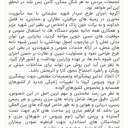
تجمعات مردمی به هر شکل ممکن، گامی بس بلند در تحقق
این امر خواهد بود.
اگرچه اجرای طرح سردار شهید سلیمانی با سه مأموریت
محوری در زمینه های مراقبتی، نظارتی و حمایتی، به فضل
خداوند و به برکت خون پاک و اخلاص بی نظیر این شهید عزیز
و همکاری همه جانبه عموم دستگاه ها، با استقبال عمومی و
موفقیت های نسبی خوبی مواجه گردید، بنابراین می توان
مدلی عملی را در چارچوب اصول بهداشتی، با تبیین شیوه نامه
های محلی، در ارائه خدمات عمومی و شهروندی، در بطن این
طرح طراحی نمود و مسئولیت تبیین و نظارت بر حسن اجرای
این شیوه نامه ها، بر عهده وزارتین بهداشت و کشور قرار گیرد.
به نظر می آید این روش می تواند برای مداخلات مبتنی بر
رویکرد و راهبرد اجتماع محور، کارا و اثربخش باشد.
۲) اتخاذ تدابیر پیشگیرانه وتصمیمات مقتضی جهت پیشگیری
از ورود ویروس کرونا با تغییرات ژنتیکی جدید از کشورهای
همسایه و بخصوص کشورهای آلوده:
به نظر می رسد نخستین و مهم ترین اصل در این خصوص،
کنترل دقیق مرزها، شامل پایانه های مرزی رسمی و غیر رسمی
زمینی، دریایی و هوایی و به طور خاص فرودگاه های بین المللی
می باشد که فراهم سازی زیر ساخت های لازم جهت تست
گسترده و بررسی توالی ژنوم ویروس در شهرهای مرزی و
ایجادمکان های استاندارد جهت قرنطینه نمودن بیماران
احتمالی، کاملا بدیهی و ضروری می باشد.»