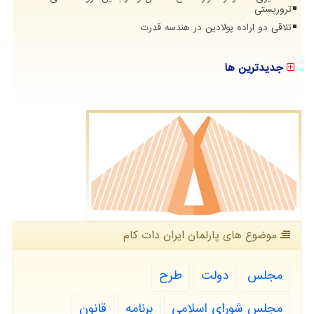
تروریستی
تلاقی دو اراده پولادین در هندسه قدرت
جدیدترین ها
موضوع های پارلمان ایران دات كام
مجلس
دولت
طرح
مجلس شورای اسلامی
برنامه
قانون