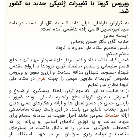
ویروس کرونا با تغییرات ژنتیکی جدید به کشور
شد.
به گزارش پارلمان ایران دات کام به نقل از ایسنا، در نامه
سیدامیرحسین قاضی زاده هاشمی آمده است:
«بسمه تعالی
جناب آقای دکتر حسن روحانی
رئیس محترم ستاد ملی مبارزه با کرونا:
سلام علیکم.
ضمن گرامیداشت یاد و نام سردار دلها، سردارسپهبدشهید حاج
قاسم سلیمانی و تقدیم خالصانه ترین درودها به ارواح مقدس
شهدا، خصوصا شهدای مدافع سلامت و آرزوی تفوق بر ویروس
منحوس کووید۱۹، عناوین مهمی را جهت
طرح
در ستاد ملی
کرونا مطرح می نمایم
۱) با عنایت به این که مهم ترین راهکار پیشگیری از شیوع و
گسترش بیماری کرونا، قطع زنجیره انسانی بوده؛ ضرورت
بازبینی جدی در دستوالعمل ها و ارائه راهکارهای عملی دقیق
امری اجتناب ناپذیر می باشد. در این راستا جهت ساماندهی
ارائه
خدمات
عمومی مانند احراز هویت در سامانه سجام برای
سهام عدالت و یا توزیع کالاهای اساسی و یارانه ای که
تجمعات خطرآفرین مردمی را به دنبال داشت، در بسترهای
مناسب و برنامه ریزی متولیان امر در جهت استنکاف از