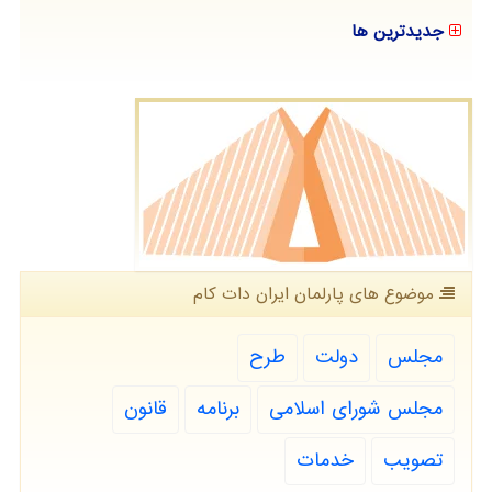
جدیدترین ها
موضوع های پارلمان ایران دات كام
مجلس
دولت
طرح
مجلس شورای اسلامی
برنامه
قانون
تصویب
خدمات