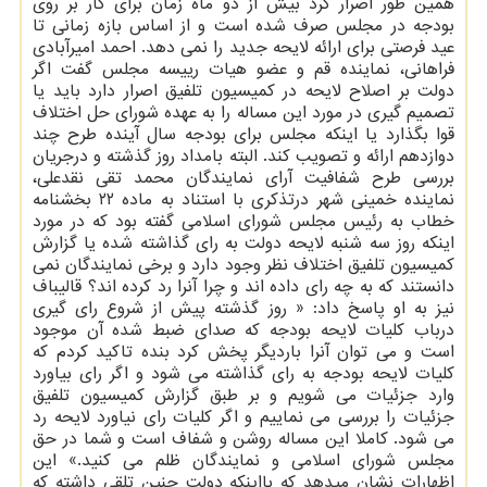
همین طور اصرار کرد بیش از دو ماه زمان برای کار بر روی
بودجه در مجلس صرف شده است و از اساس بازه زمانی تا
عید فرصتی برای ارائه لایحه جدید را نمی دهد. احمد امیرآبادی
فراهانی، نماینده قم و عضو هیات رییسه مجلس گفت اگر
دولت بر اصلاح لایحه در کمیسیون تلفیق اصرار دارد باید یا
تصمیم گیری در مورد این مساله را به عهده شورای حل اختلاف
قوا بگذارد یا اینکه مجلس برای بودجه سال آینده طرح چند
دوازدهم ارائه و تصویب کند. البته بامداد روز گذشته و درجریان
بررسی طرح شفافیت آرای نمایندگان محمد تقی نقدعلی،
نماینده خمینی شهر درتذکری با استناد به ماده ۲۲ بخشنامه
خطاب به رئیس مجلس شورای اسلامی گفته بود که در مورد
اینکه روز سه شنبه لایحه دولت به رای گذاشته شده یا گزارش
کمیسیون تلفیق اختلاف نظر وجود دارد و برخی نمایندگان نمی
دانستند که به چه رای داده اند و چرا آنرا رد کرده اند؟ قالیباف
نیز به او پاسخ داد: « روز گذشته پیش از شروع رای گیری
درباب کلیات لایحه بودجه که صدای ضبط شده آن موجود
است و می توان آنرا باردیگر پخش کرد بنده تاکید کردم که
کلیات لایحه بودجه به رای گذاشته می شود و اگر رای بیاورد
وارد جزئیات می شویم و بر طبق گزارش کمیسیون تلفیق
جزئیات را بررسی می نماییم و اگر کلیات رای نیاورد لایحه رد
می شود. کاملا این مساله روشن و شفاف است و شما در حق
مجلس شورای اسلامی و نمایندگان ظلم می کنید.» این
اظهارات نشان میدهد که بااینکه دولت چنین تلقی داشته که