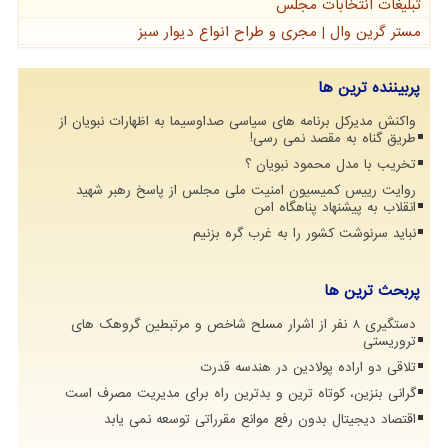
تبلیغات انتخابات مجلس
مستر گرین وال | مجری و طراح انواع دیوار سبز
پربیننده ترین ها
واکنش مدیرکل برنامه های سیاسی صداوسیما به اظهارات نبویان از
طریق گناه به مقصد نمی رسی!
تخریب با مدل محمود نبویان ؟
روایت رییس کمیسیون امنیت ملی مجلس از پاسخ رهبر شهید
انقلاب به پیشنهاد پناهگاه امن
نباید سرنوشت کشور را به غرب گره بزنیم
پربحث ترین ها
دستگیری 8 نفر از اشرار مسلح شاخص و مرتبطین گروهک های
تروریستی
تلاقی دو اراده پولادین در هندسه قدرت
گرانی بنزین، کوتاه ترین و بدترین راه برای مدیریت مصرف است
اقتصاد دیجیتال بدون رفع موانع مقرراتی توسعه نمی یابد