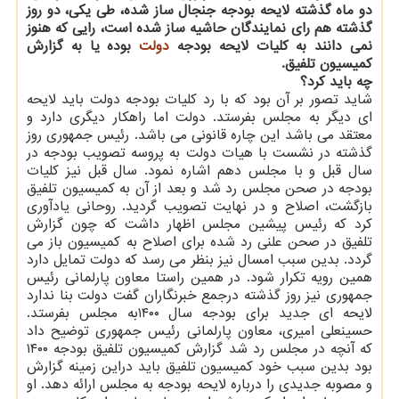
دو ماه گذشته لایحه بودجه جنجال ساز شده، طی یکی، دو روز
گذشته هم رای نمایندگان حاشیه ساز شده است، رایی که هنوز
نمی دانند به کلیات لایحه بودجه
دولت
بوده یا به گزارش
کمیسیون تلفیق.
چه باید کرد؟
شاید تصور بر آن بود که با رد کلیات بودجه دولت باید لایحه
ای دیگر به مجلس بفرستد. دولت اما راهکار دیگری دارد و
معتقد می باشد این چاره قانونی می باشد. رئیس جمهوری روز
گذشته در نشست با هیات دولت به پروسه تصویب بودجه در
سال قبل و با مجلس دهم اشاره نمود. سال قبل نیز کلیات
بودجه در صحن مجلس رد شد و بعد از آن به کمیسیون تلفیق
بازگشت، اصلاح و در نهایت تصویب گردید. روحانی یادآوری
کرد که رئیس پیشین مجلس اظهار داشت که چون گزارش
تلفیق در صحن علنی رد شده برای اصلاح به کمیسیون باز می
گردد. بدین سبب امسال نیز بنظر می رسد که دولت تمایل دارد
همین رویه تکرار شود. در همین راستا معاون پارلمانی رئیس
جمهوری نیز روز گذشته درجمع خبرنگاران گفت دولت بنا ندارد
لایحه ای جدید برای بودجه سال ۱۴۰۰به مجلس بفرستد.
حسینعلی امیری، معاون پارلمانی رئیس جمهوری توضیح داد
که آنچه در مجلس رد شد گزارش کمیسیون تلفیق بودجه ۱۴۰۰
بود بدین سبب خود کمیسیون تلفیق باید دراین زمینه گزارش
و مصوبه جدیدی را درباره لایحه بودجه به مجلس ارائه دهد. او