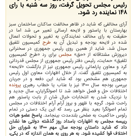
رئیس مجلس تحویل گرفت، روز سه شنبه با رای
148 نماینده رد شود.
آرای مخالفی که شاید در ظاهر مخالفت ساکنان ساختمان سبز
بهارستان با پاستور و لایحه ارسالی تعبیر می شد اما در
حقیقت به رای مخالف نمایندگان به تغییر و تحولات اعمال
شده در لایحه بودجه و تبدیل آن به
طرح
کمیسیون تلفیق
مبدل شد. شاید از همین روی رئیس جمهوری در سخنرانی
دیروزش مشتاقانه از «حق»
مجلس
برای رد «طرح کمیسیون
تلفیق» حمایت، رئیس دفتر رئیس جمهوری از مجلس قدردانی
کرد و معاون پارلمانی رئیس جمهوری نیز از بازگشت «لایحه»
به کمیسیون تلفیق گفت. از خلال اظهارات معاون اول رئیس
جمهوری هم مشخص بود که شاید این دفعه و در جریان
بررسی بودجه سال ۱۴۰۰ نیز با عتاب یا خطاب رهبری
پرونده
اختلافات حل و فصل خواهد شد تا اصولگرایان، سال جدید و
با نزدیک شدن به انتخابات خیال شان از بابت پاستور هم
راحت شود. گرچه با ظهور و بروز آرام آرام اختلافات در مجلس
تمام اصولگرا بعید بنظر می رسد که این یک دستی در تمام
رئوس حاکمیت به صلحی بلندمدت بینجامد.
پاسخ عضو هیات
رییسه مجلس به اظهارات بامداد روز گذشته دولتی ها نشان
داد که شاید داستان بودجه سال مهم ۱۴۰۰ به شورای حل
اختلاف قوا کشیده شود. به هر روی به همان اندازه که در یکی،