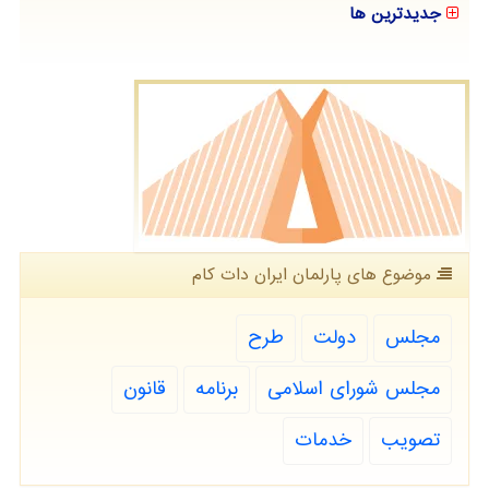
جدیدترین ها
موضوع های پارلمان ایران دات كام
مجلس
دولت
طرح
مجلس شورای اسلامی
برنامه
قانون
تصویب
خدمات