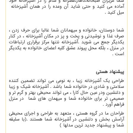
شما عزیزان صبحانه،ناهار،عصرانه و شام را در آشپزخانه خود
آماده می کنید و حتی شاید آن وعده را در همان آشپزخانه
میل کنید .
شما دوستان، خانواده و میهمانان شما غالبا برای حرف زدن ،
صرف غذا و نوشیدنی و پخت و پز در مکان آَشپزخانه ، در کنار
یکدیگر جمع می شوید .آشپزخانه نتنها مرکز برقراری ارتباطات
در منزل ، بلکه محل پیوند عشق کلیه اعضای خانواده به یکدیگر
است .
پیشنهاد هستی
طراحی یک آشپزخانه زیبا ، به نوعی می تواند تضمین کننده
سلامتی و شادی در خانواده شما باشد . آشپزخانه شیک و زیبا
و دلنشین ودر عین حال کارا ، می تواند محیطی بهتر و گرم تر و
صمیمی تر برای خانواده شما و میهمان های شما در منزل
فراهم آورد .
طراحان ما در گروه هستی ، متعهد به طراحی و اجرای محیطی
آرامش بخش و دلنشین در آشپزخانه شما هستند .(با سلیقه
شما و پیشنهاد جدید ترین مدلها )