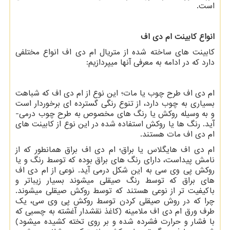
است.
انواع کابینت ام دی اف
کابینت های ساخته شده از متریال ام دی اف انواع مختلفی
دارد که در ادامه به معرفی آنها میپردازیم:
ام دی اف طرح چوب یا مات؛ این نوع از ام دی اف که شباهت
بسیاری به چوب دارد، از تنوع رنگی گسترده ­ای برخوردار است
و به وسیله روکش یا رنگ­ های مخصوص به طرح چوب درمی­
آید. رنگ ­ها یا روکش استفاده شده در این نوع از کابینت ­های
ام دی اف مات هستند.
ام دی اف هایگلاس یا براق؛ ام دی اف براق همانطور که از
نامش پیداست، دارای رنگ ­های براق بوده که توسط رنگ و یا
روکش پی وی سی به این شکل درمی­ آید. نوعی از ام دی اف
های براق که توسط رنگ صیقلی می­شوند بسیار زیباتر و
باکیفیت ­تر از نوعی هستند که توسط روکش صیقلی می­شوند.
چرا که در روش صیقلی کردن توسط روکش پی وی سی، یک
طرف ورق ام دی اف ملامینه (کاغذ نقش­دار آغشته به چسبی که
با فشار و حرارت فشرده شده و بر روی تخته کشیده می­شود)