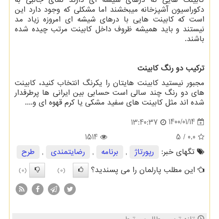
کابینت هایی که درهای شیشه ای دارند نمای جالبی به
دکوراسیون آشپزخانه میبخشند اما مشکلی که وجود دارد این
است که کابینت هایی با درهای شیشه ای امروزه زیاد مد
نیستند و باید همیشه ظروف داخل کابینت مرتب چیده شده
باشند.
ترکیب دو رنگ کابینت
مجبور نیستید کابینت هایتان را یکرنگ انتخاب کنید، کابینت
های دو رنگ چند سالی است حسابی بین ایرانی ها پرطرفدار
شده اند مثل کابینت های سفید مشکی یا کرم قهوه ای و....
1400/01/14
13:40:37
1514
/ 5
0.0
تگهای خبر:
رپورتاژ
,
برنامه
,
رضایتمندی
,
طرح
این مطلب پارلمان را می پسندید؟
(0)
(0)