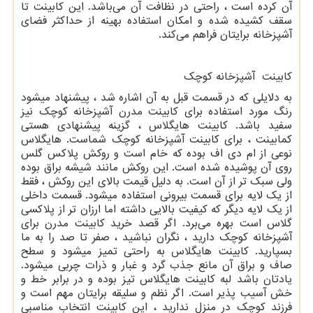
آن کرده است ، راحتی در نظافت آن می‌باشد. این کابینت تا
سقف کشیده شده و امکان استفاده بهینه از حداکثر فضای
آشپزخانه برایتان فراهم می‌کند.
کابینت آشپزخانه کوچک
به دلایلی که در قسمت قبل به آن اشاره شد ، پیشنهاد میشود
رنگ مورد استفاده برای کابینت مدرن آشپزخانه کوچک نیز
سفید باشد. کابینت هایگلاس ، گزینه پیشنهادی هستی
کمابینت ، برای کابینت آشپزخانه کوچک شماست. هایگلاس
نوعی از ام دی اف بوده که خام است و روکش پلاکس گلس
روی آن پوشیده شده است. این روکش مانند شیشه براق بوده
ولی سبک تر از آن است. به دلیل قیمت بالای این روکش ، فقط
از یک لایه برای قسمت بیرونی استفاده میشود. قسمت داخلی
از یک لایه دیگر که کیفیت بالایی داشته اما ارزان تر از پلاکسی
گلاس است بهره می‌برد. اگر قصد خرید کابینت مدرن برای
آشپزخانه کوچک دارید ، نگران نباشید ، صفر تا صد را به ما
بسپارید. کابینت هایگلاس به راحتی تمیز میشود و سطح
صاف و براق آن مانع جذب گرد و غبار و ذرات چربی میشود.
یادتان باشد لبه کابینت هایگلاس تیز بوده و در برابر خط و
خش آسیب پذیر است. اگر نظم و سلیقه برایتان مهم است و
فرزند کوچک در منزل ندارید ، این کابینت انتخاب مناسبی