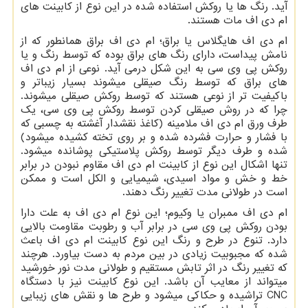
آید. رنگ ­ها یا روکش استفاده شده در این نوع از کابینت ­های
ام دی اف مات هستند.
ام دی اف هایگلاس یا براق؛ ام دی اف براق همانطور که از
نامش پیداست، دارای رنگ ­های براق بوده که توسط رنگ و یا
روکش پی وی سی به این شکل درمی­ آید. نوعی از ام دی اف
های براق که توسط رنگ صیقلی می­شوند بسیار زیباتر و
باکیفیت ­تر از نوعی هستند که توسط روکش صیقلی می­شوند.
چرا که در روش صیقلی کردن توسط روکش پی وی سی، یک
طرف ورق ام دی اف ملامینه (کاغذ نقش­دار آغشته به چسبی که
با فشار و حرارت فشرده شده و بر روی تخته کشیده می­شود)
شده و طرف دیگر توسط روکش پلاستیکی پوشانده می­شود.
تنها اشکال این نوع از کابینت ام دی اف مقاوم نبودن در برابر
خط و خش و مواد اسیدی، شیمیایی و الکل است و ممکن
است در طولانی مدت تغییر رنگ دهند.
ام دی اف ممبران یا وکیوم؛ این نوع ام دی اف به علت دارا
بودن روکش پی وی سی در برابر آب و رطوبت مقاومت بالایی
دارد. تنوع در طرح و رنگ این نوع کابینت ام دی اف باعث
شده که مجبوبیت زیادی در بین مردم به دست بیاورد. هرچند
که تغییر رنگ در اثر تابش مستقیم و طولانی مدت نور خورشید
می­تواند از معایب آن باشد. این نوع کابینت نیز با دستگاه
CNC
تراشیده و حکاکی می­شود و طرح­ ها و نقش ­های زیبایی