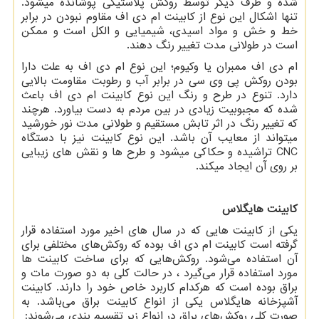
شده و طرف دیگر توسط روکش پلاستیکی پوشانده می­شود.
تنها اشکال این نوع از کابینت ام دی اف مقاوم نبودن در برابر
خط و خش و مواد اسیدی، شیمیایی و الکل است و ممکن
است در طولانی مدت تغییر رنگ دهند.
ام دی اف ممبران یا وکیوم؛ این نوع ام دی اف به علت دارا
بودن روکش پی وی سی در برابر آب و رطوبت مقاومت بالایی
دارد. تنوع در طرح و رنگ این نوع کابینت ام دی اف باعث
شده که مجبوبیت زیادی در بین مردم به دست بیاورد. هرچند
که تغییر رنگ در اثر تابش مستقیم و طولانی مدت نور خورشید
می­تواند از معایب آن باشد. این نوع کابینت نیز با دستگاه
CNC
تراشیده و حکاکی می­شود و طرح­ ها و نقش ­های زیبایی
بر روی آن ایجاد می­کند.
کابینت هایگلاس
یکی از کابینت‌ هایی که در سال
های اخیر مورد استفاده قرار
گرفته است کابینت ام دی اف بوده که روکش
های مختلفی برای
آن استفاده می‌شود. روکش
هایی که برای ساخت کابینت‌ ها
مورد استفاده قرار می‌گیرد ، در حالت کلی به دو صورت مات و
براق بوده است که هرکدام کاربرد خاص خود را دارند. کابینت
آشپزخانه هایگلاس یکی از انواع کابینت براق می‌باشد. به
صورت کلی روکش
های براق در انواع زیر تقسیم بندی می‌شوند: