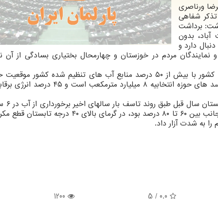
یرضا ورناصری
ذکر شفاهی
اشت: برداشت
باد، بدون
نبال دارد و
و نمایندگان مردم در خوزستان و چهارمحال بختیاری بسادگی از آن ن
وی ادامه داد: خوزستان تولید کننده ۸۵ درصد برقابه کشور با بیش از ۵۰ درصد منابع آب های تنظیم شده کشور 
ممتازی در تولید انرژی کشور دارد، حجم آب مخازن سد های حوزه انتخابیه ۸ میلیارد مترمک
این عضو کمیسیون انرژی مجلس
شبانه روز در خیلی از روستاها و ۴ شهرستان حوزه اینجانب بین ۶۰ تا ۸۰ درصد بود، در گرمای بالای ۴۰
را به شدت آزار داد.
1200
/ 5
0.0