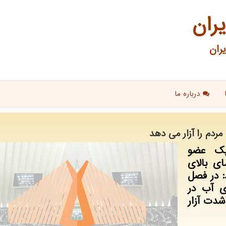
یران
ران
درباره ما
ردم را آزار می دهد
یک عضو
ی بالای
: در فصل
ی آب در
شدت آزار