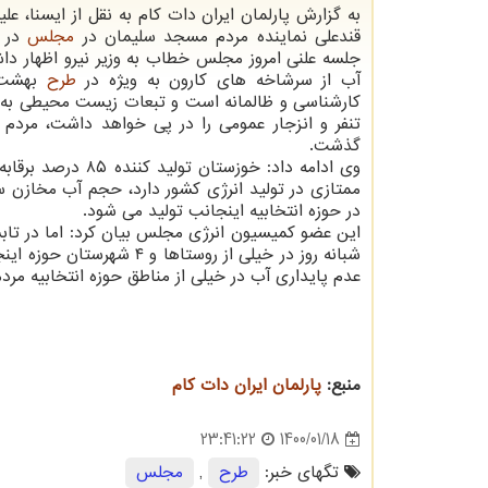
به گزارش پارلمان ایران دات کام به نقل از ایسنا، عل
قندعلی نماینده مردم مسجد سلیمان در
مجلس
در ت
جلسه علنی امروز مجلس خطاب به وزیر نیرو اظهار د
آب از سرشاخه های کارون به ویژه در
طرح
بهشت آ
کارشناسی و ظالمانه است و تبعات زیست محیطی به د
تنفر و انزجار عمومی را در پی خواهد داشت، مردم 
گذشت.
در حوزه انتخابیه اینجانب تولید می شود.
عدم پایداری آب در خیلی از مناطق حوزه انتخابیه مردم 
منبع:
پارلمان ایران دات كام
1400/01/18
23:41:22
تگهای خبر:
طرح
,
مجلس