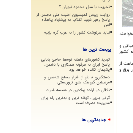
تخریب با مدل محمود نبویان ؟
روایت رییس کمیسیون امنیت ملی مجلس از
پاسخ رهبر شهید انقلاب به پیشنهاد پناهگاه
امن
نباید سرنوشت کشور را به غرب گره بزنیم
خواهند
موقعیت حیاتی و
پربحث ترین ها
عب است و ۴۵ درصد انرژی برقابه کشور
تهدید کشورهای منطقه توسط حاجی بابایی
 بیان کرد: اما در تابستان سال قبل طبق روند تاسف بار سالهای اخیر برخورداری از آب در ۶ ساعت از
پاسخ ایران به هرگونه همکاری با دشمن،
 درجه تابستان قطع مکرر برق و
پشیمان کننده خواهد بود
دستگیری 8 نفر از اشرار مسلح شاخص و
مرتبطین گروهک های تروریستی
تلاقی دو اراده پولادین در هندسه قدرت
گرانی بنزین، کوتاه ترین و بدترین راه برای
مدیریت مصرف است
جدیدترین ها