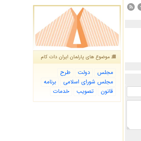
موضوع های پارلمان ایران دات كام
مجلس
دولت
طرح
مجلس شورای اسلامی
برنامه
قانون
تصویب
خدمات