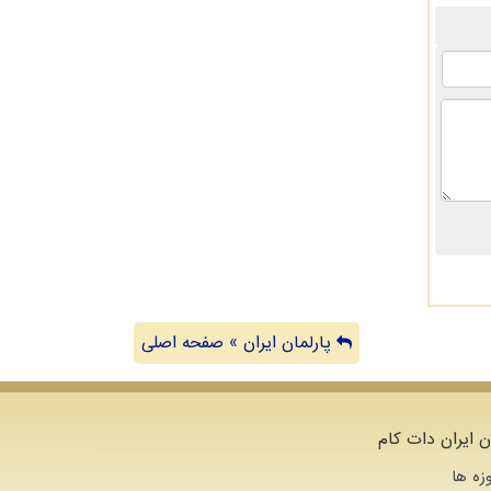
پارلمان ایران » صفحه اصلی
ن ایران دات کام
زه ها