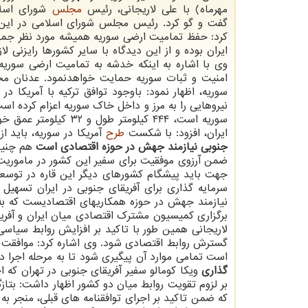
مهرماه) با علی لاریجانی، رئیس
مجلس
شورای اسلا
گفت و گو كرد. رئیس مجلس شورای اسلامی در این د
كرد: حفظ تمامیت ارضی سوریه همیشه مورد نظر جمه
ایران بوده و از این دیدگاه با سایر كشورها رایزنی لاز
وی با اشاره به اینكه خدشه به تمامیت ارضی سوریه،
امنیت و ثبات سوریه حمایت خواهدنمود. عدنان محمود
سوریه، اظهار نمود: باوجود توافق تركیه با آمریكا
نیروهایی را به مرز و داخل خاك سوریه اعزام كرده است
سوریه است، ۴۴۴ كیلو
ایران، افزود: با شكست
طرح
آمریكا در سوریه، باید ا
جنوبی نیازمند جهش در حوزه اقتصادی است
هم چنین 
ضمن آرزوی موفقیت برای سفیر این كشور در ماموریت 
جهت باید پیشگام كشورهای دیگر این قاره در توسعه 
سرمایه گذاری برای آفریقای جنوبی در ایران تسهیل 
نیازمند جهش در حوزه همكاریهای اقتصادیست كه به
برگزاری كمیسیون مشترك اقتصادی میان ایران و آفریق
لاریجانی همین طور با تاكید بر افزایش روابط سیاسی 
گسترش روابط اقتصادی شود. وی اشاره كرد: موافقت نا
است تمامی موارد آن پیگیری شود تا به مرحله اجرا د
گذاری
ویكا كومالو سفیر آفریقای جنوبی در تهران كه 
بر لزوم تقویت روابط میان دو كشور اظهار داشت: بتاز
كه ضمن تاكید بر اجرای توافقنامه های قبلی، منجر 