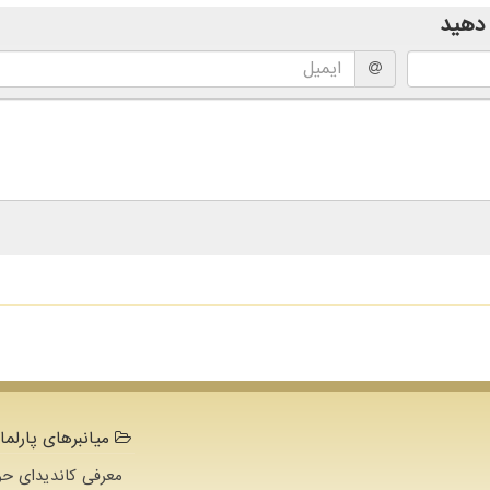
دهید
میانبرهای پارلما
معرفی کاندیدای حو