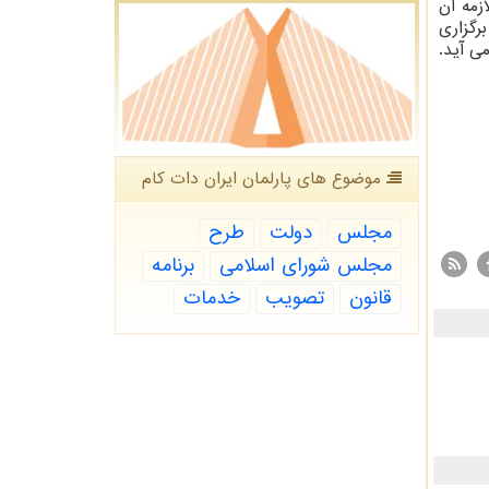
زمه آن
رگزاری
ی آید.
موضوع های پارلمان ایران دات كام
مجلس
دولت
طرح
مجلس شورای اسلامی
برنامه
قانون
تصویب
خدمات