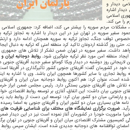
می دیدار و
یدار اشاره
وری اسلامی
م را می كند.
 مشكلات مردم سوریه را بیشتر می كند، اضافه كرد: جمهوری اسلامی ای
 سفیر سوریه در تهران نیز در این دیدار با اشاره به تجاوز تركیه 
 در خصوص توقف جنگ، تجاوز تركیه به سوریه همچنان ادامه دارد و ارتش
. حتی روز گذشته اردوغان تاكید كرد منطقه امنی كه تركیه به دنبال ایجاد
متر طول و ۳۲ كیلومتر عمق خواهد داشت. سفیر سوریه در تهران ضمن تشكر از تلاش های جمهور
ز ایجاد منطقه امن مورد نظر تركیه جلوگیری شود.
روابط دوجانبه ایران و 
لاریجانی روز دوشنبه در دیدار ویكا كومالو سفیر جدید آفریقای جنوبی در
خود در كشورمان گفت: آفریقای جنوبی كشور تأثیرگذاری در آفریقا است
روابط تجاری با سایر كشورها همچون ایران باشد. وی با اشاره به اینك
شده است، عنوان كرد: هم اكنون روابط دوجانبه میان ایران و آفریقای
 تلاش های آفریقای جنوبی بستگی دارد. رئیس مجلس ضمن ابراز خرس
ای جنوبی بیان داشت: این اتفاق، آغازی بر توسعه روابط اقتصادی خواه
و پارلمانی میان دو كشور بیان كرد: توسعه این دست از روابط باید زمی
مه های بسیاری میان دو كشور ایران و آفریقای جنوبی به امضا رسیده ك
رآید.
ضرورت برگزاری نمایشگاه های مختلف برای شناسایی ظرفیت های 
اخیرا ماموریت خودرا در كشورمان آغاز نموده است نیز در این دیدار ضمن
گی كمیسیون مشترك اقتصادی میان ایران و آفریقای جنوبی در تهران برگز
به امضای توافقنامه های دوجانبه جدیدی شده است. ایشان سپس روابط آ