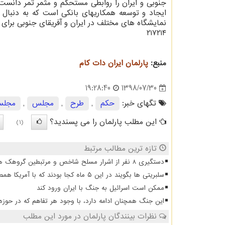
جنوبی و ایران را روابطی مستحكم و مثمر ثمر دانست و
ایجاد و توسعه همكاریهای بانكی است كه به دنبال را
نمایشگاه های مختلف در ایران و آفریقای جنوبی برا
۲۱۷۲۱۴
منبع:
پارلمان ایران دات كام
1398/07/30
19:28:40
تگهای خبر:
حكم
,
طرح
,
مجلس
,
مجلس
این مطلب پارلمان را می پسندید؟
(1)
تازه ترین مطالب مرتبط
دستگیری 8 نفر از اشرار مسلح شاخص و مرتبطین گروهک های تروریستی
سلبریتی ها بگویند در این ۵ ماه کجا بودند که با آمریکا همصدا شدند
ممکن است اسرائیل به جنگ با ایران ورود کند
این جنگ همچنان ادامه دارد، با وجود هر تفاهم که در حوزه
نظرات بینندگان پارلمان در مورد این مطلب