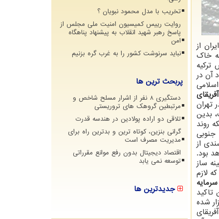
تخریب با مدل محمود نبویان ؟
روایت رییس کمیسیون امنیت ملی مجلس از
پاسخ رهبر شهید انقلاب به پیشنهاد پناهگاه
امن
ران از
نباید سرنوشت کشور را به غرب گره بزنیم
به خاك
 تركیه
 آن در
پربحث ترین ها
ی اسلامی
آفریقای
دستگیری 8 نفر از اشرار مسلح شاخص و
 تهران
مرتبطین گروهک های تروریستی
، بدین
تلاقی دو اراده پولادین در هندسه قدرت
ه روند
گرانی بنزین، کوتاه ترین و بدترین راه برای
 جنوبی
مدیریت مصرف است
ندی از
د بود.
اقتصاد دیجیتال بدون رفع موانع مقرراتی
توسعه نمی یابد
نه ساز
ه لازم
سرمایه
جدیدترین ها
 تاكید
ار شده
فریقای