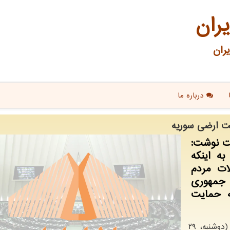
یران
ران
درباره ما
یت ارضی سوریه
لت نوشت:
ه اینكه
ات مردم
 جمهوری
ه حمایت
عدنان محمود، سفیر سوریه در تهران بامداد امروز (دوشنبه، ۲۹