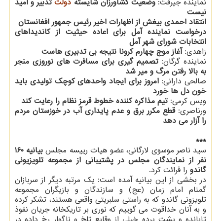
نماینده جیرفت:
وضعیت کشاورزان شایسته
دولت
تدبیر و امید
نیست
انتقاد احمدی بیغش از اظهارات اخیر رئیس جمهور افغانستان
درخواست نماینده آمل برای اعاده حیثیت از کاندیداهای
انتخابات شورای شهر آمل
زاهدی:
آغاز موج چهارم کرونا نتیجه بی تدبیری هاست
نماینده گرگان:
تصمیم گیری برای مسافرت های نوروزی منجر
به بالا رفتن مرگ و میر شد
صالحی دارانی:
امروز برای ایجاد واحدهای کوچک تولیدی باید
خون دل ها خورد
ویس کرمی:
تیم مذاکره کننده خطوط قرمز نظام را رعایت کند
ورناصری:
قطع مکرر برق و عدم پایداری آب در خوزستان مردم
را آزار می دهد
***
سید ناصر موسوی لارگانی، عضو هیات رییسه مجلس
بیانیه ۱۶۰
نفر از نمایندگان مجلس در پشتیبانی از مجموعه تلویزیونی
گاندو
را قرائت کرد.
در بخشی از این بیانیه آمده است: یک مرتبه دیگر از سربازان
گمنام امام زمان (عج) و سازندگان و بازیگران مجموعه
تلویزونی گاندو که به راستی سلبریتی واقعی هستند، تشکر کرده
و به آنان خداقوت می گوییم که نوری بر تاریکخانه جریان نفوذ
تابانده و پشت پرده خیلی از وقایع تلخ و ناگوار رخ داده در