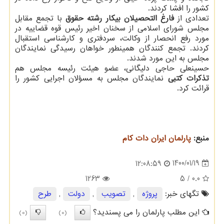
کشور را افشا کردند.
تعدادی از
فارغ التحصیلان بیکار رشته حقوق
با تجمع مقابل
مجلس شورای اسلامی از سخنان اخیر رئیس قوه قضاییه در
مورد رفع انحصار از وکالت، سردفتری و کارشناسی استقبال
کردند. تجمع کنندگان همینطور خواهان رسیدگی نمایندگان
مجلس به این مورد شدند.
حسینعلی حاجی دلیگانی، عضو هیئت رئیسه مجلس هم
تذکرات کتبی
نمایندگان مجلس به مسؤلان اجرایی کشور را
قرائت کرد.
منبع:
پارلمان ایران دات كام
1400/01/19
12:08:59
1263
/ 5
0.0
تگهای خبر:
پروژه
,
تصویب
,
دولت
,
طرح
این مطلب پارلمان را می پسندید؟
(0)
(0)