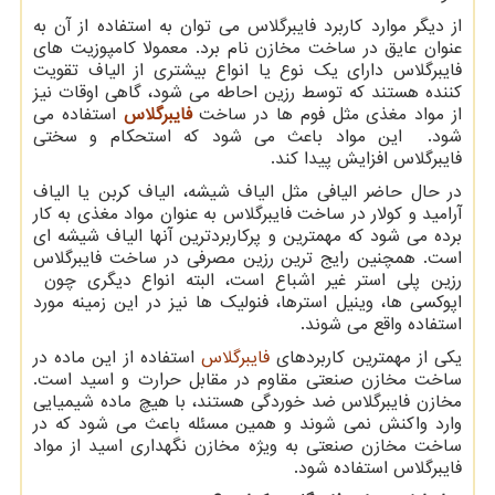
از دیگر موارد کاربرد فایبرگلاس می توان به استفاده از آن به
عنوان عایق در ساخت مخازن نام برد. معمولا کامپوزیت های
فایبرگلاس دارای یک نوع یا انواع بیشتری از الیاف تقویت
کننده هستند که توسط رزین احاطه می شود، گاهی اوقات نیز
از مواد مغذی مثل فوم ها در ساخت
فایبرگلاس
استفاده می
شود. این مواد باعث می شود که استحکام و سختی
فایبرگلاس افزایش پیدا کند.
در حال حاضر الیافی مثل الیاف شیشه، الیاف کربن یا الیاف
آرامید و کولار در ساخت فایبرگلاس به عنوان مواد مغذی به کار
برده می شود که مهمترین و پرکاربردترین آنها الیاف شیشه ای
است. همچنین رایج ترین رزین مصرفی در ساخت فایبرگلاس
رزین پلی استر غیر اشباع است، البته انواع دیگری چون
اپوکسی ها، وینیل استرها، فنولیک ها نیز در این زمینه مورد
استفاده واقع می شوند.
یکی از مهمترین کاربردهای
فایبرگلاس
استفاده از این ماده در
ساخت مخازن صنعتی مقاوم در مقابل حرارت و اسید است.
مخازن فایبرگلاس ضد خوردگی هستند، با هیچ ماده شیمیایی
وارد واکنش نمی شوند و همین مسئله باعث می شود که در
ساخت مخازن صنعتی به ویژه مخازن نگهداری اسید از مواد
فایبرگلاس استفاده شود.