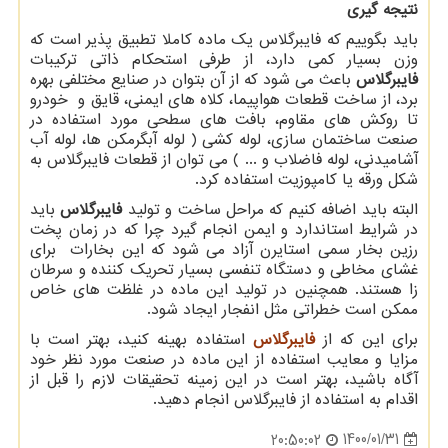
نتیجه گیری
باید بگوییم که فایبرگلاس یک ماده کاملا تطبیق پذیر است که
وزن بسیار کمی دارد، از طرفی استحکام ذاتی ترکیبات
فایبرگلاس
باعث می شود که از آن بتوان در صنایع مختلفی بهره
برد، از ساخت قطعات هواپیما، کلاه های ایمنی، قایق و خودرو
تا روکش های مقاوم، بافت های سطحی مورد استفاده در
صنعت ساختمان سازی، لوله کشی ( لوله آبگرمکن ها، لوله آب
آشامیدنی، لوله فاضلاب و ... ) می توان از قطعات فایبرگلاس به
شکل ورقه یا کامپوزیت استفاده کرد.
البته باید اضافه کنیم که مراحل ساخت و تولید
فایبرگلاس
باید
در شرایط استاندارد و ایمن انجام گیرد چرا که در زمان پخت
رزین بخار سمی استایرن آزاد می شود که این بخارات برای
غشای مخاطی و دستگاه تنفسی بسیار تحریک کننده و سرطان
زا هستند. همچنین در تولید این ماده در غلظت های خاص
ممکن است خطراتی مثل انفجار ایجاد شود.
برای این که از
فایبرگلاس
استفاده بهینه کنید، بهتر است با
مزایا و معایب استفاده از این ماده در صنعت مورد نظر خود
آگاه باشید، بهتر است در این زمینه تحقیقات لازم را قبل از
اقدام به استفاده از فایبرگلاس انجام دهید.
1400/01/31
20:50:02