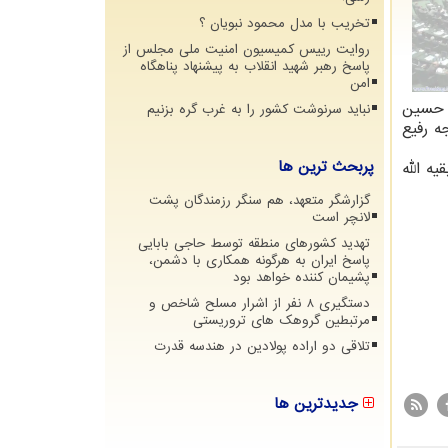
تخریب با مدل محمود نبویان ؟
روایت رییس کمیسیون امنیت ملی مجلس از
پاسخ رهبر شهید انقلاب به پیشنهاد پناهگاه
امن
د حسین
نباید سرنوشت کشور را به غرب گره بزنیم
ه رفیع
پربحث ترین ها
ه الله
گزارشگر متعهد، هم سنگر رزمندگان پشت
لانچر است
تهدید کشورهای منطقه توسط حاجی بابایی
پاسخ ایران به هرگونه همکاری با دشمن،
پشیمان کننده خواهد بود
دستگیری 8 نفر از اشرار مسلح شاخص و
مرتبطین گروهک های تروریستی
تلاقی دو اراده پولادین در هندسه قدرت
جدیدترین ها