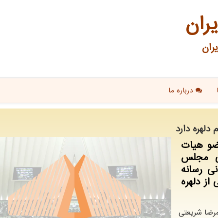
یران
ران
درباره ما
دلهره دارد
ضو هیات
لی مجلس
نی رسانه
از دلهره
امرضا شریعتی