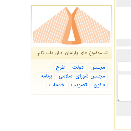
موضوع های پارلمان ایران دات كام
مجلس
دولت
طرح
مجلس شورای اسلامی
برنامه
قانون
تصویب
خدمات