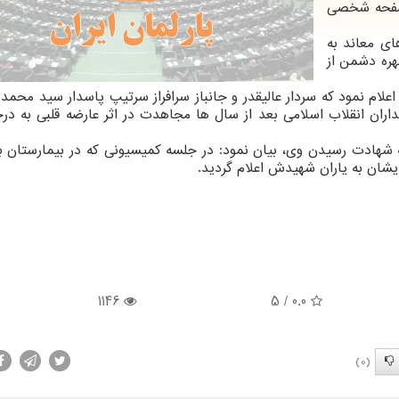
صفحه شخصی
ای معاند به
هره دشمن از
علام نمود که سردار عالیقدر و جانباز سرافراز سرتیپ پاسدار سید محم
ان انقلاب اسلامی بعد از سال ها مجاهدت در اثر عارضه قلبی به درج
هادت رسیدن وی، بیان نمود: در جلسه کمیسیونی که در بیمارستان بقی
یشان به یاران شهیدش اعلام گردید.
1146
/ 5
0.0
(0)