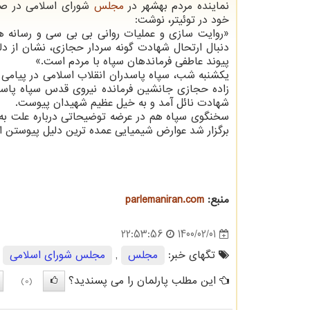
نماینده مردم بهشهر در
مجلس
شورای اسلامی در 
خود در توئیتر، نوشت:
«روایت سازی و عملیات روانی بی بی سی و رسانه ه
دنبال ارتحال شهادت گونه سردار حجازی، نشان از دل
پیوند عاطفی فرماندهان سپاه با مردم است.»
یکشنبه شب، سپاه پاسدران انقلاب اسلامی در پیامی ا
زاده حجازی جانشین فرمانده نیروی قدس سپاه پاسدار
شهادت نائل آمد و به خیل عظیم شهیدان پیوست.
سخنگوی سپاه هم در عرضه توضیحاتی درباره علت به ش
برگزار شد عوارض شیمیایی عمده ترین دلیل پیوستن ا
منبع:
parlemaniran.com
1400/02/01
22:53:56
تگهای خبر:
مجلس
,
مجلس شورای اسلامی
این مطلب پارلمان را می پسندید؟
(0)