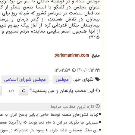
مرخص شده و در قرنطینه خانگی به سر می برد. رئ
عمران مجلس در گفتگو با ایسنا ضمن تشکر از کاد
مدافعان سلامت در سرتاسر کشور که شبانه روز برای
بیماران در تلاش هستند، از کادر درمان و پرس
بیمارستان نیکان قدردانی کرد. از آغاز پیک چهارم شی
از آنها همچون اصغر سلیمی نماینده مردم سمیرم و
27215
منبع:
parlemaniran.com
1400/02/12
13:02:59
تگهای خبر:
مجلس
,
مجلس شورای اسلامی
این مطلب پارلمان را می پسندید؟
(0)
تازه ترین مطالب مرتبط
تهدید کشورهای منطقه توسط حاجی بابایی پاسخ ایران به هر
سلبریتی ها بگویند در این ۵ ماه کجا بودند که با آمریکا همصدا شدند
این جنگ همچنان ادامه دارد، با وجود هر تفاهم که در حوزه