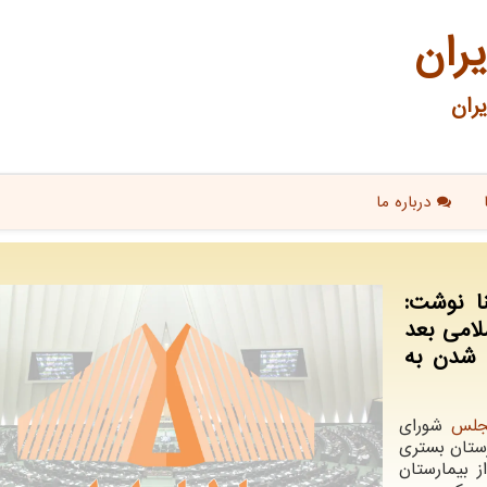
یران
ران
درباره ما
ا نوشت:
امی بعد
 شدن به
جلس
شورای
رستان بستری
 بیمارستان