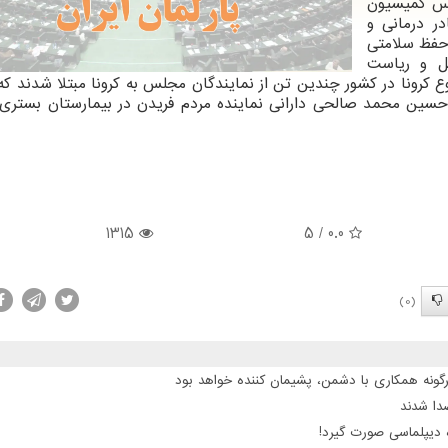
یس کمیسیون
ر درمانی و
 حفظ سلامتی
نل و ریاست
وع کرونا در کشور چندین تن از نمایندگان مجلس به کرونا مبتلا شدند ک
 حسین محمد صالحی دارانی نماینده مردم فریدن در بیمارستان بستری
1315
/ 5
0.0
(0)
گونه همکاری با دشمن، پشیمان کننده خواهد بود
 دیپلماسی صورت گیرد!