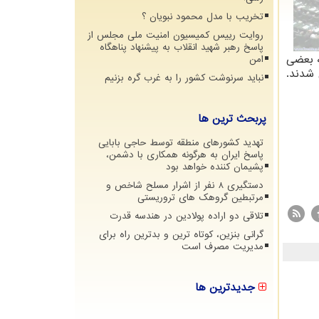
تخریب با مدل محمود نبویان ؟
روایت رییس کمیسیون امنیت ملی مجلس از
پاسخ رهبر شهید انقلاب به پیشنهاد پناهگاه
ه بعضی
امن
 شدند.
نباید سرنوشت کشور را به غرب گره بزنیم
پربحث ترین ها
تهدید کشورهای منطقه توسط حاجی بابایی
پاسخ ایران به هرگونه همکاری با دشمن،
پشیمان کننده خواهد بود
دستگیری 8 نفر از اشرار مسلح شاخص و
مرتبطین گروهک های تروریستی
تلاقی دو اراده پولادین در هندسه قدرت
گرانی بنزین، کوتاه ترین و بدترین راه برای
مدیریت مصرف است
جدیدترین ها