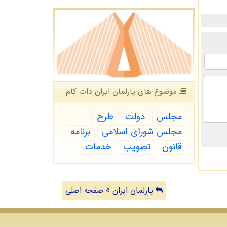
موضوع های پارلمان ایران دات كام
مجلس
دولت
طرح
مجلس شورای اسلامی
برنامه
قانون
تصویب
خدمات
پارلمان ایران » صفحه اصلی