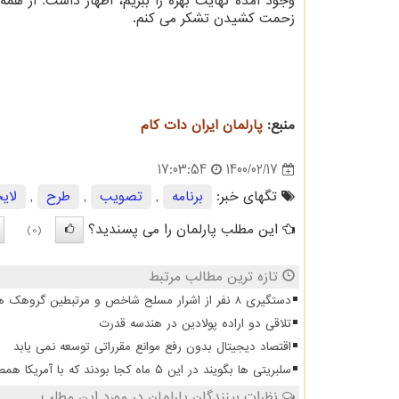
وجود آمده نهایت بهره را ببریم، اظهار داشت: از هم
زحمت کشیدن تشکر می کنم.
منبع:
پارلمان ایران دات كام
1400/02/17
17:03:54
تگهای خبر:
برنامه
,
تصویب
,
طرح
,
لای
این مطلب پارلمان را می پسندید؟
(0)
تازه ترین مطالب مرتبط
دستگیری 8 نفر از اشرار مسلح شاخص و مرتبطین گروهک های تروریستی
تلاقی دو اراده پولادین در هندسه قدرت
اقتصاد دیجیتال بدون رفع موانع مقرراتی توسعه نمی یابد
سلبریتی ها بگویند در این ۵ ماه کجا بودند که با آمریکا همصدا شدند
نظرات بینندگان پارلمان در مورد این مطلب