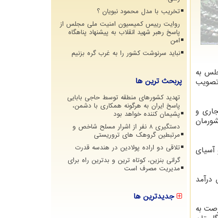
تخریب با مدل محمود نبویان ؟
روایت رییس کمیسیون امنیت ملی مجلس از
پاسخ رهبر شهید انقلاب به پیشنهاد پناهگاه
امن
نباید سرنوشت کشور را به غرب گره بزنیم
جلس به
پربحث ترین ها
تصویب
تهدید کشورهای منطقه توسط حاجی بابایی
پاسخ ایران به هرگونه همکاری با دشمن،
جاری و
پشیمان کننده خواهد بود
شورمان
دستگیری 8 نفر از اشرار مسلح شاخص و
مرتبطین گروهک های تروریستی
تلاقی دو اراده پولادین در هندسه قدرت
 آسیای
گرانی بنزین، کوتاه ترین و بدترین راه برای
مدیریت مصرف است
 درآمد
جدیدترین ها
رصت به