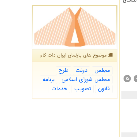
گلستان
موضوع های پارلمان ایران دات كام
مجلس
دولت
طرح
مجلس شورای اسلامی
برنامه
قانون
تصویب
خدمات