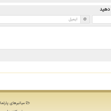
دهید
میانبرهای پارلما