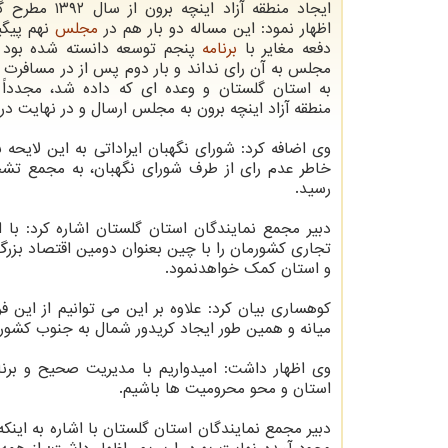
ایجاد منطقه آزاد اینچه 
اظهار نمود: این مساله دو بار هم در
مجلس
نهم پیگ
دفعه مغایر با
برنامه
پنجم توسعه دانسته شده بود و
مجلس به آن رای نداند و بار دوم پس از در مسافرت
به استان گلستان و وعده ای که داده شد، مجدداً 
منطقه آزاد اینچه برون به مجلس ارسال و در نهایت در
وی اضافه کرد: شورای نگهبان ایراداتی به این لایح
خاطر عدم رای از طرف شورای نگهبان، به مجمع ت
رسید.
دبیر مجمع نمایندگان استان گلستان اشاره کرد: با 
تجاری کشورمان را با چین بعنوان دومین اقتصاد بز
و استان کمک خواهدنمود.
کوهساری بیان کرد: علاوه بر این می توانیم از این
میانه و همین طور ایجاد کریدور شمال به جنوب کشورم
وی اظهار داشت: امیدواریم با مدیریت صحیح و برن
استان و محو محرومیت ها باشیم.
دبیر مجمع نمایندگان استان گلستان با اشاره به اینک