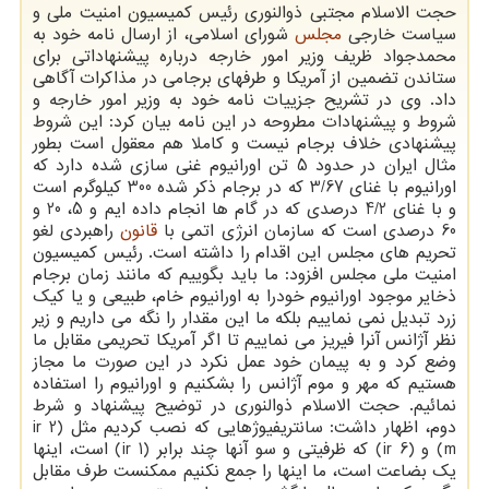
حجت الاسلام مجتبی ذوالنوری رئیس کمیسیون امنیت ملی و
سیاست خارجی
مجلس
شورای اسلامی، از ارسال نامه خود به
محمدجواد ظریف وزیر امور خارجه درباره پیشنهاداتی برای
ستاندن تضمین از آمریکا و طرفهای برجامی در مذاکرات آگاهی
داد. وی در تشریح جزییات نامه خود به وزیر امور خارجه و
شروط و پیشنهادات مطروحه در این نامه بیان کرد: این شروط
پیشنهادی خلاف برجام نیست و کاملا هم معقول است بطور
مثال ایران در حدود 5 تن اورانیوم غنی سازی شده دارد که
اورانیوم با غنای 3/67 که در برجام ذکر شده 300 کیلوگرم است
و با غنای 4/2 درصدی که در گام ها انجام داده ایم و 5، 20 و
60 درصدی است که سازمان انرژی اتمی با
قانون
راهبردی لغو
تحریم های مجلس این اقدام را داشته است. رئیس کمیسیون
امنیت ملی مجلس افزود: ما باید بگوییم که مانند زمان برجام
ذخایر موجود اورانیوم خودرا به اورانیوم خام، طبیعی و یا کیک
زرد تبدیل نمی نماییم بلکه ما این مقدار را نگه می داریم و زیر
نظر آژانس آنرا فیریز می نماییم تا اگر آمریکا تحریمی مقابل ما
وضع کرد و به پیمان خود عمل نکرد در این صورت ما مجاز
هستیم که مهر و موم آژانس را بشکنیم و اورانیوم را استفاده
نمائیم. حجت الاسلام ذوالنوری در توضیح پیشنهاد و شرط
دوم، اظهار داشت: سانتریفیوژهایی که نصب کردیم مثل (ir 2
m) و (ir 6) که ظرفیتی و سو آنها چند برابر (ir 1) است، اینها
یک بضاعت است، ما اینها را جمع نکنیم ممکنست طرف مقابل