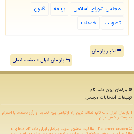
مجلس شورای اسلامی
برنامه
قانون
تصویب
خدمات
اخبار پارلمان
پارلمان ایران » صفحه اصلی
پارلمان ایران دات كام
تبلیغات انتخابات مجلس
پارلمان ایران دات کام؛ شفاف ترین راه ارتباطی بین کاندیدا و رأی دهنده، با احترام
به وقت و شعور مردم
ParlemanIran.com - مالکیت معنوی سایت پارلمان ایران دات كام متعلق به
مالکین آن می باشد. هرگونه کپی برداری از ظاهر و محتوای سایت پارلمان ایران،