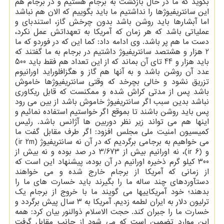
بگوید که ما در حال بازگشت به برجام هستیم و در برجام هم
این سانتریفیوژها را نداشتیم ما باید بگوییم که الان هم نباشد
اما آبشارها باید روشن باشد بدون چرخش گاز، استندبای و
عملیاتی باشد که هر زمان که آمریکا به تعهداتش عمل نکرد،
دست ما هم پر باشد. وی ادامه داد: کما این که در فوردو که ما
2 هزار و هشتصد سانتریفیوژ داشتیم در برجام به ما گفتند که
باید هزار و 44 تای آن بماند که از این تعداد هم فقط باید 500
عدد آن روشن باشد و به آنها هم گاز و هگزافلوراید اورانیوم
تزریق نشود و خالی بچرخد که وقتی سانتریفیوژها خاموش
باشد پس از مدتی کراش شده و ممکنست که قابل ریکاوری
نباشد بدین سبب اگر سانتریفیوژ خاموش باشد از بین می رود
پس باید روشن باشند تا بموقع اگر خواستیم استفاده نمائیم و
اینها هم می تواند زیر نظر دوربین ها آژانس باشد. رئیس
کمیسیون امنیت ملی مجلس افزود: اگر طرف مقابل گفت ما
می خواهیم به برجامی برگردیم که در آن نه سانتریفیوژ (ir 2m)
و (ir 6)، نه اورانیم بیش از 3/673 در صد بوده و نه بیش از
300 کیلو گرم ذخیره اورانیم در آن بوده، پیشنهاد این است که
از زمانی که آمریکا از برجام خارج شده و می خواهند
دستآوردهای چند ساله ما را بگیرند باید خسارت های ما را
بدهند؛ خود آمریکاییها می گویند ما با خروج از برجام یک
ترلیون دلار به ایران لطمه زدیم. آمریکا به 3 سال پیش برگردد و
خسارت ما را جبران کند. حجت الاسلام ذوالنور بیان کرد: همه
این موارد تضمین است که می شود از جانب مقابل گرفت