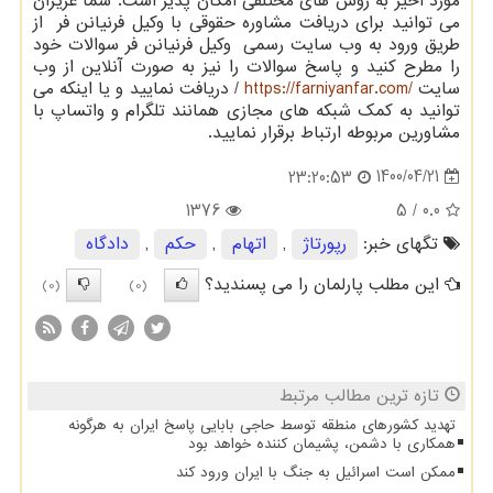
مورد اخیر به روش های مختلفی امکان پذیر است. شما عزیزان
می توانید برای دریافت مشاوره حقوقی با وکیل فرنیانن فر از
طریق ورود به وب سایت رسمی وکیل فرنیانن فر سوالات خود
را مطرح کنید و پاسخ سوالات را نیز به صورت آنلاین از وب
سایت
https://farniyanfar.com/
/ دریافت نمایید و یا اینکه می
توانید به کمک شبکه های مجازی همانند تلگرام و واتساپ با
مشاورین مربوطه ارتباط برقرار نمایید.
1400/04/21
23:20:53
1376
/ 5
0.0
تگهای خبر:
رپورتاژ
,
اتهام
,
حكم
,
دادگاه
این مطلب پارلمان را می پسندید؟
(0)
(0)
تازه ترین مطالب مرتبط
تهدید کشورهای منطقه توسط حاجی بابایی پاسخ ایران به هرگونه
همکاری با دشمن، پشیمان کننده خواهد بود
ممکن است اسرائیل به جنگ با ایران ورود کند