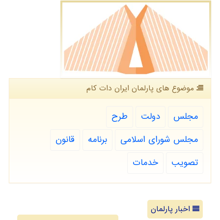
موضوع های پارلمان ایران دات كام
مجلس
دولت
طرح
مجلس شورای اسلامی
برنامه
قانون
تصویب
خدمات
اخبار پارلمان