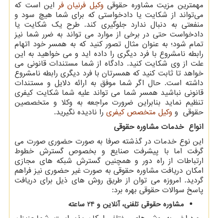
مهمترین مزیت مشاوره حقوقی
وکیل فرنیان فر
این است که
می‌تواند از شکایت یا دادخواستی که برای شما هیچ سود و
منفعتی به دنبال ندارد جلوگیری کند. طرح یک شکایت یا
دادخواست حتی در برخی از موارد می تواند به ضرر شما نیز
تمام شود؛ به عنوان مثال تصور کنید که به همسر خود اتهام
رابطه نامشروع با فرد دیگری را داده اید و می خواهید به این
علت از وی شکایت کنید. دادگاه از شما مستندات قانونی می
خواهد تا ثابت کنید که همسرتان با فرد دیگری رابطه نامشروع
داشته است. حال اگر شما موفق به ارائه دلایل و مستندات
قانونی نباشید همسر شما می تواند علیه شما شکایت کیفری
تنظیم نماید بنابراین ضرورت مراجعه به وکلا و متخصصین
حقوقی و
وکیل متخصص کیفری
را نادیده نگیرید.
انواع خدمات مشاوره حقوقی
این نوع خدمات در گذشته صرفا به صورت حضوری صورت می
گرفت اما با پیشرفت صنایع و بخصوص گسترش خطوط
ارتباطات از راه دور و همچنین گسترش شبکه های مجازی
امکان دریافت مشاوره حقوقی به صورت غیر حضوری نیز فراهم
گردید. امروزه می توان از طریق روش های ذیل برای دریافت
پاسخ سوالات حقوقی بهره برد:
مشاوره حقوقی تلفنی، آنلاین و 24 ساعته