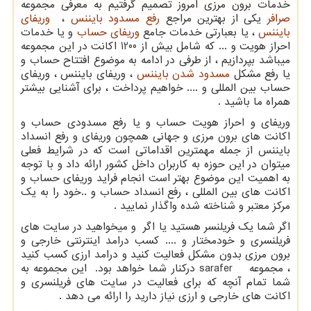
خدمات برون مرزی امروز تصمیم گرفتیم به معرفی مجموعه
صرافر
یکی از بهترین مراجع
رفع مسدود بایننس
،
وریفای
بایننس
، یا بعبارتی خدمات جامع
وریفای حساب
و یا خدمات
احراز هویت و ... که شامل بیش از 1200 اکانت در این مجموعه
میباشد بپردازیم ، از طرفی در ادامه به موضوع افتتاح حساب و
یا رفع مشکل
مسدود شدن بایننس
، وریفای بایننس ، وریفای
حساب بین المللی و .... خواهیم پرداخت ، برای آشنایی بیشتر
همراه ما باشید .
وریفای و احراز هویت حساب و یا رفع مسدودی حساب و
اکانت های برون مرزی و جهانی همچون وریفای و رفع انسداد
بایننس از جمله مهمترین اقداماتی است که در شرایط فعلی
میتوان در این حوزه به کاربران داخل کشور ارائه داد و با توجه
به اهمیت این موضوع بهتر است انجام فراید وریفای حساب و
اکانت های بین المللی ، رفع انسداد حساب و ..خود را به یک
مرکز معتبر و شناخته شده واگذار نمایید .
اگر شما یک فریلنسر هستید یا اگر و میخواهید در سایت های
فریلنسری و خودمختار و .... کسب درامد اینترنتی خارجی و
برون مرزی بدون مشکل فعالیت کنید و درامد ارزی کسب کنید
، مجموعه
sarafer
درکنار شما خواهد بود. این مجموعه به
شما تمام آنچه که برای فعالیت در سایت های فریلنسری و
اکانت های خارجی و ارزی نیاز دارید را ارائه می دهد .