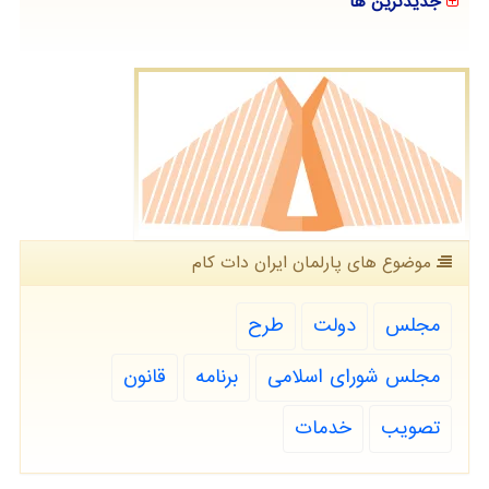
جدیدترین ها
موضوع های پارلمان ایران دات كام
مجلس
دولت
طرح
مجلس شورای اسلامی
برنامه
قانون
تصویب
خدمات