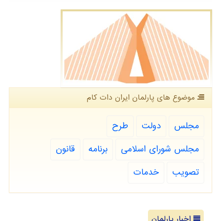
موضوع های پارلمان ایران دات كام
مجلس
دولت
طرح
مجلس شورای اسلامی
برنامه
قانون
تصویب
خدمات
اخبار پارلمان