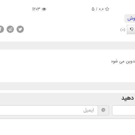
1203
/ 5
0.0
وش
(0)
تدوین می شود
دهید