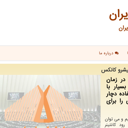
یران
ران
درباره ما
یشرو كانكس
ر زمان
سیار با
اده دچار
را برای
م و می توان
ود کانتینر