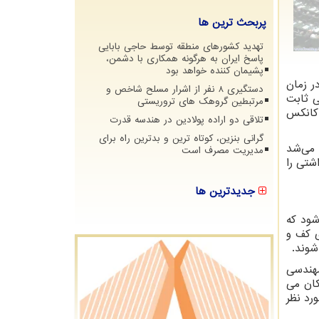
پربحث ترین ها
تهدید کشورهای منطقه توسط حاجی بابایی
پاسخ ایران به هرگونه همکاری با دشمن،
پشیمان کننده خواهد بود
ر زمان
دستگیری 8 نفر از اشرار مسلح شاخص و
ی ثابت
مرتبطین گروهک های تروریستی
 کانکس
تلاقی دو اراده پولادین در هندسه قدرت
گرانی بنزین، کوتاه ترین و بدترین راه برای
 می‌شد
مدیریت مصرف است
شتی را
جدیدترین ها
شود که
ی کف و
شوند.
مهندسی
کان می
رد نظر