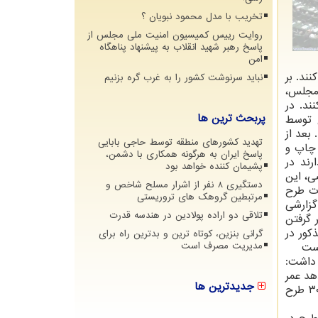
تخریب با مدل محمود نبویان ؟
روایت رییس کمیسیون امنیت ملی مجلس از
پاسخ رهبر شهید انقلاب به پیشنهاد پناهگاه
امن
ند. بر
نباید سرنوشت کشور را به غرب گره بزنیم
 طبق ماده ۱۳۱ بخشنامه داخلی مجلس،
 کنند. در
پربحث ترین ها
 توسط
بعد از
تهدید کشورهای منطقه توسط حاجی بابایی
 چاپ و
پاسخ ایران به هرگونه همکاری با دشمن،
رند در
پشیمان کننده خواهد بود
ی، این
دستگیری 8 نفر از اشرار مسلح شاخص و
ات طرح
مرتبطین گروهک های تروریستی
گزارشی
تلاقی دو اراده پولادین در هندسه قدرت
 گرفتن
کور در
گرانی بنزین، کوتاه ترین و بدترین راه برای
مدیریت مصرف است
 داشت:
دهد عمر
جدیدترین ها
مجلس به پایان می رسد و باید به مجلس بعدی واگذار شود که تمام این مسائل ناشی از ضعف قانون است. اگر هر روز ۳۰۰ طرح