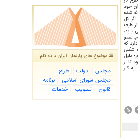
وی لارگانی عضو کمیسیون اقتصادی مجلس شورای اسلامی بر این معضل صحه می گذارد و می گوید که ۳۰۰ طرح در
ان خود
ز طرف نمایندگان ارائه شده
اگر کل
از طرف
ررسی این ۳۰۰ طرح اختتام نمی یابد،
م. عضو
د دارد که
ه شکلی
موضوع های پارلمان ایران دات كام
؛ دلیل
 تا از
به کار
مجلس
دولت
طرح
مجلس شورای اسلامی
برنامه
قانون
تصویب
خدمات