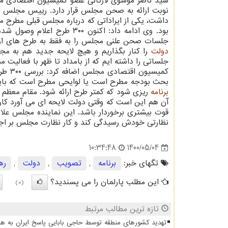
نوبت ارائه به صحن مجلس قرار دارد. رییس مجلس ش
بود. وی ادامه داد: اکنون ۳۰۰ طرح اعلام وصول شده و در نوبت اعلام وصول هم همین مقدار
جلسات صحن علنی مجلس را به فقط به طرح های ارائه 
دولت
جلساتی را داشته ایم که از بامداد تا ظهر با فعالیت
کمیسی
بحث بودجه مطرح است یا لوایحی مطرح است که بای
برنامه
ریزی شود که کمتر طرح ارائه شود. مقام معظم ر
آن هم این است که وقتی دولت لایحه ای می آورد ک
قوت بیشتری برخوردار باشد. این نماینده مجلس علاو
نظارتی خودش رسیدگی کند و کار نظارت مجلس بر اجرای ق
1400/05/04
10:34:48
تگهای خبر:
برنامه
,
تصویب
,
دولت
,
ره
این مطلب پارلمان را می پسندید؟
(0)
تازه ترین مطالب مرتبط
تهدید کشورهای منطقه توسط حاجی بابایی پاسخ ایران به هر