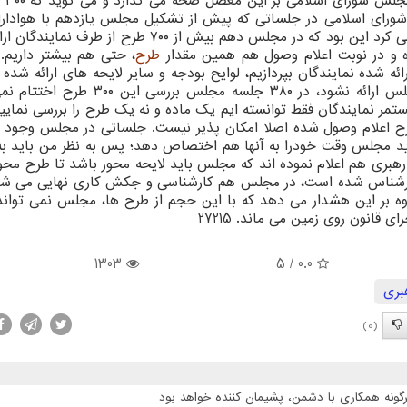
سید ناصر موس
ورای اسلامی در جلساتی که پیش از تشکیل مجلس یازدهم با هوادار
داشت، یکی از ایراداتی که درباره مجلس قبلی مطرح می کرد این بود که در مجلس دهم بیش از ۷۰۰ طرح ا
طرح
، حتی هم بیشتر داریم. 
شده نمایندگان بپردازیم، لوایح بودجه و سایر لایحه های ارائه شده 
را کنار بگذاریم و هیچ لایحه جدید هم به مجلس ارائه نشود، در ۳۸۰ جلسه مجلس ب
 مستمر نمایندگان فقط توانسته ایم یک ماده و نه یک طرح را بررسی نمایی
ون اقتصادی مجلس اضافه کرد: بررسی ۳۰۰ طرح اعلام وصول شده اصلا امکان پذیر نیست. جلساتی در مجلس وجو
د مجلس وقت خودرا به آنها هم اختصاص دهد؛ پس به نظر من باید ب
هبری هم اعلام نموده اند که مجلس باید لایحه محور باشد تا طرح محور
ارشناس شده است، در مجلس هم کارشناسی و جکش کاری نهایی می شود
ه بر این هشدار می دهد که با این حجم از طرح ها، مجلس نمی تواند 
انون روی زمین می ماند. 27215
1303
/ 5
0.0
بری
(0)
گونه همکاری با دشمن، پشیمان کننده خواهد بود