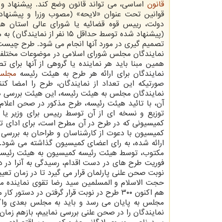
قانون
اساسی، می تواند قانون وضع کند. پیشنهاد 
قوانین تحت عنوان «لایحه» (مصوب وزرا و پیشنها
دولت، رییس قوه قضائیه یا شورای عالی استان ها
(پیشنهاد شده توسط حداقل ۱۵ نفر از نما
تصمیم گیری در مورد آنها انجام می شود. طرح چیست 
نمایندگان مجلس شورای اسلامی در موضوعات مختلف می
نمایندگان برای ارائه هر طرح به هیئت رئیسه
مجلس
صورتیکه این تعداد از نمایندگان، طرح را امضا
نمایندگان مجلس به هیئت رئیسه، این هیئت بررسی ها
آن، با تائید هیئت رئیسه، طرح مذکور در صحن اعلا
توزیع و نسخه ای از آن توسط رییس برای وزیر یا 
کمیسیونی که در طرح در آن مطرح است، برای ادای 
کمیسیون با دعوت از کارشناسان و طراحان به بررسی
ارائه شده، به رای اعضای کمیسیون گذاشته می شود.
مکتوب، توسط هیئت رئیسه کمیسیون به هیئت رئیسه
فوریت طرح­ های در دست اقدام، رسیدگی به آنرا در
نوبت صحن علنی پارلمان قرار می گیرد تا در زمان تعیین شده مطرح شود. ۳۰۰ طرح در نوبت ق
حجت الاسلام و المسلمین سید رضا تقوی نماینده مر
هم اکنون ۳۰۰ طرح در نوبت قرار گرفتن در د
نمایندگان را در صحن علنی بررسی نماییم، بازهم زمان