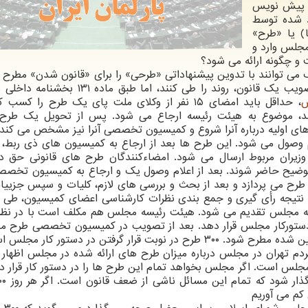
و پیش نویس
د شده توسط
) یا «طرح»
یندگان) به مجلس وارد و
و چگونه ارائه می شود؟
 توانند با تدوین پیشنهاداتی «طرحی» را برای «قانون شدن» مطرح کن
همین مبنا باید هر نماینده یا گروهی از آنها برای تصویب یک قانون، روند را طی کنند، اما
، حداقل باید امضای ۱۵ نفر از وکلای ملت پای یک طرح را کسب
 کنند، موضوع به هیئت رئیسه ارجاع می شود. پس از تحویل یک طرح
ی اولیه درباره آنرا شروع و کمیسیون تخصصی آنرا نیز مشخص می کند. 
م وصول می شود. این طرح ها بعد از ارجاع به کمیسیون های ذی ربط،
وزیران مربوط ارسال می‏ شود. امضاءکنندگان طرح های قانونی حق دا
توضیح حاضر شوند. بعد از اعلام وصول یک و ارجاع به کمیسیون تخصص
 طرح می پردازد و بعد از بحث و بررسی های لازم، کلیات و سپس جزیی
 نتیجه رأی گیری و جمع­ بندی نظرات کارشناسی اعضای کمیسیون، طی 
 مجلس تقدیم می­ شود. هیئت رئیسه مجلس هم مکلف است با در نظر
 دستورکار مجلس قرار دهد. بعد از تصویب در کمیسیون تخصصی طرح مذ
رار گرفتن در دستور کار مجلس است
دم تهران در مجلس درباره میزان طرح های ارائه شده در مجلس اظهار
ستور کار مجلس است. اگر مجلس بخواهد تمام این طرح ها را در دستور کار قرار 
 کم می آوریم