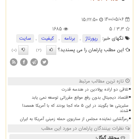
1400/05/06
15:22:50
1685
/ 5
3.3
تگهای خبر:
رپورتاژ
,
برنامه
,
كیفیت
,
سایت
این مطلب پارلمان را می پسندید؟
(0)
(2)
تازه ترین مطالب مرتبط
تلاقی دو اراده پولادین در هندسه قدرت
اقتصاد دیجیتال بدون رفع موانع مقرراتی توسعه نمی یابد
سلبریتی ها بگویند در این ۵ ماه کجا بودند که با آمریکا همصدا
شدند
رمزگشایی نماینده مجلس از سناریوی حمله زمینی آمریکا به ایران
نظرات بینندگان پارلمان در مورد این مطلب
محقق گوگل: