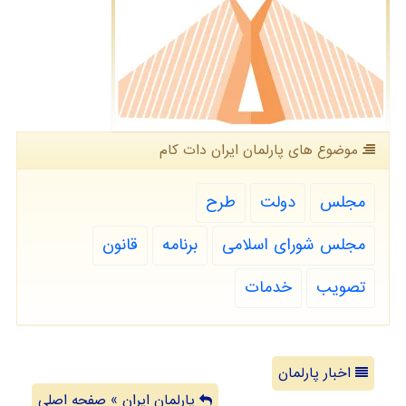
موضوع های پارلمان ایران دات كام
مجلس
دولت
طرح
مجلس شورای اسلامی
برنامه
قانون
تصویب
خدمات
اخبار پارلمان
پارلمان ایران » صفحه اصلی