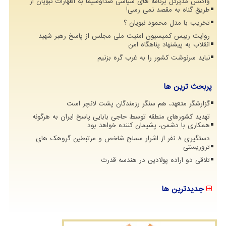
واکنش مدیرکل برنامه های سیاسی صداوسیما به اظهارات نبویان از
طریق گناه به مقصد نمی رسی!
تخریب با مدل محمود نبویان ؟
روایت رییس کمیسیون امنیت ملی مجلس از پاسخ رهبر شهید
انقلاب به پیشنهاد پناهگاه امن
نباید سرنوشت کشور را به غرب گره بزنیم
پربحث ترین ها
گزارشگر متعهد، هم سنگر رزمندگان پشت لانچر است
تهدید کشورهای منطقه توسط حاجی بابایی پاسخ ایران به هرگونه
همکاری با دشمن، پشیمان کننده خواهد بود
دستگیری 8 نفر از اشرار مسلح شاخص و مرتبطین گروهک های
تروریستی
تلاقی دو اراده پولادین در هندسه قدرت
جدیدترین ها