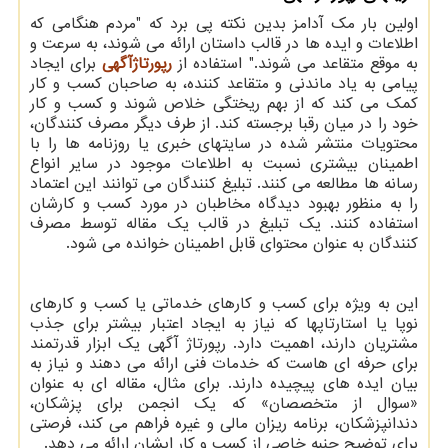
اولین بار مک آدامز بدین نکته پی برد که "مردم هنگامی که
اطلاعات و ایده ها در قالب داستان ارائه می شوند، به سرعت و
به موقع متقاعد می شوند." استفاده از
رپورتاژآگهی
برای ایجاد
پیامی به یاد ماندنی و متقاعد کننده، به صاحبان کسب و کار
کمک می کند که از بهم ریختگی خلاص شوند و کسب و کار
خود را در میان رقبا برجسته کند. از طرف دیگر مصرف کنندگان،
محتویات منتشر شده در سایتهای خبری یا روزنامه ها را با
اطمینان بیشتری نسبت به اطلاعات موجود در سایر انواع
رسانه ها مطالعه می کنند. تبلیغ کنندگان می توانند این اعتماد
را به منظور بهبود دیدگاه مخاطبان در مورد کسب و کارشان
استفاده کنند. یک تبلیغ در قالب یک مقاله توسط مصرف
کنندگان به عنوان محتوای قابل اطمینان خوانده می شود.
این به ویژه برای کسب و کارهای خدماتی یا کسب و کارهای
نوپا یا استارتاپها که نیاز به ایجاد اعتبار بیشتر برای جذب
مشتریان دارند، اهمیت دارد. رپورتاژ آگهی یک ابزار قدرتمند
برای حرفه ای هاست که خدمات فنی ارائه می دهند و نیاز به
بیان ایده های پیچیده دارند. برای مثال، مقاله ای به عنوان
«سوال از متخصصان» که یک انجمن برای پزشکان،
دندانپزشکان، برنامه ریزان مالی و غیره فراهم می کند، فرصتی
برای توضیح جنبه خاصی از کسب و کار ایشان ارائه می دهد.