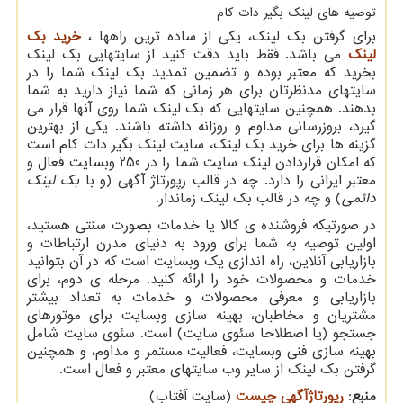
توصیه های لینک بگیر دات کام
برای گرفتن بک لینک، یکی از ساده ترین راهها ،
خرید بک
لینک
می باشد. فقط باید دقت کنید از سایتهایی بک لینک
بخرید که معتبر بوده و تضمین تمدید بک لینک شما را در
سایتهای مدنظرتان برای هر زمانی که شما نیاز دارید به شما
بدهند. همچنین سایتهایی که بک لینک شما روی آنها قرار می
گیرد، بروزرسانی مداوم و روزانه داشته باشند. یکی از بهترین
گزینه ها برای خرید بک لینک، سایت لینک بگیر دات کام است
که امکان قراردادن لینک سایت شما را در 250 وبسایت فعال و
معتبر ایرانی را دارد. چه در قالب رپورتاژ آگهی (و با
بک لینک
دائمی
) و چه در قالب بک لینک زماندار.
در صورتیکه فروشنده ی کالا یا خدمات بصورت سنتی هستید،
اولین توصیه به شما برای ورود به دنیای مدرن ارتباطات و
بازاریابی آنلاین، راه اندازی یک وبسایت است که در آن بتوانید
خدمات و محصولات خود را ارائه کنید. مرحله ی دوم، برای
بازاریابی و معرفی محصولات و خدمات به تعداد بیشتر
مشتریان و مخاطبان، بهینه سازی وبسایت برای موتورهای
جستجو (یا اصطلاحا سئوی سایت) است. سئوی سایت شامل
بهینه سازی فنی وبسایت، فعالیت مستمر و مداوم، و همچنین
گرفتن بک لینک از سایر وب سایتهای معتبر و فعال است.
منبع
:
رپورتاژآگهی چیست
(سایت آفتاب)