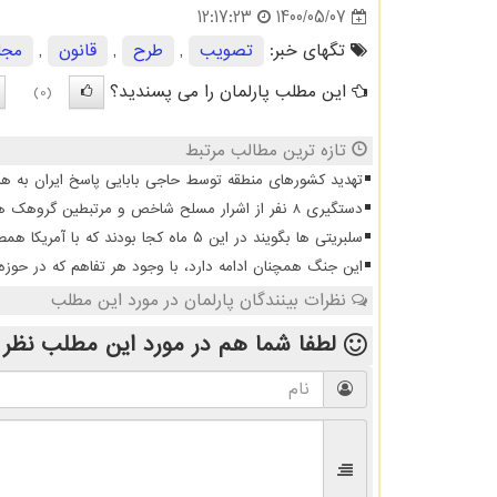
1400/05/07
12:17:23
تگهای خبر:
تصویب
,
طرح
,
قانون
,
مج
این مطلب پارلمان را می پسندید؟
(0)
تازه ترین مطالب مرتبط
تهدید کشورهای منطقه توسط حاجی بابایی پاسخ ایران به هر
دستگیری 8 نفر از اشرار مسلح شاخص و مرتبطین گروهک های تروریستی
سلبریتی ها بگویند در این ۵ ماه کجا بودند که با آمریکا همصدا شدند
این جنگ همچنان ادامه دارد، با وجود هر تفاهم که در حوزه
نظرات بینندگان پارلمان در مورد این مطلب
لطفا شما هم
در مورد این مطلب
نظر 