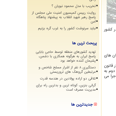
تخریب با مدل محمود نبویان ؟
روایت رییس کمیسیون امنیت ملی مجلس از
پاسخ رهبر شهید انقلاب به پیشنهاد پناهگاه
امن
نباید سرنوشت کشور را به غرب گره بزنیم
ر کشور
پربحث ترین ها
تهدید کشورهای منطقه توسط حاجی بابایی
ان های
پاسخ ایران به هرگونه همکاری با دشمن،
پشیمان کننده خواهد بود
 قانون
دستگیری 8 نفر از اشرار مسلح شاخص و
دوم به
مرتبطین گروهک های تروریستی
جرا می
تلاقی دو اراده پولادین در هندسه قدرت
گرانی بنزین، کوتاه ترین و بدترین راه برای
مدیریت مصرف است
جدیدترین ها