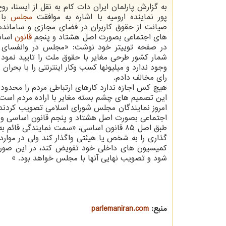
به گزارش پارلمان ایران دات کام به نقل از ایسنا، ر
پور نماینده ارومیه با اشاره به موافقت
مجلس
با 
صیانت از حقوق کاربران در فضای مجازی و سامانده
های اجتماعی بصورت اصل هشتاد و پنجم
قانون
اساس
در صفحه توییتر خود نوشت: «مجلس در وانفسای
شمار کشور طرحی مغایر با حقوق ملت را تایید نمود 
وجود ندارد و میلیونها کسب وکار اینترنتی را با بحران ر
‏رای مخالف دادم.
هیچ کس اجازه ندارد کارهای ارتباطی مردم را محدود و ا
‏این تصمیم های چشم بسته مغایر با اراده مردم است.
امروز نمایندگان مجلس شورای اسلامی تصویب کردند
اجتماعی بصورت اصل هشتاد و پنجم قانون اساسی و
طبق اصل ۸۵ قانون اساسی، «سمت نمایندگی 
گذاری را به شخص یا هیئتی واگذار کند ولی در موارد 
کمیسیون های داخلی خود تفویض کند، در این صورت
شود و تصویب نهایی آنها با مجلس خواهد بود. »
منبع:
parlemaniran.com