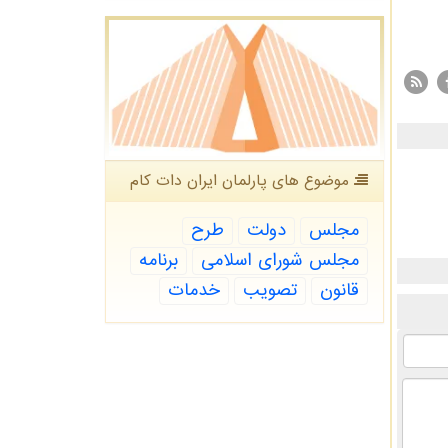
موضوع های پارلمان ایران دات كام
مجلس
دولت
طرح
مجلس شورای اسلامی
برنامه
قانون
تصویب
خدمات